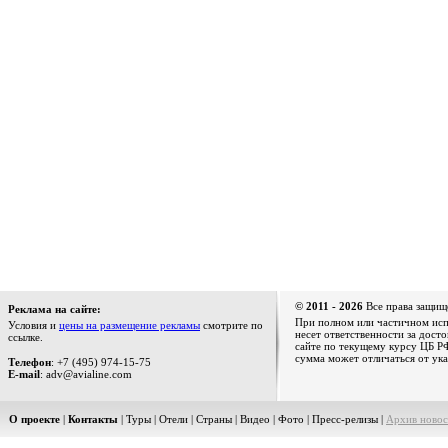
© 2011 - 2026
Все права защищ
Реклама на сайте:
При полном или частичном испо
Условия и
цены на размещение рекламы
смотрите по
несет ответственности за дост
ссылке.
сайте по текущему курсу ЦБ РФ
сумма может отличаться от ука
Телефон
: +7 (495) 974-15-75
E-mail
: adv@avialine.com
О проекте
|
Контакты
|
Туры
|
Отели
|
Страны
|
Видео
|
Фото
|
Пресс-релизы
|
Архив новос