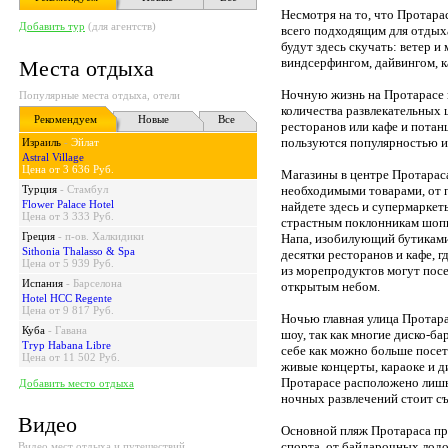
Несмотря на то, что Протара
Добавить тур
(для агентств)
всего подходящим для отдыха
будут здесь скучать: ветер 
виндсерфингом, дайвингом, к
Места отдыха
Ночную жизнь на Протарасе н
Популярные места отдыха, отели
количества развлекательных ц
Рекомендуем
Новые
Все
ресторанов или кафе и потан
пользуются популярностью и
Израиль
-
Эйлат
Astral Village
Цена от 3 636 Руб.
Магазины в центре Протара
Турция
-
Стамбул
необходимыми товарами, от 
Flower Palace Hotel
найдете здесь и супермаркет
Цена от 3 333 Руб.
страстным поклонникам шопи
Греция
-
п-ов. Халкидики
Напа, изобилующий бутикам
Sithonia Thalasso & Spa
десятки ресторанов и кафе, 
Цена от 5 939 Руб.
из морепродуктов могут пос
Испания
-
Барселона
открытым небом.
Hotel HCC Regente
Цена от 9 817 Руб.
Ночью главная улица Протара
Куба
-
Гавана
шоу, так как многие диско-ба
Tryp Habana Libre
себе как можно больше посет
Цена от 11 502 Руб.
живые концерты, караоке и д
Протарасе расположено лишь
Добавить место отдыха
ночных развлечений стоит съ
Видео
Основной пляж Протараса п
спорта, от байдарочных лод
Видео мест отдыха и путешествий