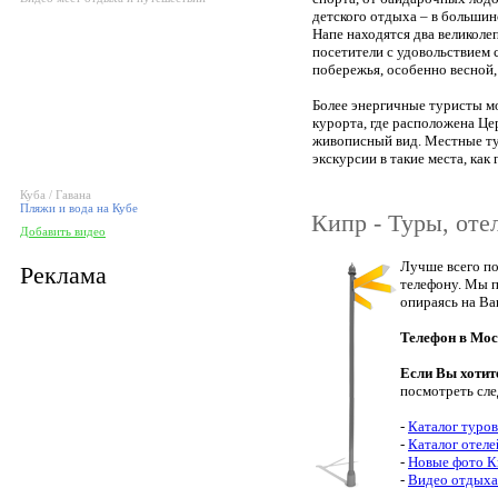
детского отдыха – в большин
Напе находятся два великоле
посетители с удовольствием 
побережья, особенно весной,
Более энергичные туристы мо
курорта, где расположена Це
живописный вид. Местные ту
экскурсии в такие места, как
Куба / Гавана
Пляжи и вода на Кубе
Кипр - Туры, оте
Добавить видео
Лучше всего по
Реклама
телефону. Мы п
опираясь на Ва
Телефон в Мос
Если Вы хотит
посмотреть сл
-
Каталог туров
-
Каталог отел
-
Новые фото К
-
Видео отдыха