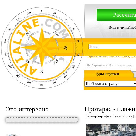
Рассчита
Вход в личный ка
Страны, отели, места отдыха, до
Выберите
что Вас интересует:
Туры
и путевки
Протарас - пляжи
Это интересно
Размер шрифта: [
увеличить
] [