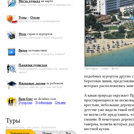
Места отдыха
на карте
Туры, отели, экскурсии и маршруты ...
Туры
и
Отели
Места отдыха и размещения...
Фото
стран и курортов
Места, которые стоит увидеть!
Видео
путешествия
Страны, отели, курорты, пляжи!
Памятки туристам
Протарас - пляж - фото
Информация, особенности, важно
знать!
подобных курортов других ст
береговая линия, представляю
Языковые лагеря
за рубежом
которых расположились заме
Курсы, школы, детские лагеря!
А какая природа окружает Пр
Ваш блог
на Avialine.com
простирающихся на нескольк
Туристам
-
Турфирмам
-
Отелям
крестьян, небольшие деревуш
детстве уже видели такой пей
не могли себе представить, 
Туры
глазами. В некоторых дереву
таверны, хозяева которых ра
Куда поехать, где стоит отдохнуть
местной кухни.
Рекомендуем
Новые
Все