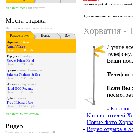
Комментарий:
Фотграфии пляжей,
Добавить тур
(для агентств)
Один из знаменитых мест отдыха д
Места отдыха
Хорватия - 
Популярные места отдыха, отели
Рекомендуем
Новые
Все
Израиль
-
Эйлат
Лучше все
Astral Village
Цена от 3 636 Руб.
телефону.
Турция
-
Стамбул
Ваши пож
Flower Palace Hotel
Цена от 3 333 Руб.
Греция
-
п-ов. Халкидики
Телефон 
Sithonia Thalasso & Spa
Цена от 5 939 Руб.
Испания
-
Барселона
Если Вы 
Hotel HCC Regente
Цена от 9 817 Руб.
посмотрет
Куба
-
Гавана
Tryp Habana Libre
Цена от 11 502 Руб.
-
Каталог 
Добавить место отдыха
-
Каталог отелей Х
-
Новые фото Хорв
Видео
-
Видео отдыха в Х
Видео мест отдыха и путешествий