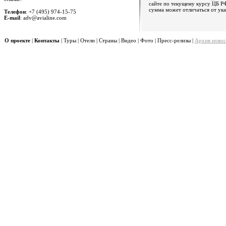
сайте по текущему курсу ЦБ РФ
сумма может отличаться от ука
Телефон
: +7 (495) 974-15-75
E-mail
: adv@avialine.com
О проекте
|
Контакты
|
Туры
|
Отели
|
Страны
|
Видео
|
Фото
|
Пресс-релизы
|
Архив новос