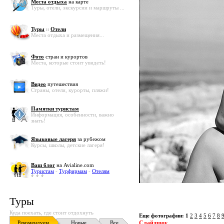
Места отдыха
на карте
Туры, отели, экскурсии и маршруты ...
Туры
и
Отели
Места отдыха и размещения...
Фото
стран и курортов
Места, которые стоит увидеть!
Видео
путешествия
Страны, отели, курорты, пляжи!
Памятки туристам
Информация, особенности, важно
знать!
Языковые лагеря
за рубежом
Курсы, школы, детские лагеря!
Ваш блог
на Avialine.com
Туристам
-
Турфирмам
-
Отелям
Туры
Куда поехать, где стоит отдохнуть
Еще фотографии:
1
2
3
4
5
6
7
8
Рекомендуем
Новые
Все
Слайдшоу