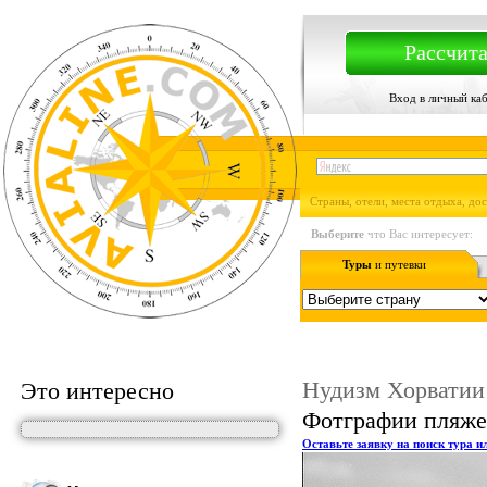
Рассчита
Вход в личный ка
Страны, отели, места отдыха, до
Выберите
что Вас интересует:
Туры
и путевки
Нудизм Хорватии
Это интересно
Фотграфии пляжей
Оставьте заявку на поиск тура и