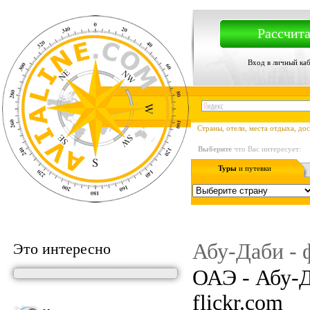
Рассчита
Вход в личный ка
Страны, отели, места отдыха, до
Выберите
что Вас интересует:
Туры
и путевки
Абу-Даби - 
Это интересно
ОАЭ - Абу-Д
flickr.com