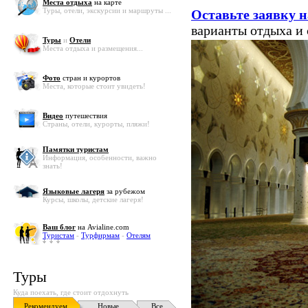
Места отдыха
на карте
Туры, отели, экскурсии и маршруты ...
Оставьте заявку н
варианты отдыха и
Туры
и
Отели
Места отдыха и размещения...
Фото
стран и курортов
Места, которые стоит увидеть!
Видео
путешествия
Страны, отели, курорты, пляжи!
Памятки туристам
Информация, особенности, важно
знать!
Языковые лагеря
за рубежом
Курсы, школы, детские лагеря!
Ваш блог
на Avialine.com
Туристам
-
Турфирмам
-
Отелям
Туры
Куда поехать, где стоит отдохнуть
Рекомендуем
Новые
Все