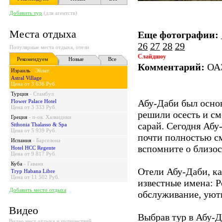
Добавить тур
(для агентств)
Места отдыха
Еще фотографии:
26
27
28
29
Популярные места отдыха, отели
Слайдшоу
Рекомендуем
Новые
Все
Комментарий:
ОАЭ
Израиль
-
Эйлат
Astral Village
Цена от 3 636 Руб.
Турция
-
Стамбул
Абу-Даби был основ
Flower Palace Hotel
Цена от 3 333 Руб.
решили осесть и см
Греция
-
п-ов. Халкидики
сарай. Сегодня Абу
Sithonia Thalasso & Spa
Цена от 5 939 Руб.
почти полностью см
Испания
-
Барселона
вспомните о близо
Hotel HCC Regente
Цена от 9 817 Руб.
Куба
-
Гавана
Отели Абу-Даби, ка
Tryp Habana Libre
Цена от 11 502 Руб.
известные имена: Р
Добавить место отдыха
обслуживание, уют
Видео
Выбрав тур в Абу-Д
Видео мест отдыха и путешествий