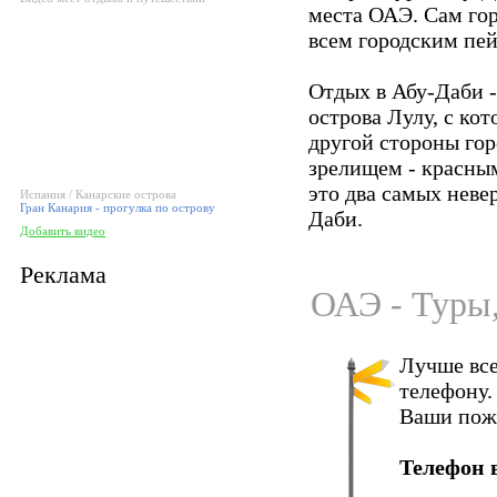
места ОАЭ. Сам гор
всем городским пе
Отдых в Абу-Даби -
острова Лулу, с ко
другой стороны го
зрелищем - красным
это два самых неве
Испания / Канарские острова
Гран Канария - прогулка по острову
Даби.
Добавить видео
Реклама
ОАЭ - Туры,
Лучше все
телефону.
Ваши пож
Телефон 