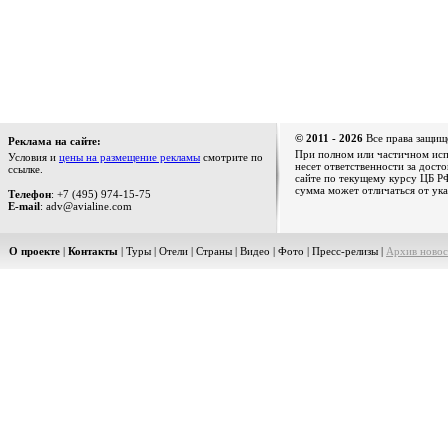
© 2011 - 2026
Все права защищ
Реклама на сайте:
При полном или частичном испо
Условия и
цены на размещение рекламы
смотрите по
несет ответственности за дост
ссылке.
сайте по текущему курсу ЦБ РФ
сумма может отличаться от ука
Телефон
: +7 (495) 974-15-75
E-mail
: adv@avialine.com
О проекте
|
Контакты
|
Туры
|
Отели
|
Страны
|
Видео
|
Фото
|
Пресс-релизы
|
Архив новос