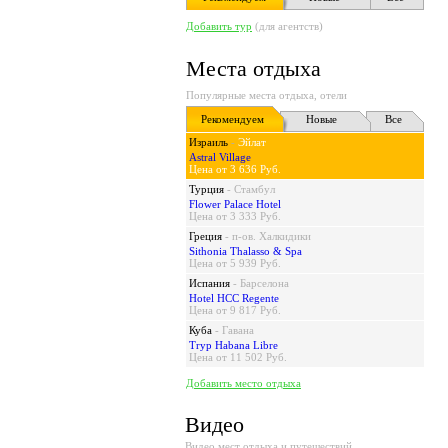
Добавить тур
(для агентств)
Места отдыха
Популярные места отдыха, отели
Рекомендуем
Новые
Все
Израиль
-
Эйлат
Astral Village
Цена от 3 636 Руб.
Турция
-
Стамбул
Flower Palace Hotel
Цена от 3 333 Руб.
Греция
-
п-ов. Халкидики
Sithonia Thalasso & Spa
Цена от 5 939 Руб.
Испания
-
Барселона
Hotel HCC Regente
Цена от 9 817 Руб.
Куба
-
Гавана
Tryp Habana Libre
Цена от 11 502 Руб.
Добавить место отдыха
Видео
Видео мест отдыха и путешествий