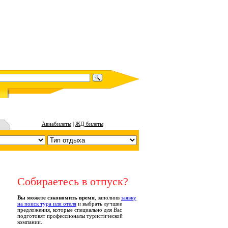
Авиабилеты
|
ЖД билеты
Собираетесь в отпуск?
Вы можете сэкономить время
, заполнив
заявку
на поиск тура или отеля
и выбрать лучшие
предложения, которые специально для Вас
подготовят профессионалы туристической
компании.