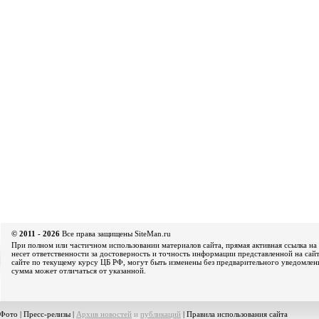
© 2011 - 2026
Все права защищены SiteMan.ru
При полном или частичном использовании материалов сайта, прямая активная ссылка на 
несет ответственности за достоверность и точность информации представленной на сайт
сайте по текущему курсу ЦБ РФ, могут быть изменены без предварительного уведомления
сумма может отличаться от указанной.
Фото
|
Пресс-релизы
|
Архив новостей
и
публикаций
|
Правила использования сайта