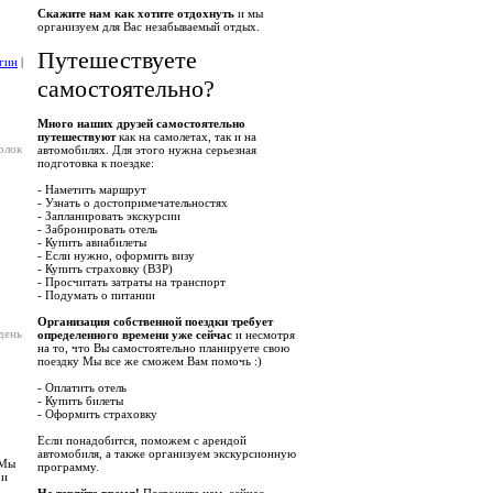
Скажите нам как хотите отдохнуть
и мы
организуем для Вас незабываемый отдых.
Путешествуете
гин
|
самостоятельно?
Много наших друзей самостоятельно
путешествуют
как на самолетах, так и на
олок
автомобилях. Для этого нужна серьезная
подготовка к поездке:
- Наметить маршрут
- Узнать о достопримечательностях
- Запланировать экскурсии
- Забронировать отель
- Купить авиабилеты
- Если нужно, оформить визу
- Купить страховку (ВЗР)
- Просчитать затраты на транспорт
- Подумать о питании
Организация собственной поездки требует
день
определенного времени уже сейчас
и несмотря
на то, что Вы самостоятельно планируете свою
поездку Мы все же сможем Вам помочь :)
- Оплатить отель
- Купить билеты
- Оформить страховку
Если понадобится, поможем с арендой
автомобиля, а также организуем экскурсионную
 Мы
программу.
 и