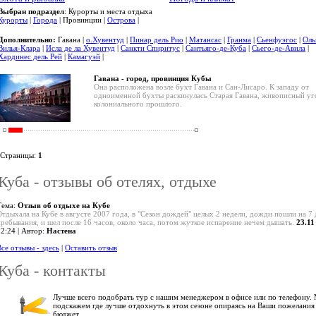
Выбран подраздел
: Курорты и места отдыха
Курорты
|
Города
| Провинции |
Острова
|
Дополнительно:
Гавана |
о.Хувентуд
|
Пинар дель Рио
|
Матансас
|
Гранма
|
Сьенфуэгос
|
Оль
Вилья-Клара
|
Исла де ла Хувентуд
|
Санкти Спиритус
|
Сантьяго-де-Куба
|
Сьего-де-Авила
|
Хардинес дель Рей
|
Камагуэй
|
Гавана - город, провинция Кубы
Она расположена возле бухт Гавана и Сан-Лисаро. К западу от
одноименной бухты раскинулась Старая Гавана, живописный уг
колониального прошлого.
Страницы:
1
Куба - отзывы об отелях, отдыхе
Тема:
Отзыв об отдыхе на Кубе
Отдыхала на Кубе в августе 2007 года, в "Сезон дождей" целых 2 недели, дожди пошли на 7 
пребывания, и шел после 16 часов, около часа, потом жуткое испарение нечем дышать.
23.11
12:24 | Автор:
Настена
се отзывы - здесь
|
Оставить отзыв
Куба - контакты
Лучше всего подобрать тур с нашим менеджером в офисе или по телефону.
подскажем где лучше отдохнуть в этом сезоне опираясь на Ваши пожелания
бюджет.