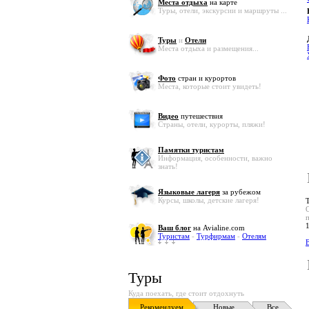
Места отдыха
на карте
Туры, отели, экскурсии и маршруты ...
Туры
и
Отели
Места отдыха и размещения...
Фото
стран и курортов
Места, которые стоит увидеть!
Видео
путешествия
Страны, отели, курорты, пляжи!
Памятки туристам
Информация, особенности, важно
знать!
Языковые лагеря
за рубежом
Курсы, школы, детские лагеря!
Ваш блог
на Avialine.com
Туристам
-
Турфирмам
-
Отелям
В
Туры
Куда поехать, где стоит отдохнуть
Рекомендуем
Новые
Все