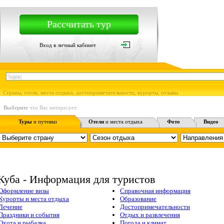
Рассчитать тур
Вход в личный кабинет
Страны, отели, места отдыха, достопримечательности, курорты, отзывы
Выберите
что Вас интересует:
Туры
и путевки
Отели
и места отдыха
Фото
Видео
Куба - Информация для туристов
Оформление визы
Справочная информация
Курорты и места отдыха
Образование
Лечение
Достопримечательности
Праздники и события
Отдых и развлечения
Охота и рыбалка
Погода и климат