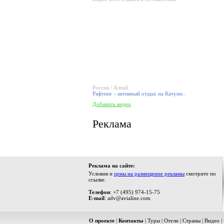
Россия / Алтай
Рафтинг - активный отдых на Катуни..
Добавить видео
Реклама
Реклама на сайте:
Условия и
цены на размещение рекламы
смотрите по
ссылке.
Телефон
: +7 (495) 974-15-75
E-mail
: adv@avialine.com
О проекте
|
Контакты
|
Туры
|
Отели
|
Страны
|
Видео
|