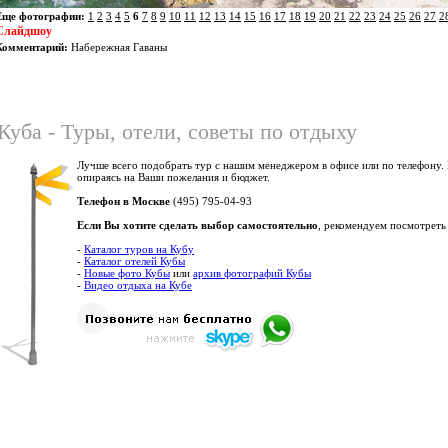
Еще фотографии:
1
2
3
4
5
6
7
8
9
10
11
12
13
14
15
16
17
18
19
20
21
22
23
24
25
26
27
2
Слайдшоу
Комментарий:
Набережная Гаваны
Куба - Туры, отели, советы по отдыху
Лучше всего подобрать тур с нашим менеджером в офисе или по телефону.
опираясь на Ваши пожелания и бюджет.
Телефон в Москве
(495) 795-04-93
Если Вы хотите сделать выбор самостоятельно
, рекомендуем посмотреть
-
Каталог туров на Кубу
-
Каталог отелей Кубы
-
Новые фото Кубы
или
архив фотографий Кубы
-
Видео отдыха на Кубе