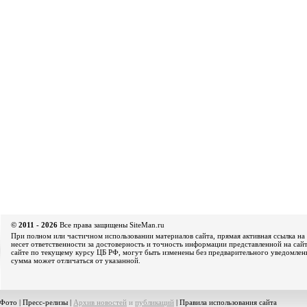
© 2011 - 2026
Все права защищены SiteMan.ru
При полном или частичном использовании материалов сайта, прямая активная ссылка на 
несет ответственности за достоверность и точность информации представленной на сайт
сайте по текущему курсу ЦБ РФ, могут быть изменены без предварительного уведомления
сумма может отличаться от указанной.
Фото
|
Пресс-релизы
|
Архив новостей
и
публикаций
|
Правила использования сайта