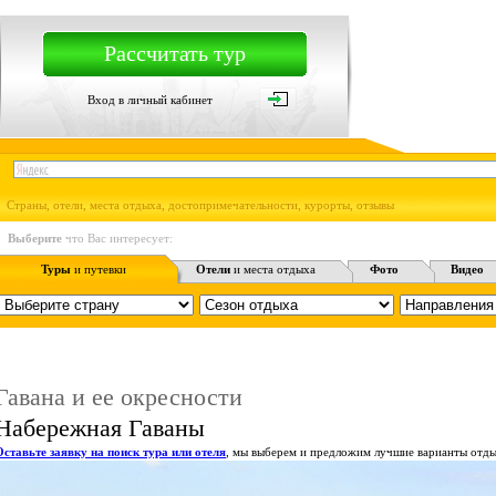
Рассчитать тур
Вход в личный кабинет
Страны, отели, места отдыха, достопримечательности, курорты, отзывы
Выберите
что Вас интересует:
Туры
и путевки
Отели
и места отдыха
Фото
Видео
Гавана и ее окресности
Набережная Гаваны
Оставьте заявку на поиск тура или отеля
, мы выберем и предложим лучшие варианты отды