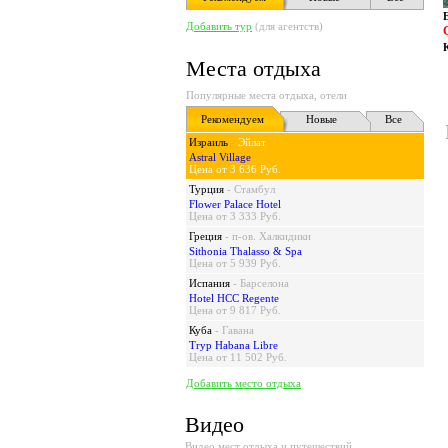
Добавить тур
(для агентств)
Места отдыха
Популярные места отдыха, отели
Рекомендуем
Новые
Все
Израиль
-
Эйлат
Astral Village
Цена от 3 636 Руб.
Турция
-
Стамбул
Flower Palace Hotel
Цена от 3 333 Руб.
Греция
-
п-ов. Халкидики
Sithonia Thalasso & Spa
Цена от 5 939 Руб.
Испания
-
Барселона
Hotel HCC Regente
Цена от 9 817 Руб.
Куба
-
Гавана
Tryp Habana Libre
Цена от 11 502 Руб.
Добавить место отдыха
Видео
Видео мест отдыха и путешествий