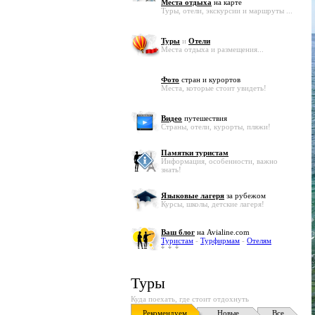
Места отдыха
на карте
Туры, отели, экскурсии и маршруты ...
Туры
и
Отели
Места отдыха и размещения...
Фото
стран и курортов
Места, которые стоит увидеть!
Видео
путешествия
Страны, отели, курорты, пляжи!
Памятки туристам
Информация, особенности, важно
знать!
Языковые лагеря
за рубежом
Курсы, школы, детские лагеря!
Ваш блог
на Avialine.com
Туристам
-
Турфирмам
-
Отелям
Туры
Куда поехать, где стоит отдохнуть
Рекомендуем
Новые
Все