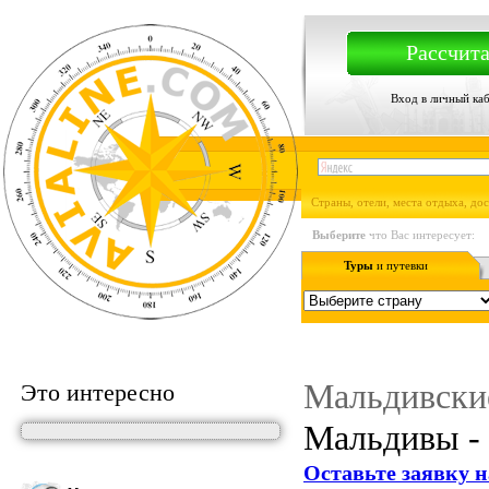
Рассчита
Вход в личный ка
Страны, отели, места отдыха, до
Выберите
что Вас интересует:
Туры
и путевки
Мальдивские
Это интересно
Мальдивы - ф
Оставьте заявку н