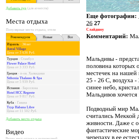
Добавить тур
(для агентств)
Еще фотографии:
Места отдыха
26
27
Слайдшоу
Популярные места отдыха, отели
Комментарий:
Мал
Рекомендуем
Новые
Все
Израиль
-
Эйлат
Astral Village
Цена от 3 636 Руб.
Мальдивы - предста
Турция
-
Стамбул
Flower Palace Hotel
половина которых 
Цена от 3 333 Руб.
местечек на нашей 
Греция
-
п-ов. Халкидики
Sithonia Thalasso & Spa
25 - 26 С, воздуха
Цена от 5 939 Руб.
синее небо, криста
Испания
-
Барселона
Hotel HCC Regente
Мальдивов хочется 
Цена от 9 817 Руб.
Куба
-
Гавана
Tryp Habana Libre
Подводный мир Мал
Цена от 11 502 Руб.
считались Меккой д
Добавить место отдыха
живности. Даже с о
фантастические мо
Видео
черепаху в ее естес
Видео мест отдыха и путешествий