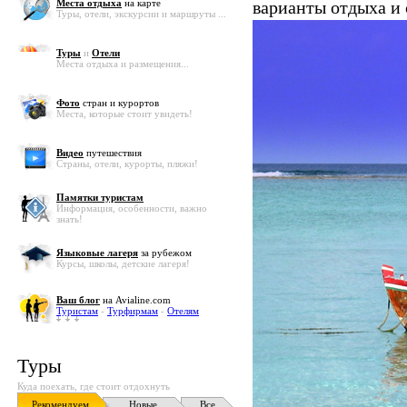
Места отдыха
на карте
варианты отдыха и
Туры, отели, экскурсии и маршруты ...
Туры
и
Отели
Места отдыха и размещения...
Фото
стран и курортов
Места, которые стоит увидеть!
Видео
путешествия
Страны, отели, курорты, пляжи!
Памятки туристам
Информация, особенности, важно
знать!
Языковые лагеря
за рубежом
Курсы, школы, детские лагеря!
Ваш блог
на Avialine.com
Туристам
-
Турфирмам
-
Отелям
Туры
Куда поехать, где стоит отдохнуть
Рекомендуем
Новые
Все