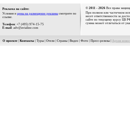
© 2011 - 2026
Все права защищ
Реклама на сайте:
При полном или частичном испо
Условия и
цены на размещение рекламы
смотрите по
несет ответственности за дост
ссылке.
сайте по текущему курсу ЦБ РФ
сумма может отличаться от ука
Телефон
: +7 (495) 974-15-75
E-mail
: adv@avialine.com
О проекте
|
Контакты
|
Туры
|
Отели
|
Страны
|
Видео
|
Фото
|
Пресс-релизы
|
Архив новос