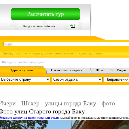
Рассчитать тур
Вход в личный кабинет
Страны, отели, места отдыха, достопримечательности, курорты, отзывы
Выберите
что Вас интересует:
Туры
и путевки
Отели
и места отдыха
Фото
Видео
Ичери - Шехер - улицы города Баку - фото
Фото улиц Старого города Баку
Оставьте заявку на поиск тура или отеля
, мы выберем и предложим лучшие варианты отды