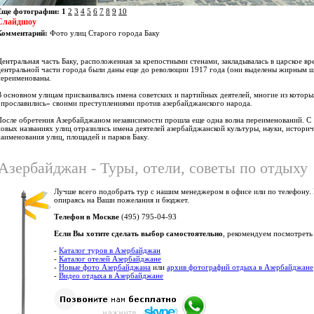
Еще фотографии:
1
2
3
4
5
6
7
8
9
10
Слайдшоу
Комментарий:
Фото улиц Старого города Баку
Центральная часть Баку, расположенная за крепостными стенами, закладывалась в царское в
центральной части города были даны еще до революции 1917 года (они выделены жирным шр
переименованы.
В основном улицам присваивались имена советских и партийных деятелей, многие из которы
«прославились» своими преступлениями против азербайджанского народа.
После обретения Азербайджаном независимости прошла еще одна волна переименований. С 
новых названиях улиц отразились имена деятелей азербайджанской культуры, науки, истори
наименования улиц, площадей и парков Баку.
Азербайджан - Туры, отели, советы по отдыху
Лучше всего подобрать тур с нашим менеджером в офисе или по телефону.
опираясь на Ваши пожелания и бюджет.
Телефон в Москве
(495) 795-04-93
Если Вы хотите сделать выбор самостоятельно
, рекомендуем посмотреть
-
Каталог туров в Азербайджан
-
Каталог отелей Азербайджане
-
Новые фото Азербайджана
или
архив фотографий отдыха в Азербайджане
-
Видео отдыха в Азербайджане