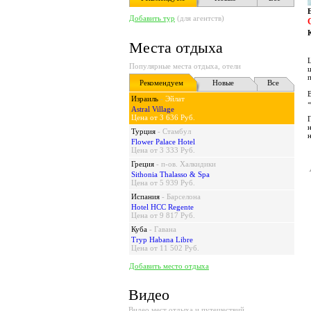
Добавить тур
(для агентств)
Места отдыха
Популярные места отдыха, отели
Рекомендуем
Новые
Все
Израиль
-
Эйлат
Astral Village
Цена от 3 636 Руб.
Турция
-
Стамбул
Flower Palace Hotel
Цена от 3 333 Руб.
Греция
-
п-ов. Халкидики
Sithonia Thalasso & Spa
Цена от 5 939 Руб.
Испания
-
Барселона
Hotel HCC Regente
Цена от 9 817 Руб.
Куба
-
Гавана
Tryp Habana Libre
Цена от 11 502 Руб.
Добавить место отдыха
Видео
Видео мест отдыха и путешествий