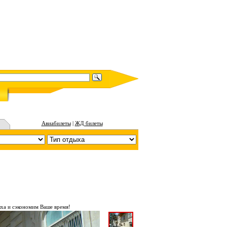
Авиабилеты
|
ЖД билеты
ха и сэкономим Ваше время!