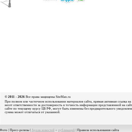
© 2011 - 2026
Все права защищены SiteMan.ru
При полном или частичном использовании материалов сайта, прямая активная ссылка на 
несет ответственности за достоверность и точность информации представленной на сайт
сайте по текущему курсу ЦБ РФ, могут быть изменены без предварительного уведомления
сумма может отличаться от указанной.
Фото
|
Пресс-релизы
|
Архив новостей
и
публикаций
|
Правила использования сайта