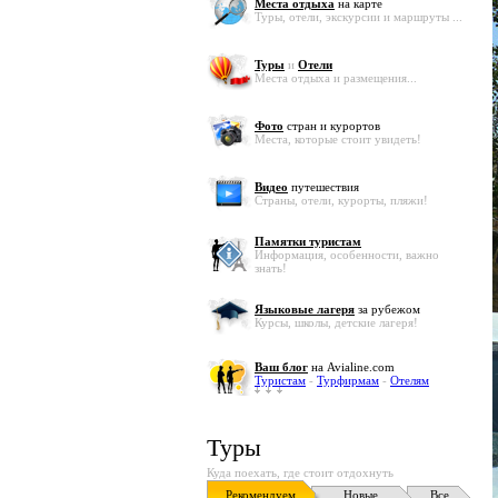
Места отдыха
на карте
Туры, отели, экскурсии и маршруты ...
Туры
и
Отели
Места отдыха и размещения...
Фото
стран и курортов
Места, которые стоит увидеть!
Видео
путешествия
Страны, отели, курорты, пляжи!
Памятки туристам
Информация, особенности, важно
знать!
Языковые лагеря
за рубежом
Курсы, школы, детские лагеря!
Ваш блог
на Avialine.com
Туристам
-
Турфирмам
-
Отелям
Туры
Куда поехать, где стоит отдохнуть
Рекомендуем
Новые
Все