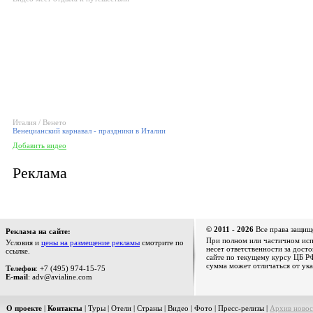
Италия / Венето
Венецианский карнавал - праздники в Италии
Добавить видео
Реклама
© 2011 - 2026
Все права защищ
Реклама на сайте:
При полном или частичном испо
Условия и
цены на размещение рекламы
смотрите по
несет ответственности за дост
ссылке.
сайте по текущему курсу ЦБ РФ
сумма может отличаться от ука
Телефон
: +7 (495) 974-15-75
E-mail
: adv@avialine.com
О проекте
|
Контакты
|
Туры
|
Отели
|
Страны
|
Видео
|
Фото
|
Пресс-релизы
|
Архив новос