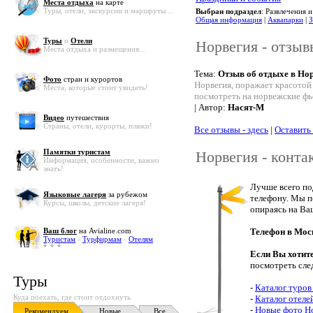
Места отдыха
на карте
Туры, отели, экскурсии и маршруты ...
Выбран подраздел
: Развлечения 
Общая информация
|
Аквапарки
|
З
Туры
и
Отели
Норвегия - отзыв
Места отдыха и размещения...
Тема:
Отзыв об отдыхе в Но
Фото
стран и курортов
Норвегия, поражает красотой
Места, которые стоит увидеть!
посмотреть на норвежские фь
| Автор:
Насят-М
Видео
путешествия
Страны, отели, курорты, пляжи!
Все отзывы - здесь
|
Оставить
Памятки туристам
Норвегия - конта
Информация, особенности, важно
знать!
Лучше всего по
Языковые лагеря
за рубежом
телефону. Мы п
Курсы, школы, детские лагеря!
опираясь на Ва
Ваш блог
на Avialine.com
Телефон в Мос
Туристам
-
Турфирмам
-
Отелям
Если Вы хотит
посмотреть сле
Туры
-
Каталог туров
Куда поехать, где стоит отдохнуть
-
Каталог отеле
-
Новые фото Н
Рекомендуем
Новые
Все