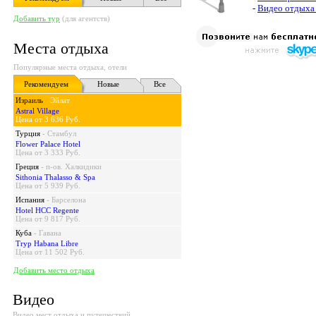
-
Видео отдыха
Добавить тур
(для агентств)
Места отдыха
Популярные места отдыха, отели
Рекомендуем
Новые
Все
Израиль
-
Эйлат
Astral Village
Цена от 3 636 Руб.
Турция
-
Стамбул
Flower Palace Hotel
Цена от 3 333 Руб.
Греция
-
п-ов. Халкидики
Sithonia Thalasso & Spa
Цена от 5 939 Руб.
Испания
-
Барселона
Hotel HCC Regente
Цена от 9 817 Руб.
Куба
-
Гавана
Tryp Habana Libre
Цена от 11 502 Руб.
Добавить место отдыха
Видео
Видео мест отдыха и путешествий