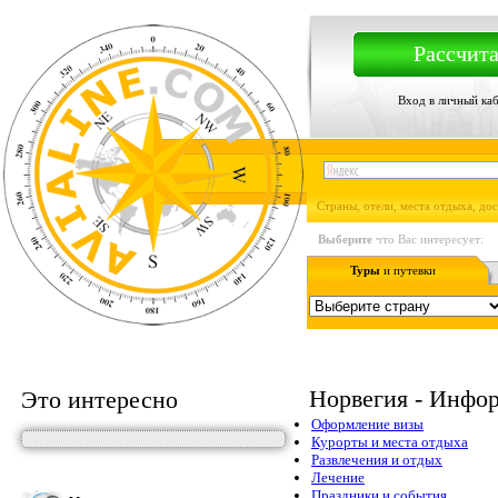
Рассчита
Вход в личный ка
Страны, отели, места отдыха, до
Выберите
что Вас интересует:
Туры
и путевки
Норвегия - Инфор
Это интересно
Оформление визы
Курорты и места отдыха
Развлечения и отдых
Лечение
Праздники и события