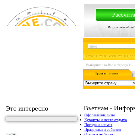
Рассчита
Вход в личный ка
Страны, отели, места отдыха, до
Выберите
что Вас интересует:
Туры
и путевки
Вьетнам - Инфор
Это интересно
Оформление визы
Курорты и места отдыха
Погода и климат
Праздники и события
Охота и рыбалка