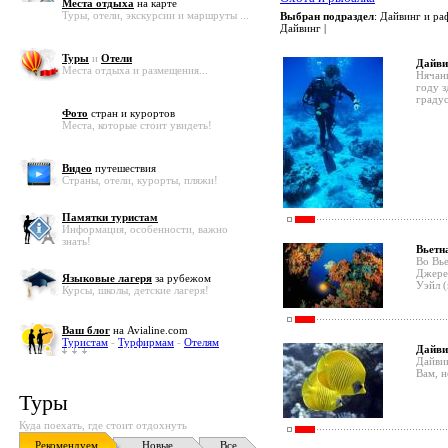
Места отдыха
на карте
Туры, отели, экскурсии и маршруты ...
Выбран подраздел
: Дайвинг и ра
Дайвинг |
Туры
и
Отели
Дайви
Места отдыха и размещения...
Нячанг
году з
градус
Фото
стран и курортов
Места, которые стоит увидеть!
Видео
путешествия
Страны, отели, курорты, пляжи!
Памятки туристам
Информация, особенности, важно
знать!
Вьетн
Во Вье
Джерем
Языковые лагеря
за рубежом
Уэйл (
Курсы, школы, детские лагеря!
Ваш блог
на Avialine.com
Туристам
-
Турфирмам
-
Отелям
Дайви
Дайвин
Вам, н
Туры
Куда поехать, где стоит отдохнуть
Рекомендуем
Новые
Все