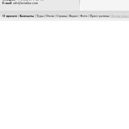
E-mail
: adv@avialine.com
О проекте
|
Контакты
|
Туры
|
Отели
|
Страны
|
Видео
|
Фото
|
Пресс-релизы
|
Архив новос