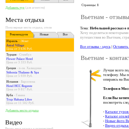
Страницы:
1
Добавить тур
(для агентств)
Вьетнам - отзывы
Места отдыха
Популярные места отдыха, отели
Тема:
Небольшой рассказ о 
Хочу поделиться некоторыми 
Рекомендуем
Новые
Все
путешествия во Вьетнам, стра
Израиль
-
Эйлат
Astral Village
Все отзывы - здесь
|
Оставить
Цена от 3 636 Руб.
Турция
-
Стамбул
Вьетнам - контак
Flower Palace Hotel
Цена от 3 333 Руб.
Греция
-
п-ов. Халкидики
Лучше всего по
Sithonia Thalasso & Spa
телефону. Мы п
Цена от 5 939 Руб.
опираясь на Ва
Испания
-
Барселона
Hotel HCC Regente
Телефон в Мос
Цена от 9 817 Руб.
Куба
-
Гавана
Если Вы хотит
Tryp Habana Libre
посмотреть сле
Цена от 11 502 Руб.
Добавить место отдыха
-
Каталог туров
-
Каталог отеле
Видео
-
Новые фото В
-
Видео отдыха
Видео мест отдыха и путешествий