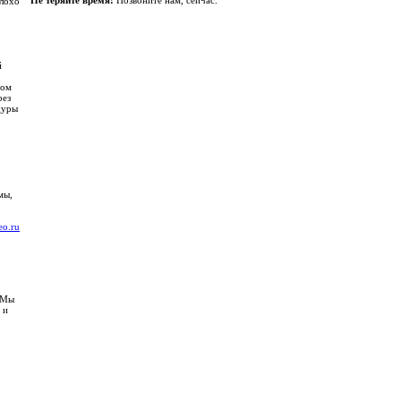
Не теряйте время!
Позвоните нам, сейчас.
плохо
й
зом
рез
дуры
мы,
eo.ru
 Мы
 и