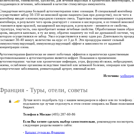
косметологии, гинекологии, урологии, для лечения вирусных и хронических вялотекущих, 
поддающихся лечению, заболеваний в качестве стимулятора иммунитета.
Стандартная методика большой аутогемотерапии плюс озонация. В специальный контейнер
осуществляют забор 50-150 мл венозной крови пациента (как при донорстве), после чего в
контейнер вводят озонокислородную газовую смесь. Тщательно перемешивают содержимое
контейнера, в результате чего кровь реагирует с озоном и кислородом, и из темной венозно
становится ярко-красной, насыщенной кислородом, в результате - меняются ее свойства,
структура, текучесть, она приобретает новые лечебные свойства. Обработанная таким обра
кровь, вводится капельно, в ту же вену, обратно пациенту по той же дренажной системе, че
которую осуществлялся ее забор. Укол осуществляется в вену один раз. Длительность проце
составляет 30-40 минут, количество на курс от 3 до 8. Эти процедуры имеют сильный
иммуностимулирующий, иммуномодулирующий эффект в зависимости от заданной
концентрации озона.
Аутогемотерапия фактически не имеет побочных эффектов и практически единственным
противопоказание к аутогемотерапии является нефрит. Показания к применению
аутогемотерапии: частые или хронические инфекции, угри, фурункулёз кожи, нейродермит,
экзема, ослабление организма вследствие тяжёлой или затяжной болезни, операции или трав
аллергические заболевания, ревматоидный артрит, язвенный колит.
Источник:
wellnessg
Франция - Туры, отели, советы
Лучше всего подобрать тур с нашим менеджером в офисе или по телефону.
подскажем где лучше отдохнуть в этом сезоне опираясь на Ваши пожелания
бюджет.
Телефон в Москве
(495) 287-60-86
Если Вы хотите сделать выбор самостоятельно
, рекомендуем посмотреть
следующие разделы нашего сайта:
-
Каталог туров во Францию