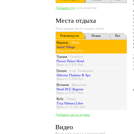
Добавить тур
(для агентств)
Места отдыха
Популярные места отдыха, отели
Рекомендуем
Новые
Все
Израиль
-
Эйлат
Astral Village
Цена от 3 636 Руб.
Турция
-
Стамбул
Flower Palace Hotel
Цена от 3 333 Руб.
Греция
-
п-ов. Халкидики
Sithonia Thalasso & Spa
Цена от 5 939 Руб.
Испания
-
Барселона
Hotel HCC Regente
Цена от 9 817 Руб.
Куба
-
Гавана
Tryp Habana Libre
Цена от 11 502 Руб.
Добавить место отдыха
Видео
Видео мест отдыха и путешествий