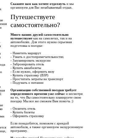
Скажите нам как хотите отдохнуть
и мы
организуем для Вас незабываемый отдых.
х
Путешествуете
ше
самостоятельно?
чения
и
Много наших друзей самостоятельно
путешествуют
как на самолетах, так и на
автомобилях. Для этого нужна серьезная
е
подготовка к поездке:
м
- Наметить маршрут
я
- Узнать о достопримечательностях
и
- Запланировать экскурсии
- Забронировать отель
вода
- Купить авиабилеты
- Если нужно, оформить визу
ую
- Купить страховку (ВЗР)
- Просчитать затраты на транспорт
- Подумать о питании
и
Организация собственной поездки требует
нная
определенного времени уже сейчас
и несмотря
й
на то, что Вы самостоятельно планируете свою
поездку Мы все же сможем Вам помочь :)
ие
- Оплатить отель
ко
- Купить билеты
- Оформить страховку
ыми
Если понадобится, поможем с арендой
автомобиля, а также организуем экскурсионную
ется
программу.
ице,