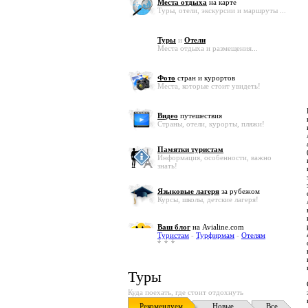
Места отдыха
на карте
Туры, отели, экскурсии и маршруты ...
Туры
и
Отели
Места отдыха и размещения...
Фото
стран и курортов
Места, которые стоит увидеть!
Видео
путешествия
Страны, отели, курорты, пляжи!
Памятки туристам
Информация, особенности, важно
знать!
Языковые лагеря
за рубежом
Курсы, школы, детские лагеря!
Ваш блог
на Avialine.com
Туристам
-
Турфирмам
-
Отелям
Туры
Куда поехать, где стоит отдохнуть
Рекомендуем
Новые
Все