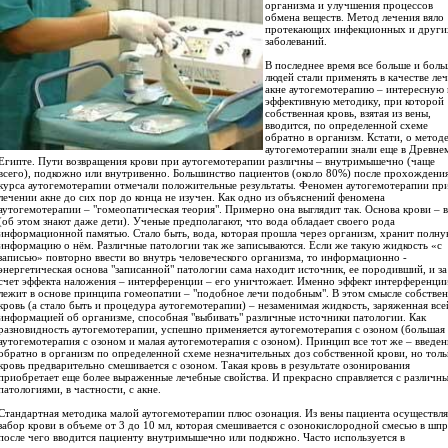
организма и улучшения процессов
обмена веществ. Метод лечения вяло
протекающих инфекционных и други
заболеваний.
В последнее время все больше и боль
людей стали применять в качестве ле
акне аутогемотерапию – интересную 
эффективную методику, при которой
собственная кровь, взятая из вены,
вводится, по определенной схеме
обратно в организм. Кстати, о метод
аутогемотерапии знали еще в Древне
Египте. Пути возвращения крови при аутогемотерапии различны – внутримышечно (чаще
всего), подкожно или внутривенно. Большинство пациентов (около 80%) после прохождени
курса аутогемотерапии отмечали положительные результаты. Феномен аутогемотерапии пр
лечении акне до сих пор до конца не изучен. Как одно из объяснений феномена
аутогемотерапии – "гомеопатическая теория". Примерно она выглядит так. Основа крови – 
(об этом знают даже дети). Ученые предполагают, что вода обладает своего рода
информационной памятью. Стало быть, вода, которая прошла через организм, хранит полн
информацию о нём. Различные патологии так же записываются. Если же такую жидкость «с
записью» повторно ввести во внутрь человеческого организма, то информационно -
энергетическая основа "записанной" патологии сама находит источник, ее породивший, и за
счет эффекта наложения – интерференции – его уничтожает. Именно эффект интерференци
лежит в основе принципа гомеопатии – "подобное лечи подобным". В этом смысле собстве
кровь (а стало быть и процедура аутогемотерапии) – незаменимая жидкость, заряженная все
информацией об организме, способная "выбивать" различные источники патологии. Как
разновидность аутогемотерапии, успешно применяется аутогемотерапия с озоном (большая
аутогемотерапия с озоном и малая аутогемотерапия с озоном). Принцип все тот же – введен
обратно в организм по определенной схеме незначительных доз собственной крови, но толь
кровь предварительно смешивается с озоном. Такая кровь в результате озонирования
приобретает еще более выраженные лечебные свойства. И прекрасно справляется с различн
патологиями, в частности, с акне.
Стандартная методика малой аутогемотерапии плюс озонация. Из вены пациента осуществля
забор крови в объеме от 3 до 10 мл, которая смешивается с озонокислородной смесью в шпр
после чего вводится пациенту внутримышечно или подкожно. Часто используется в