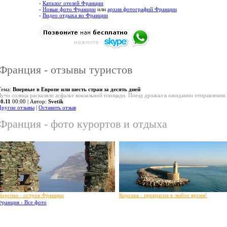
-
Каталог отелей Франции
-
Новые фото Франции
или
архив фотографий Франции
-
Видео отдыха во Франции
Франция - отзывы туристов
Тема:
Впервые в Европе или шесть стран за десять дней
Лучи солнца раскаляли асфальт вокзальной площади. Поезд дрожал в ожидании отправления.
30.11
00:00 | Автор:
Svetik
Другие отзывы
|
Оставить отзыв
Франция - фото курортов и отдыха
Корсика - остров Франции
Корсика - прекрасна в любое время!
Франция - Все фото