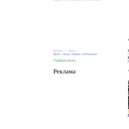
Греция / о. Крит
Крит - море, пляжи, побережье
Добавить видео
Реклама