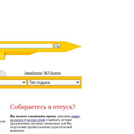
Авиабилеты
|
ЖД билеты
Собираетесь в отпуск?
Вы можете сэкономить время
, заполнив
заявку
на поиск тура или отеля
и выбрать лучшие
 или
предложения, которые специально для Вас
подготовят профессионалы туристической
компании.
й