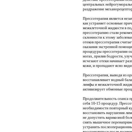
центральных нейрогуморальн
раздражение механорецептор
Прессотерапия является нез
как устраняет основные прич
межклеточной жидкости в по
прессотерапию стали рекоме
склонности к этому заболев
отеков прессотерапия считае
оказания экстренной помощи
процедуры прессотерапии ощу
ногах, прилив бодрости, улу
исчезают отеки начинает раз
кожи, и пропадают ясно види
Прессотерапия, выводя из ор
восстанавливает водный бала
лимфы и межклеточной жидко
активизирует обменные проце
Продолжительность сеанса пр
себя 10-15 процедур. Прессо
необходимости повторный кур
восстановить нарушения лим
не допустить варикозной боле
снять мышечное перенапряже
устранить послеоперационны
восстановиться после космет