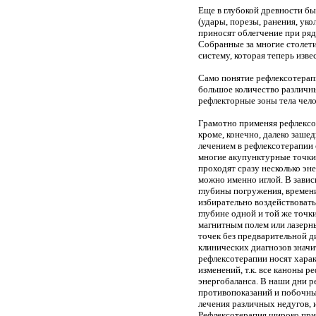
Еще в глубокой древности бы
(удары, порезы, ранения, уко
приносят облегчение при ряд
Собранные за многие столет
систему, которая теперь изве
Само понятие рефлексотерапи
большое количество различн
рефлекторные зоны тела чело
Грамотно применяя рефлексо
кроме, конечно, далеко заше
лечением в рефлексотерапии с
многие акупунктурные точки
проходят сразу несколько эн
можно именно иглой. В зависи
глубины погружения, времени
избирательно воздействовать
глубине одной и той же точк
магнитным полем или лазерн
точек без предварительной д
клинических диагнозов значи
рефлексотерапии носят харак
изменений, т.к. все каноны 
энергобаланса. В наши дни р
противопоказаний и побочны
лечения различных недугов, и
Рефлексотерапия широко при