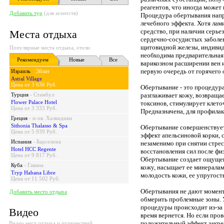
реагентов, что иногда может
Добавить тур
(для агентств)
Процедура обертывания напра
лечебного эффекта. Хотя лам
средство, при наличии серье
Места отдыха
сердечно-сосудистых заболе
щитовидной железы, индивид
Популярные места отдыха, отели
необходима предварительная 
Рекомендуем
Новые
Все
варикозном расширении вен 
первую очередь от горячего 
Израиль
-
Эйлат
Astral Village
Цена от 3 636 Руб.
Обертывание - это процедур
Турция
-
Стамбул
разглаживает кожу, возвраща
Flower Palace Hotel
токсинов, стимулирует клето
Цена от 3 333 Руб.
Предназначена, для профила
Греция
-
п-ов. Халкидики
Sithonia Thalasso & Spa
Обертывание совершенствует
Цена от 5 939 Руб.
эффект апельсиновой корки, 
Испания
-
Барселона
незаменимо при снятии стрес
Hotel HCC Regente
восстановления сил после фи
Цена от 9 817 Руб.
Обертывание создает ощущен
Куба
-
Гавана
кожу, насыщает ее минералам
Tryp Habana Libre
молодость кожи, ее упругост
Цена от 11 502 Руб.
Обертывания не дают момент
Добавить место отдыха
обмерить проблемные зоны. У
процедуры происходит из-за 
Видео
время вернется. Но если про
положительный эффект закре
Видео мест отдыха и путешествий