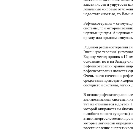
эластичность и упругость ко
локальные жировые отложени
недостаточностью, то Вам н
Рефлексотерапия – стимуляци
системы, при котором возни
нервные центры. А нервная 
органу или органом импульс
Родиной рефлексотерапии сч
"чжен-цзю терапии" (иглоукал
Европу метод проник в 17-ом 
основным, но и на Западе он 
рефлексотерапии крайне шир
рефлексотерапия является е
Очень часто сочетание рефл
средствами приводит к хорош
сосудистой системы, легких, п
В основе рефлексотерапии ле
взаимосвязанная система и 
тут же отзывается в другой.
которой опираются на биоэне
и любого живого существа) с
этими энергосистемами прои
которые логически определя
восстановление энергетическ