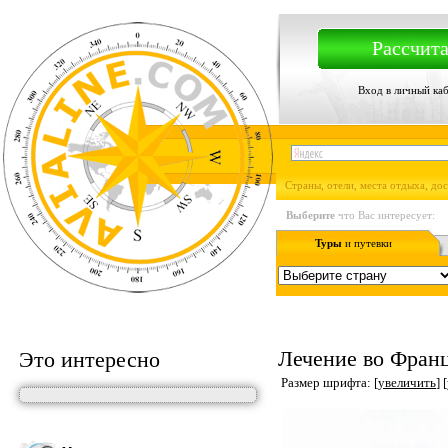
Рассчита
Вход в личный ка
Страны, отели, места отдыха, до
Выберите
что Вас интересует:
Туры
и путевки
Лечение во Фран
Это интересно
Размер шрифта: [
увеличить
] [