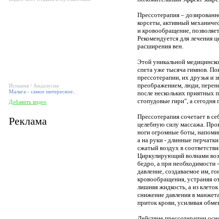
Прессотерапия – дозированн
корсеты, активный механиче
и кровообращение, позволяет
Рекомендуется для лечения ц
расширения вен.
Этой уникальной медицинско
спета уже тысяча гимнов. По
прессотерапии, их друзья и
преображением, люди, перен
Испания / Андалусия
Малага - самое интересное..
после нескольких приятных пр
стопудовые гири", а сегодня 
Добавить видео
Прессотерапия сочетает в се
Реклама
целебную силу массажа. Пров
ноги огромные боты, напоми
а на руки - длинные перчатк
сжатый воздух в соответстви
Циркулирующий волнами возд
бедро, а при необходимости 
давление, создаваемое им, г
кровообращения, устраняя о
лишняя жидкость, а из клето
снижение давления в манжет
приток крови, усиливая обме
Действие прессотерапии осно