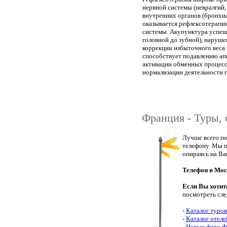
нервной системы (невралгий,
внутренних органов (бронхиа
оказывается рефлексотерапия
системы. Акупунктура успешн
головной до зубной), наруше
коррекции избыточного веса 
способствует подавлению апп
активации обменных процесс
нормализации деятельности г
Франция - Туры, 
Лучше всего по
телефону. Мы п
опираясь на Ва
Телефон в Мос
Если Вы хотит
посмотреть сл
-
Каталог туро
-
Каталог отел
-
Новые фото 