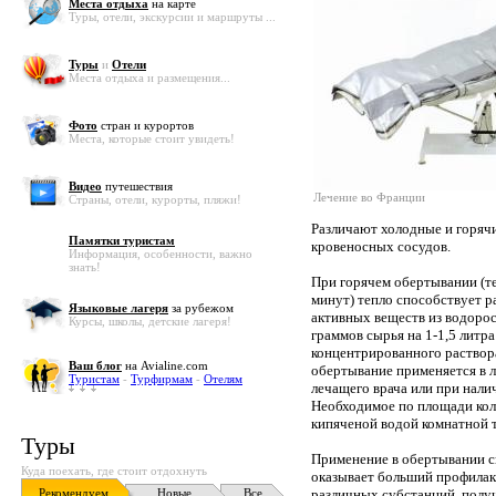
Места отдыха
на карте
Туры, отели, экскурсии и маршруты ...
Туры
и
Отели
Места отдыха и размещения...
Фото
стран и курортов
Места, которые стоит увидеть!
Видео
путешествия
Лечение во Франции
Страны, отели, курорты, пляжи!
Различают холодные и горячи
Памятки туристам
кровеносных сосудов.
Информация, особенности, важно
знать!
При горячем обертывании (те
минут) тепло способствует 
Языковые лагеря
за рубежом
активных веществ из водорос
Курсы, школы, детские лагеря!
граммов сырья на 1-1,5 литр
концентрированного раствор
Ваш блог
на Avialine.com
обертывание применяется в л
Туристам
-
Турфирмам
-
Отелям
лечащего врача или при нал
Необходимое по площади кол
кипяченой водой комнатной т
Туры
Применение в обертывании 
Куда поехать, где стоит отдохнуть
оказывает больший профилак
Рекомендуем
Новые
Все
различных субстанций, полу