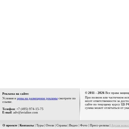
© 2011 - 2026
Все права защищ
Реклама на сайте:
При полном или частичном испо
Условия и
цены на размещение рекламы
смотрите по
несет ответственности за дост
ссылке.
сайте по текущему курсу ЦБ РФ
сумма может отличаться от ука
Телефон
: +7 (495) 974-15-75
E-mail
: adv@avialine.com
О проекте
|
Контакты
|
Туры
|
Отели
|
Страны
|
Видео
|
Фото
|
Пресс-релизы
|
Архив новос