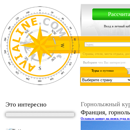
Рассчита
Вход в личный ка
Страны, отели, места отдыха, до
Выберите
что Вас интересует:
Туры
и путевки
Горнолыжный кур
Это интересно
Франция, горнол
Оставьте заявку на поиск тура и