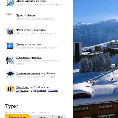
Места отдыха
на карте
Туры, отели, экскурсии и маршруты ...
Туры
и
Отели
Места отдыха и размещения...
Фото
стран и курортов
Места, которые стоит увидеть!
Видео
путешествия
Страны, отели, курорты, пляжи!
Памятки туристам
Информация, особенности, важно
знать!
Языковые лагеря
за рубежом
Курсы, школы, детские лагеря!
Ваш блог
на Avialine.com
Туристам
-
Турфирмам
-
Отелям
Туры
Куда поехать, где стоит отдохнуть
Рекомендуем
Новые
Все