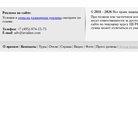
© 2011 - 2026
Все права защищ
Реклама на сайте:
При полном или частичном испо
Условия и
цены на размещение рекламы
смотрите по
несет ответственности за дост
ссылке.
сайте по текущему курсу ЦБ РФ
сумма может отличаться от ука
Телефон
: +7 (495) 974-15-75
E-mail
: adv@avialine.com
О проекте
|
Контакты
|
Туры
|
Отели
|
Страны
|
Видео
|
Фото
|
Пресс-релизы
|
Архив новос