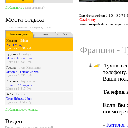
Добавить тур
(для агентств)
Еще фотографии:
1
2
3
4
5
6
7
8
Места отдыха
Слайдшоу
Комментарий:
Франция, горнолыж
Популярные места отдыха, отели
Рекомендуем
Новые
Все
Израиль
-
Эйлат
Astral Village
Франция - Т
Цена от 3 636 Руб.
Турция
-
Стамбул
Flower Palace Hotel
Цена от 3 333 Руб.
Лучше все
Греция
-
п-ов. Халкидики
телефону.
Sithonia Thalasso & Spa
Цена от 5 939 Руб.
Ваши пож
Испания
-
Барселона
Hotel HCC Regente
Цена от 9 817 Руб.
Телефон 
Куба
-
Гавана
Tryp Habana Libre
Цена от 11 502 Руб.
Если Вы 
Добавить место отдыха
посмотрет
Видео
-
Каталог
Видео мест отдыха и путешествий