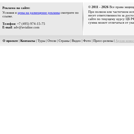
© 2011 - 2026
Все права защищ
Реклама на сайте:
При полном или частичном испо
Условия и
цены на размещение рекламы
смотрите по
несет ответственности за дост
ссылке.
сайте по текущему курсу ЦБ РФ
сумма может отличаться от ука
Телефон
: +7 (495) 974-15-75
E-mail
: adv@avialine.com
О проекте
|
Контакты
|
Туры
|
Отели
|
Страны
|
Видео
|
Фото
|
Пресс-релизы
|
Архив новос