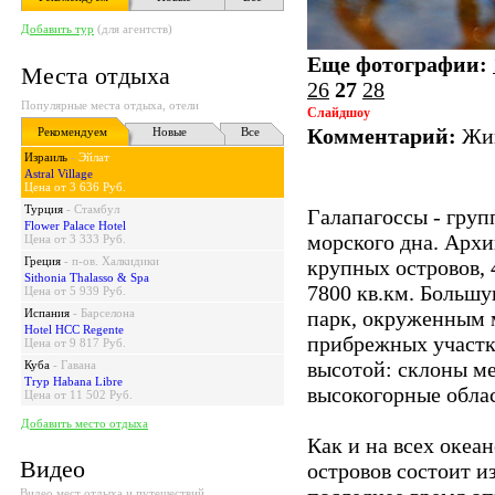
Добавить тур
(для агентств)
Еще фотографии:
Места отдыха
26
27
28
Популярные места отдыха, отели
Слайдшоу
Комментарий:
Жив
Рекомендуем
Новые
Все
Израиль
-
Эйлат
Astral Village
Цена от 3 636 Руб.
Турция
-
Стамбул
Галапагосcы - груп
Flower Palace Hotel
морского дна. Архип
Цена от 3 333 Руб.
Греция
-
п-ов. Халкидики
крупных островов, 
Sithonia Thalasso & Spa
7800 кв.км. Большу
Цена от 5 939 Руб.
Испания
-
Барселона
парк, окруженным м
Hotel HCC Regente
прибрежных участк
Цена от 9 817 Руб.
высотой: склоны ме
Куба
-
Гавана
Tryp Habana Libre
высокогорные обла
Цена от 11 502 Руб.
Добавить место отдыха
Как и на всех океа
Видео
островов состоит и
Видео мест отдыха и путешествий