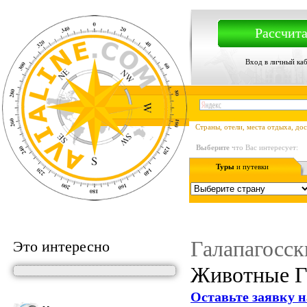
Рассчита
Вход в личный ка
Страны, отели, места отдыха, до
Выберите
что Вас интересует:
Туры
и путевки
Галапагосcк
Это интересно
Животные Га
Оставьте заявку н