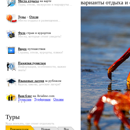
Места отдыха
на карте
варианты отдыха и
Туры, отели, экскурсии и маршруты ...
Туры
и
Отели
Места отдыха и размещения...
Фото
стран и курортов
Места, которые стоит увидеть!
Видео
путешествия
Страны, отели, курорты, пляжи!
Памятки туристам
Информация, особенности, важно
знать!
Языковые лагеря
за рубежом
Курсы, школы, детские лагеря!
Ваш блог
на Avialine.com
Туристам
-
Турфирмам
-
Отелям
Туры
Куда поехать, где стоит отдохнуть
Рекомендуем
Новые
Все