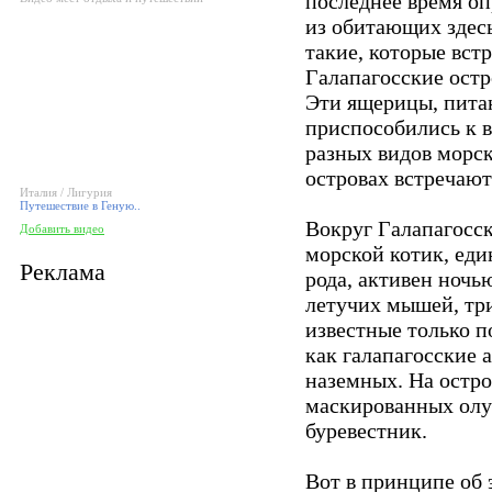
последнее время о
из обитающих здесь
такие, которые вст
Галапагосские остр
Эти ящерицы, пита
приспособились к в
разных видов морск
островах встречают
Италия / Лигурия
Путешествие в Геную..
Вокруг Галапагосск
Добавить видео
морской котик, ед
Реклама
рода, активен ночь
летучих мышей, три
известные только п
как галапагосские 
наземных. На остро
маскированных олу
буревестник.
Вот в принципе об 