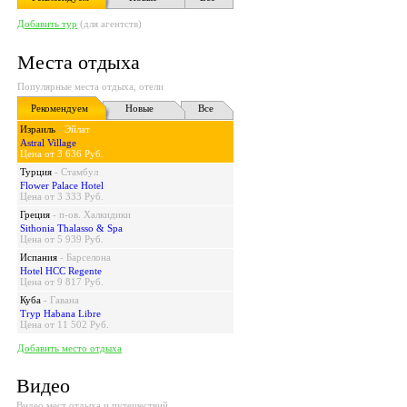
Добавить тур
(для агентств)
Места отдыха
Популярные места отдыха, отели
Рекомендуем
Новые
Все
Израиль
-
Эйлат
Astral Village
Цена от 3 636 Руб.
Турция
-
Стамбул
Flower Palace Hotel
Цена от 3 333 Руб.
Греция
-
п-ов. Халкидики
Sithonia Thalasso & Spa
Цена от 5 939 Руб.
Испания
-
Барселона
Hotel HCC Regente
Цена от 9 817 Руб.
Куба
-
Гавана
Tryp Habana Libre
Цена от 11 502 Руб.
Добавить место отдыха
Видео
Видео мест отдыха и путешествий