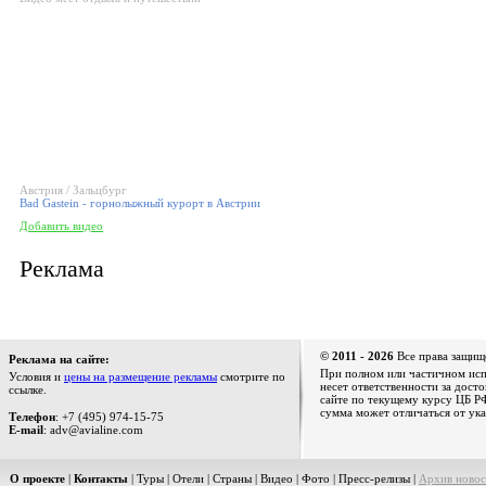
Австрия / Зальцбург
Bad Gastein - горнолыжный курорт в Австрии
Добавить видео
Реклама
© 2011 - 2026
Все права защищ
Реклама на сайте:
При полном или частичном испо
Условия и
цены на размещение рекламы
смотрите по
несет ответственности за дост
ссылке.
сайте по текущему курсу ЦБ РФ
сумма может отличаться от ука
Телефон
: +7 (495) 974-15-75
E-mail
: adv@avialine.com
О проекте
|
Контакты
|
Туры
|
Отели
|
Страны
|
Видео
|
Фото
|
Пресс-релизы
|
Архив новос