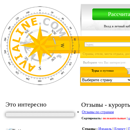
Рассчита
Вход в личный ка
Страны, отели, места отдыха, до
Выберите
что Вас интересует:
Туры
и путевки
Это интересно
Отзывы - курорты,
Отзывы по странам
Сортировать:
положительные
|
о
Страны :
Израиль
|
Египет
|