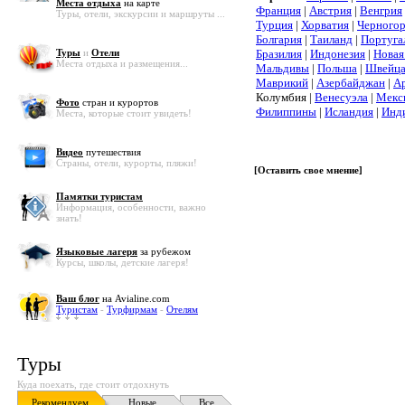
Места отдыха
на карте
Франция
|
Австрия
|
Венгрия
Туры, отели, экскурсии и маршруты ...
Турция
|
Хорватия
|
Черного
Болгария
|
Таиланд
|
Португа
Туры
и
Отели
Бразилия
|
Индонезия
|
Новая
Места отдыха и размещения...
Мальдивы
|
Польша
|
Швейца
Маврикий
|
Азербайджан
|
А
Колумбия |
Венесуэла
|
Мекс
Фото
стран и курортов
Филиппины
|
Исландия
|
Инд
Места, которые стоит увидеть!
Видео
путешествия
Страны, отели, курорты, пляжи!
[
Оставить свое мнение
]
Памятки туристам
Информация, особенности, важно
знать!
Языковые лагеря
за рубежом
Курсы, школы, детские лагеря!
Ваш блог
на Avialine.com
Туристам
-
Турфирмам
-
Отелям
Туры
Куда поехать, где стоит отдохнуть
Рекомендуем
Новые
Все