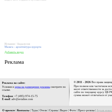
Испания / Андалусия
Малага - архитектура курорта
Добавить видео
Реклама
© 2011 - 2026
Все права защищ
Реклама на сайте:
При полном или частичном испо
Условия и
цены на размещение рекламы
смотрите по
несет ответственности за дост
ссылке.
сайте по текущему курсу ЦБ РФ
сумма может отличаться от ука
Телефон
: +7 (495) 974-15-75
E-mail
: adv@avialine.com
О проекте
|
Контакты
|
Туры
|
Отели
|
Страны
|
Видео
|
Фото
|
Пресс-релизы
|
Архив новос