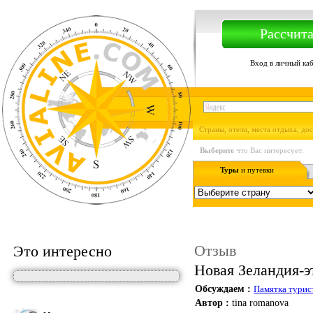
Рассчита
Вход в личный ка
Страны, отели, места отдыха, до
Выберите
что Вас интересует:
Туры
и путевки
Отзыв
Это интересно
Новая Зеландия-э
Обсуждаем :
Памятка турис
Автор :
tina romanova