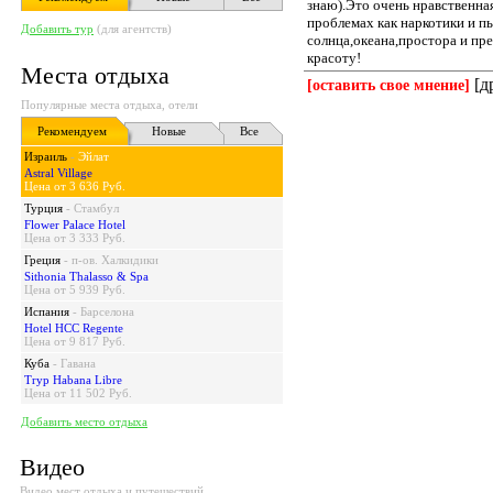
знаю).Это очень нравственная
проблемах как наркотики и пь
Добавить тур
(для агентств)
солнца,океана,простора и пр
красоту!
Места отдыха
[д
[оставить свое мнение]
Популярные места отдыха, отели
Рекомендуем
Новые
Все
Израиль
-
Эйлат
Astral Village
Цена от 3 636 Руб.
Турция
-
Стамбул
Flower Palace Hotel
Цена от 3 333 Руб.
Греция
-
п-ов. Халкидики
Sithonia Thalasso & Spa
Цена от 5 939 Руб.
Испания
-
Барселона
Hotel HCC Regente
Цена от 9 817 Руб.
Куба
-
Гавана
Tryp Habana Libre
Цена от 11 502 Руб.
Добавить место отдыха
Видео
Видео мест отдыха и путешествий