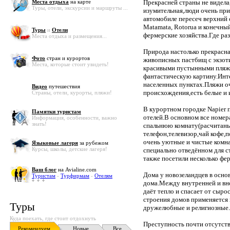
Места отдыха
на карте
Прекрасней страны не видела
Туры, отели, экскурсии и маршруты ...
изумительная,люди очень пр
автомобиле пересеч верхний 
Matamata, Rotorua и конечны
Туры
и
Отели
фермерские хозяйства.Где раз
Места отдыха и размещения...
Природа настолько прекрасна
Фото
стран и курортов
живописных пастбищ с экзоти
Места, которые стоит увидеть!
красивыми пустынными пляжа
фантастическую картину.Инте
населенных пунктах.Пляжи оч
Видео
путешествия
происхождения,есть белые и 
Страны, отели, курорты, пляжи!
В курортном городке Napier 
Памятки туристам
отелей.В основном все номер
Информация, особенности, важно
знать!
спальнюю комнату(расчитаны 
телефон,телевизор,чай кофе,
очень уютные и чистые комн
Языковые лагеря
за рубежом
Курсы, школы, детские лагеря!
специально отведённом для с
также посетили несколько фе
Ваш блог
на Avialine.com
Дома у новозеландцев в осн
Туристам
-
Турфирмам
-
Отелям
дома.Между внутренней и вн
даёт тепло и спасает от сыро
строения домов применяется
Туры
дружелюбные и религиозные.
Куда поехать, где стоит отдохнуть
Преступность почти отсутств
Рекомендуем
Новые
Все