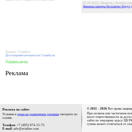
25.10.2022 | Новость | Avialine.co
Авиапассажиры бесплатно берут 
Турция / Стамбул
Достопримечательности Стамбула
Добавить видео
Реклама
© 2011 - 2026
Все права защищ
Реклама на сайте:
При полном или частичном испо
Условия и
цены на размещение рекламы
смотрите по
несет ответственности за дост
ссылке.
сайте по текущему курсу ЦБ РФ
сумма может отличаться от ука
Телефон
: +7 (495) 974-15-75
E-mail
: adv@avialine.com