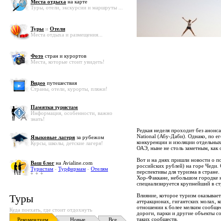
Места отдыха
на карте
Туры, отели, экскурсии и маршруты ...
Туры
и
Отели
Места отдыха и размещения...
Фото
стран и курортов
Места, которые стоит увидеть!
Видео
путешествия
Страны, отели, курорты, пляжи!
Памятки туристам
Информация, особенности, важно
знать!
Редкая неделя проходит без анонс
National (Абу-Даби). Однако, по 
Языковые лагеря
за рубежом
конкуренции и изоляции отдельны
Курсы, школы, детские лагеря!
ОАЭ, ныне не столь заметным, как
Вот и на днях пришли новости о п
Ваш блог
на Avialine.com
российских рублей) на горе Чеди. 
Туристам
-
Турфирмам
-
Отелям
перспективы для туризма в стране. 
Хор-Факкане, небольшом городке 
специализируется крупнейший в ст
Туры
Влияние, которое туризм оказыва
аттракционах, гигантских молах, 
отношении к более мелким сообщес
Куда поехать, где стоит отдохнуть
дороги, парки и другие объекты со
таких сообществ.
Рекомендуем
Новые
Все