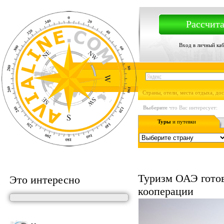
Рассчита
Вход в личный ка
Страны, отели, места отдыха, до
Выберите
что Вас интересует:
Туры
и путевки
Туризм ОАЭ гото
Это интересно
кооперации