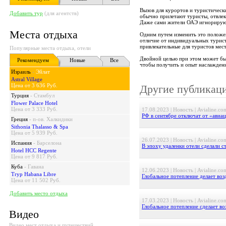
Вызов для курортов и туристическ
Добавить тур
(для агентств)
обычно прилетают туристы, отвлек
Даже сами жители ОАЭ игнорируют
Места отдыха
Одним путем изменить это положен
отличие от индивидуальных турист
привлекательные для туристов мес
Популярные места отдыха, отели
Двойной целью при этом может бы
Рекомендуем
Новые
Все
чтобы получить и опыт наслажден
Израиль
-
Эйлат
Astral Village
Цена от 3 636 Руб.
Другие публикац
Турция
-
Стамбул
Flower Palace Hotel
Цена от 3 333 Руб.
17.08.2023 | Новость | Avialine.co
РФ в сентябре отключат от «ави
Греция
-
п-ов. Халкидики
Sithonia Thalasso & Spa
Цена от 5 939 Руб.
26.07.2023 | Новость | Avialine.co
Испания
-
Барселона
В эпоху удаленки отели сделали с
Hotel HCC Regente
Цена от 9 817 Руб.
Куба
-
Гавана
12.06.2023 | Новость | Avialine.co
Tryp Habana Libre
Глобальное потепление делает во
Цена от 11 502 Руб.
Добавить место отдыха
17.03.2023 | Новость | Avialine.co
Глобальное потепление сделает в
Видео
Видео мест отдыха и путешествий