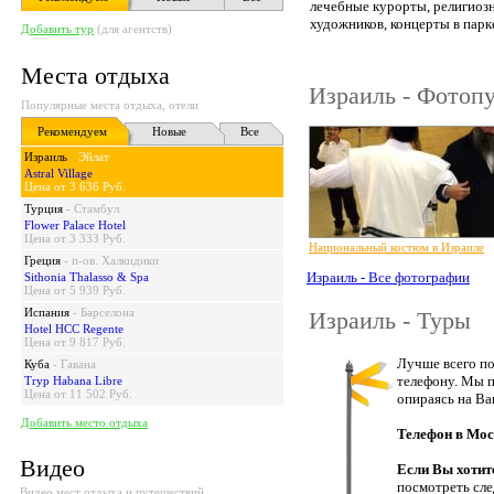
лечебные курорты, религиозн
художников, концерты в парке
Добавить тур
(для агентств)
Места отдыха
Израиль - Фотоп
Популярные места отдыха, отели
Рекомендуем
Новые
Все
Израиль
-
Эйлат
Astral Village
Цена от 3 636 Руб.
Турция
-
Стамбул
Flower Palace Hotel
Цена от 3 333 Руб.
Национальный костюм в Израиле
Греция
-
п-ов. Халкидики
Израиль - Все фотографии
Sithonia Thalasso & Spa
Цена от 5 939 Руб.
Испания
-
Барселона
Израиль - Туры
Hotel HCC Regente
Цена от 9 817 Руб.
Лучше всего по
Куба
-
Гавана
телефону. Мы п
Tryp Habana Libre
Цена от 11 502 Руб.
опираясь на Ва
Добавить место отдыха
Телефон в Мос
Видео
Если Вы хотит
посмотреть сл
Видео мест отдыха и путешествий