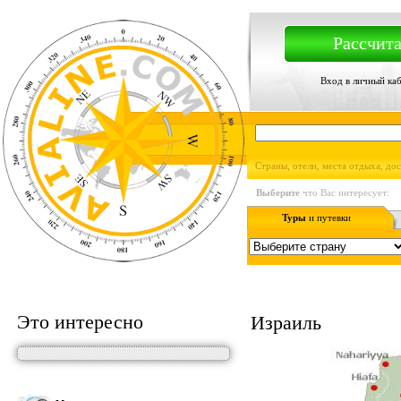
Рассчита
Вход в личный ка
Страны, отели, места отдыха, до
Выберите
что Вас интересует:
Туры
и путевки
Это интересно
Израиль