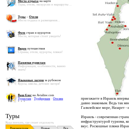
Места отдыха
на карте
Туры, отели, экскурсии и маршруты ...
Туры
и
Отели
Места отдыха и размещения...
Фото
стран и курортов
Места, которые стоит увидеть!
Видео
путешествия
Страны, отели, курорты, пляжи!
Памятки туристам
Информация, особенности, важно
знать!
Языковые лагеря
за рубежом
Курсы, школы, детские лагеря!
Ваш блог
на Avialine.com
приезжаете в Израиль впервы
Туристам
-
Турфирмам
-
Отелям
давно знакомым. Ведь так мн
Галилейское море, Назарет - 
Туры
Израиль - современная страна
инфраструктурой туризма, к
Куда поехать, где стоит отдохнуть
вкус. Роскошные пляжи Израи
Рекомендуем
Новые
Все