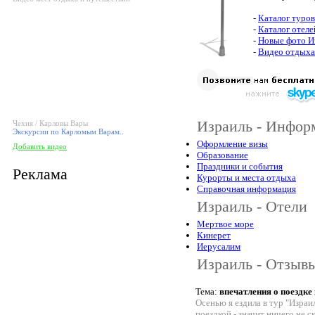
-
Каталог туров
-
Каталог отеле
-
Новые фото И
-
Видео отдыха
Израиль - Инфор
Чехия / Карловы Вары
Экскурсии по Карломым Варам..
Оформление визы
Добавить видео
Образование
Праздники и события
Реклама
Курорты и места отдыха
Справочная информация
Израиль - Отели
Мертвое море
Кинерет
Иерусалим
Израиль - Отзыв
Тема:
впечатления о поездке
Осенью я ездила в тур "Израи
поездкой - значит ничего не ск