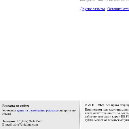
Другие отзывы
|
Оставить от
© 2011 - 2026
Все права защищ
Реклама на сайте:
При полном или частичном испо
Условия и
цены на размещение рекламы
смотрите по
несет ответственности за дост
ссылке.
сайте по текущему курсу ЦБ РФ
сумма может отличаться от ука
Телефон
: +7 (495) 974-15-75
E-mail
: adv@avialine.com