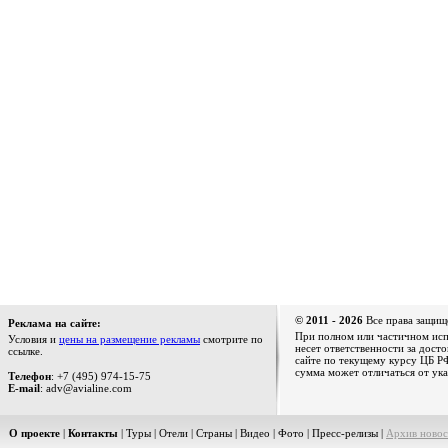
© 2011 - 2026
Все права защищ
Реклама на сайте:
При полном или частичном испо
Условия и
цены на размещение рекламы
смотрите по
несет ответственности за дост
ссылке.
сайте по текущему курсу ЦБ РФ
сумма может отличаться от ука
Телефон
: +7 (495) 974-15-75
E-mail
: adv@avialine.com
О проекте
|
Контакты
|
Туры
|
Отели
|
Страны
|
Видео
|
Фото
|
Пресс-релизы
|
Архив новос