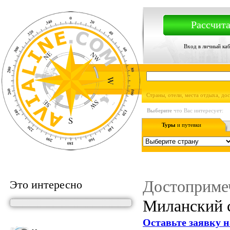
Рассчита
Вход в личный ка
Страны, отели, места отдыха, до
Выберите
что Вас интересует:
Туры
и путевки
Достоприме
Это интересно
Миланский с
Оставьте заявку н