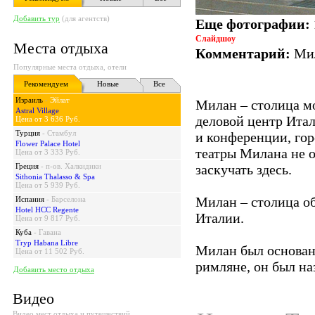
Добавить тур
(для агентств)
Еще фотографии:
Слайдшоу
Места отдыха
Комментарий:
Мил
Популярные места отдыха, отели
Рекомендуем
Новые
Все
Израиль
-
Эйлат
Милан – столица м
Astral Village
деловой центр Ита
Цена от 3 636 Руб.
Турция
-
Стамбул
и конференции, гор
Flower Palace Hotel
театры Милана не 
Цена от 3 333 Руб.
Греция
-
п-ов. Халкидики
заскучать здесь.
Sithonia Thalasso & Spa
Цена от 5 939 Руб.
Милан – столица об
Испания
-
Барселона
Hotel HCC Regente
Италии.
Цена от 9 817 Руб.
Куба
-
Гавана
Tryp Habana Libre
Милан был основан в
Цена от 11 502 Руб.
римляне, он был на
Добавить место отдыха
Видео
Видео мест отдыха и путешествий