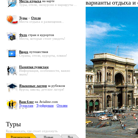
Места отдыха
на карте
варианты отдыха и
Туры, отели, экскурсии и маршруты ...
Туры
и
Отели
Места отдыха и размещения...
Фото
стран и курортов
Места, которые стоит увидеть!
Видео
путешествия
Страны, отели, курорты, пляжи!
Памятки туристам
Информация, особенности, важно
знать!
Языковые лагеря
за рубежом
Курсы, школы, детские лагеря!
Ваш блог
на Avialine.com
Туристам
-
Турфирмам
-
Отелям
Туры
Куда поехать, где стоит отдохнуть
Рекомендуем
Новые
Все