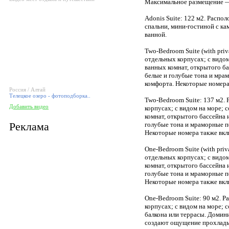
Максимальное размещение —
Adonis Suite: 122 м2. Распол
спальни, мини-гостиной с ка
ванной.
Two-Bedroom Suite (with priv
отдельных корпусах; с видом 
ванных комнат, открытого б
белые и голубые тона и мр
комфорта. Некоторые номера
Россия / Алтай
Телецкое озеро - фотоподборка..
Two-Bedroom Suite: 137 м2. 
Добавить видео
корпусах; с видом на море; с
комнат, открытого бассейна 
Реклама
голубые тона и мраморные 
Некоторые номера также вкл
One-Bedroom Suite (with priv
отдельных корпусах; с видом
комнат, открытого бассейна
голубые тона и мраморные 
Некоторые номера также вкл
One-Bedroom Suite: 90 м2. Р
корпусах; с видом на море; с
балкона или террасы. Доми
создают ощущение прохлады