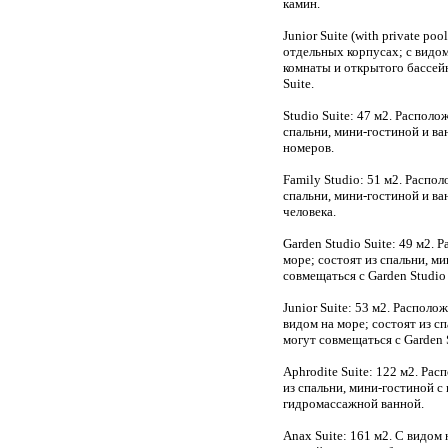
камин.
Junior Suite (with private po
отдельных корпусах; с видом
комнаты и открытого бассейн
Suite.
Studio Suite: 47 м2. Располо
спальни, мини-гостиной и в
номеров.
Family Studio: 51 м2. Распол
спальни, мини-гостиной и в
человека.
Garden Studio Suite: 49 м2. 
море; состоят из спальни, м
совмещаться с Garden Studio S
Junior Suite: 53 м2. Располо
видом на море; состоят из с
могут совмещаться с Garden S
Aphrodite Suite: 122 м2. Ра
из спальни, мини-гостиной с
гидромассажной ванной.
Anax Suite: 161 м2. С видом 