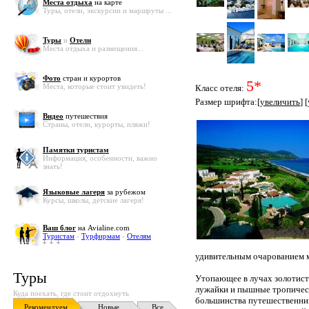
Места отдыха
на карте
Туры, отели, экскурсии и маршруты ...
Туры
и
Отели
Места отдыха и размещения...
Фото
стран и курортов
5*
Места, которые стоит увидеть!
Класс отеля:
Размер шрифта:[
увеличить
] [
Видео
путешествия
Страны, отели, курорты, пляжи!
Памятки туристам
Информация, особенности, важно
знать!
Языковые лагеря
за рубежом
Курсы, школы, детские лагеря!
Ваш блог
на Avialine.com
Туристам
-
Турфирмам
-
Отелям
удивительным очарованием 
Туры
Утопающее в лучах золотист
лужайки и пышные тропическ
Куда поехать, где стоит отдохнуть
большинства путешественнико
Рекомендуем
Новые
Все