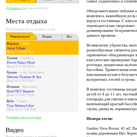
самых уединенных и спокойн
Добавить тур
(для агентств)
Обворожительные пейзажи о
комплекса, важнейшую роль
Места отдыха
корпуса гостиницы. С класси
переводится как «королева»:
Популярные места отдыха, отели
доминирование безгранично
давнего времени.
Рекомендуем
Новые
Все
Израиль
-
Эйлат
Великолепие убранства, выпо
Astral Village
разнообразные элементы разл
Цена от 3 636 Руб.
гармонично объединяющее ве
Турция
-
Стамбул
классические мраморные бар
Flower Palace Hotel
ротонды, грациозные колонн
Цена от 3 333 Руб.
бассейны. Удивительная атм
Греция
-
п-ов. Халкидики
изысканная кухня и безупре
Sithonia Thalasso & Spa
колоритных отелей острова.
Цена от 5 939 Руб.
Испания
-
Барселона
В комплекс гостиницы входят
Hotel HCC Regente
детей от 4 до 11 лет, частны
Цена от 9 817 Руб.
площадка для сквоша и школа
Куба
-
Гавана
включающий крытый бассейн 
Tryp Habana Libre
сауны, джакузи, парикмахерс
Цена от 11 502 Руб.
Добавить место отдыха
Номера отеля:
Видео
Garden View Room: 41 м2. Ра
холмы деревеньки Нео Хорио;
Видео мест отдыха и путешествий