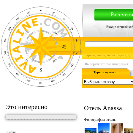
Рассчита
Вход в личный ка
Страны, отели, места отдыха, до
Выберите
что Вас интересует:
Туры
и путевки
Это интересно
Отель Anassa
Фотографии отеля: