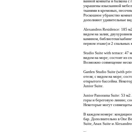
ванной комнаты и балкона с
украшены изысканной мебель
тканями в кремовых, песочн
Роскошное убранство комнат
дополняют удивительные вид
Alexandros Residence: 185 м2
видом на залив; двухуровнев
камином, библиотеки/кабине
первом этаже) и 2 спальных 
Studio Suite with terrace: 47
видом на море; состоят из с
Возможно совмещение неско
Garden Studio Suite (with pri
отеля; с видом на море; сост
открытого бассейна. Некотор
Junior Suite.
Junior Panorama Suite: 53 м2
горы и береговую линию; сос
Некоторые могут совмещаться
В каждом номере: кондиционе
бар. Дополнительно в One Be
Suite, Anax Suite и Alexandro