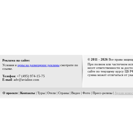
© 2011 - 2026
Все права защищ
Реклама на сайте:
При полном или частичном испо
Условия и
цены на размещение рекламы
смотрите по
несет ответственности за дост
ссылке.
сайте по текущему курсу ЦБ РФ
сумма может отличаться от ука
Телефон
: +7 (495) 974-15-75
E-mail
: adv@avialine.com
О проекте
|
Контакты
|
Туры
|
Отели
|
Страны
|
Видео
|
Фото
|
Пресс-релизы
|
Архив новос