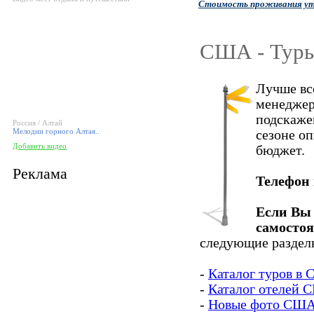
Стоимость проживания ут
США - Туры
Лучше вс
менеджер
подскаже
Россия / Алтай
Мелодии горного Алтая..
сезоне о
Добавить видео
бюджет.
Реклама
Телефон
Если Вы 
самосто
следующие разделы
-
Каталог туров в
-
Каталог отелей
-
Новые фото СШ