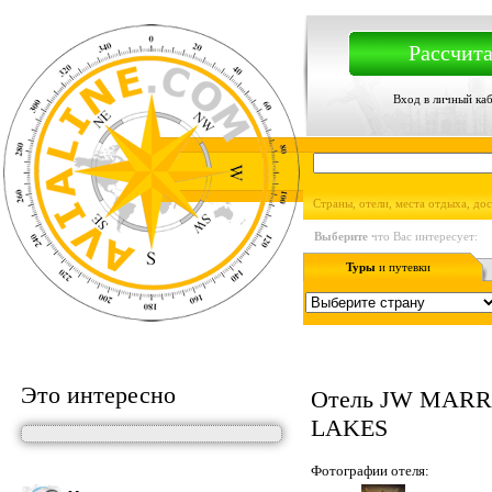
Рассчита
Вход в личный ка
Страны, отели, места отдыха, до
Выберите
что Вас интересует:
Туры
и путевки
Это интересно
Отель JW MAR
LAKES
Фотографии отеля: