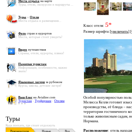
Места отдыха
на карте
Туры, отели, экскурсии и маршруты ...
Туры
и
Отели
Места отдыха и размещения...
5*
Класс отеля:
Размер шрифта:[
увеличить
] [
Фото
стран и курортов
Места, которые стоит увидеть!
Видео
путешествия
Страны, отели, курорты, пляжи!
Памятки туристам
Информация, особенности, важно
знать!
Языковые лагеря
за рубежом
Курсы, школы, детские лагеря!
Особой популярностью польз
Ваш блог
на Avialine.com
Туристам
-
Турфирмам
-
Отелям
Мелисса Келли готовит изыс
производства, её блюда – н
территории гостиничного ком
только живописным садам, но
Туры
Нормана.
Куда поехать, где стоит отдохнуть
Расположение
: отель наход
Рекомендуем
Новые
Все