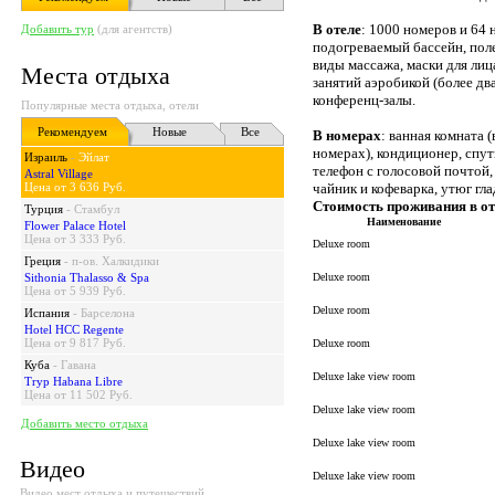
В отеле
: 1000 номеров и 64 
Добавить тур
(для агентств)
подогреваемый бассейн, поле
виды массажа, маски для лица
Места отдыха
занятий аэробикой (более дв
конференц-залы.
Популярные места отдыха, отели
Рекомендуем
Новые
Все
В номерах
: ванная комната 
номерах), кондиционер, спут
Израиль
-
Эйлат
телефон с голосовой почтой,
Astral Village
Цена от 3 636 Руб.
чайник и кофеварка, утюг гла
Стоимость проживания в от
Турция
-
Стамбул
Наименование
Flower Palace Hotel
Цена от 3 333 Руб.
Deluxe room
Греция
-
п-ов. Халкидики
Sithonia Thalasso & Spa
Deluxe room
Цена от 5 939 Руб.
Deluxe room
Испания
-
Барселона
Hotel HCC Regente
Цена от 9 817 Руб.
Deluxe room
Куба
-
Гавана
Deluxe lake view room
Tryp Habana Libre
Цена от 11 502 Руб.
Deluxe lake view room
Добавить место отдыха
Deluxe lake view room
Видео
Deluxe lake view room
Видео мест отдыха и путешествий