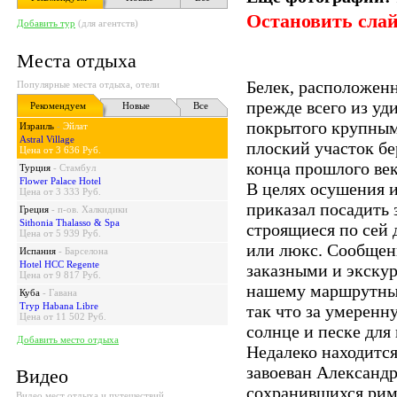
Остановить сла
Добавить тур
(для агентств)
Места отдыха
Белек, расположенн
Популярные места отдыха, отели
прежде всего из уд
Рекомендуем
Новые
Все
покрытого крупным
Израиль
-
Эйлат
Astral Village
плоский участок б
Цена от 3 636 Руб.
конца прошлого век
Турция
-
Стамбул
Flower Palace Hotel
В целях осушения и
Цена от 3 333 Руб.
приказал посадить з
Греция
-
п-ов. Халкидики
Sithonia Thalasso & Spa
строящиеся по сей 
Цена от 5 939 Руб.
или люкс. Сообщен
Испания
-
Барселона
Hotel HCC Regente
заказными и экскур
Цена от 9 817 Руб.
нашему маршрутные 
Куба
-
Гавана
Tryp Habana Libre
так что за умеренн
Цена от 11 502 Руб.
солнце и песке для
Добавить место отдыха
Недалеко находится 
завоеван Александ
Видео
сохранившихся римс
Видео мест отдыха и путешествий