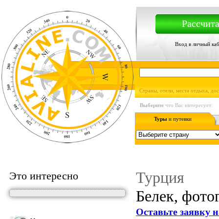
Рассчита
Вход в личный ка
Страны, отели, места отдыха, до
Выберите
что Вас интересует:
Туры
и путевки
Турция
Это интересно
Белек, фото
Оставьте заявку н