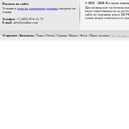
© 2011 - 2026
Все права защищ
Реклама на сайте:
При полном или частичном испо
Условия и
цены на размещение рекламы
смотрите по
несет ответственности за дост
ссылке.
сайте по текущему курсу ЦБ РФ
сумма может отличаться от ука
Телефон
: +7 (495) 974-15-75
E-mail
: adv@avialine.com
О проекте
|
Контакты
|
Туры
|
Отели
|
Страны
|
Видео
|
Фото
|
Пресс-релизы
|
Архив новос