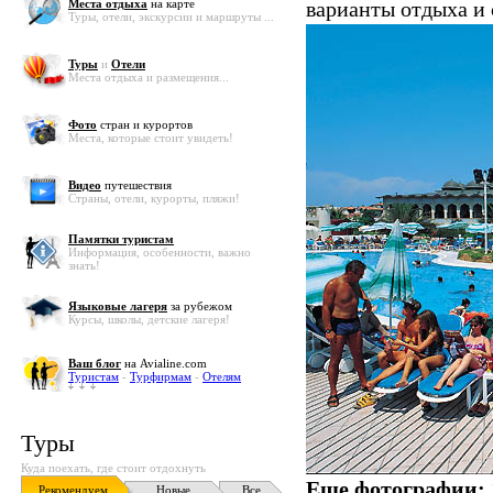
Места отдыха
на карте
варианты отдыха и
Туры, отели, экскурсии и маршруты ...
Туры
и
Отели
Места отдыха и размещения...
Фото
стран и курортов
Места, которые стоит увидеть!
Видео
путешествия
Страны, отели, курорты, пляжи!
Памятки туристам
Информация, особенности, важно
знать!
Языковые лагеря
за рубежом
Курсы, школы, детские лагеря!
Ваш блог
на Avialine.com
Туристам
-
Турфирмам
-
Отелям
Туры
Куда поехать, где стоит отдохнуть
Еще фотографии:
Рекомендуем
Новые
Все