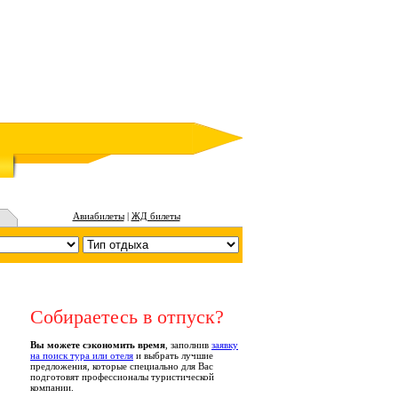
Авиабилеты
|
ЖД билеты
Собираетесь в отпуск?
Вы можете сэкономить время
, заполнив
заявку
на поиск тура или отеля
и выбрать лучшие
предложения, которые специально для Вас
подготовят профессионалы туристической
компании.