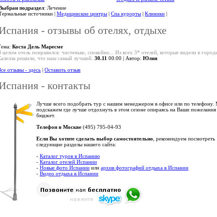
Выбран подраздел
: Лечение
Термальные источники |
Медицинские центры
|
Спа курорты
|
Клиники
|
Испания - отзывы об отелях, отдыхе
Тема:
Коста Дель Маресме
 целом отель понравился: чистенько, спокойно... Из всех 3* отелей, которые видели в город
Калелла решили, что наш самый лучший.
30.11
00:00 | Автор:
Юлия
се отзывы - здесь
|
Оставить отзыв
Испания - контакты
Лучше всего подобрать тур с нашим менеджером в офисе или по телефону.
подскажем где лучше отдохнуть в этом сезоне опираясь на Ваши пожелания
бюджет.
Телефон в Москве
(495) 795-04-93
Если Вы хотите сделать выбор самостоятельно
, рекомендуем посмотреть
следующие разделы нашего сайта:
-
Каталог туров в Испанию
-
Каталог отелей Испании
-
Новые фото Испании
или
архив фотографий отдыха в Испании
-
Видео отдыха в Испании