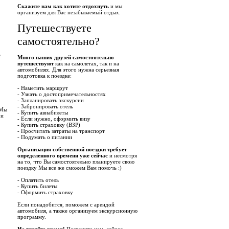
Скажите нам как хотите отдохнуть
и мы
организуем для Вас незабываемый отдых.
Путешествуете
самостоятельно?
е
Много наших друзей самостоятельно
путешествуют
как на самолетах, так и на
автомобилях. Для этого нужна серьезная
подготовка к поездке:
- Наметить маршрут
- Узнать о достопримечательностях
- Запланировать экскурсии
- Забронировать отель
 Мы
- Купить авиабилеты
 и
- Если нужно, оформить визу
- Купить страховку (ВЗР)
- Просчитать затраты на транспорт
- Подумать о питании
Организация собственной поездки требует
определенного времени уже сейчас
и несмотря
на то, что Вы самостоятельно планируете свою
поездку Мы все же сможем Вам помочь :)
- Оплатить отель
- Купить билеты
- Оформить страховку
Если понадобится, поможем с арендой
автомобиля, а также организуем экскурсионную
программу.