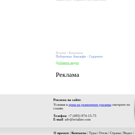
Италия / Кампания
Побережье Амальфи - Сорренто
Добавить видео
Реклама
Реклама на сайте:
Условия и
цены на размещение рекламы
смотрите по
ссылке.
Телефон
: +7 (495) 974-15-75
E-mail
: adv@avialine.com
О проекте
|
Контакты
|
Туры
|
Отели
|
Страны
|
Видео
|