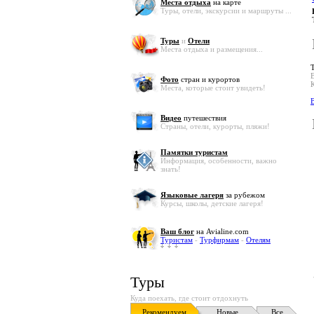
Места отдыха
на карте
Туры, отели, экскурсии и маршруты ...
Туры
и
Отели
Места отдыха и размещения...
В
Фото
стран и курортов
Места, которые стоит увидеть!
В
Видео
путешествия
Страны, отели, курорты, пляжи!
Памятки туристам
Информация, особенности, важно
знать!
Языковые лагеря
за рубежом
Курсы, школы, детские лагеря!
Ваш блог
на Avialine.com
Туристам
-
Турфирмам
-
Отелям
Туры
Куда поехать, где стоит отдохнуть
Рекомендуем
Новые
Все