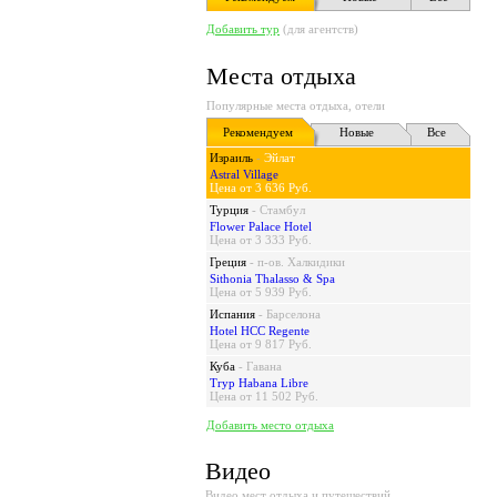
Добавить тур
(для агентств)
Места отдыха
Популярные места отдыха, отели
Рекомендуем
Новые
Все
Израиль
-
Эйлат
Astral Village
Цена от 3 636 Руб.
Турция
-
Стамбул
Flower Palace Hotel
Цена от 3 333 Руб.
Греция
-
п-ов. Халкидики
Sithonia Thalasso & Spa
Цена от 5 939 Руб.
Испания
-
Барселона
Hotel HCC Regente
Цена от 9 817 Руб.
Куба
-
Гавана
Tryp Habana Libre
Цена от 11 502 Руб.
Добавить место отдыха
Видео
Видео мест отдыха и путешествий