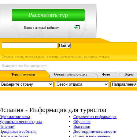
Рассчитать тур
Вход в личный кабинет
Страны, отели, места отдыха, достопримечательности, курорты, отзывы
Выберите
что Вас интересует:
Туры
и путевки
Отели
и места отдыха
Фото
Видео
Испания - Информация для туристов
Оформление визы
Справочная информация
Курорты и места отдыха
Обучение
Лечение
Выставки
Праздники и события
Достопримечательности
Охота и рыбалка
Отдых и развлечения