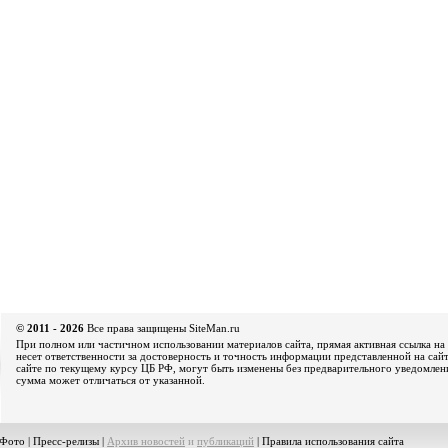
© 2011 - 2026
Все права защищены SiteMan.ru
При полном или частичном использовании материалов сайта, прямая активная ссылка на 
несет ответственности за достоверность и точность информации представленной на сайт
сайте по текущему курсу ЦБ РФ, могут быть изменены без предварительного уведомления
сумма может отличаться от указанной.
Фото
|
Пресс-релизы
|
Архив новостей
и
публикаций
|
Правила использования сайта