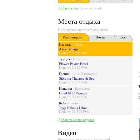
Добавить тур
(для агентств)
Места отдыха
Популярные места отдыха, отели
Рекомендуем
Новые
Все
Израиль
-
Эйлат
Astral Village
Цена от 3 636 Руб.
Турция
-
Стамбул
Flower Palace Hotel
Цена от 3 333 Руб.
Греция
-
п-ов. Халкидики
Sithonia Thalasso & Spa
Цена от 5 939 Руб.
Испания
-
Барселона
Hotel HCC Regente
Цена от 9 817 Руб.
Куба
-
Гавана
Tryp Habana Libre
Цена от 11 502 Руб.
Добавить место отдыха
Видео
Видео мест отдыха и путешествий