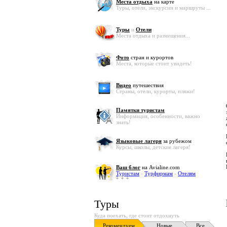
Места отдыха
на карте
Туры, отели, экскурсии и маршруты ...
Туры
и
Отели
Места отдыха и размещения...
Фото
стран и курортов
Места, которые стоит увидеть!
Видео
путешествия
Страны, отели, курорты, пляжи!
Памятки туристам
Информация, особенности, важно
знать!
Языковые лагеря
за рубежом
Курсы, школы, детские лагеря!
Ваш блог
на Avialine.com
Туристам
-
Турфирмам
-
Отелям
Туры
Куда поехать, где стоит отдохнуть
Рекомендуем
Новые
Все