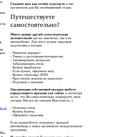
ду
Скажите нам как хотите отдохнуть
и мы
организуем для Вас незабываемый отдых.
омки
Путешествуете
самостоятельно?
а на
Много наших друзей самостоятельно
путешествуют
как на самолетах, так и на
автомобилях. Для этого нужна серьезная
я,
подготовка к поездке:
ка,
- Наметить маршрут
шают
- Узнать о достопримечательностях
- Запланировать экскурсии
- Забронировать отель
- Купить авиабилеты
- Если нужно, оформить визу
- Купить страховку (ВЗР)
- Просчитать затраты на транспорт
- Подумать о питании
Организация собственной поездки требует
определенного времени уже сейчас
и несмотря
на то, что Вы самостоятельно планируете свою
поездку Мы все же сможем Вам помочь :)
- Оплатить отель
km.ru
- Купить билеты
- Оформить страховку
Если понадобится, поможем с арендой
автомобиля, а также организуем экскурсионную
программу.
 Мы
 и