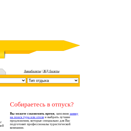
Авиабилеты
|
ЖД билеты
Собираетесь в отпуск?
Вы можете сэкономить время
, заполнив
заявку
на поиск тура или отеля
и выбрать лучшие
предложения, которые специально для Вас
рг
подготовят профессионалы туристической
кой
компании.