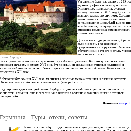
Укрепление было даровано в 1295 го
верным графам - позже герцогам -
Эттингенам, привилегия, ставшая
наследственной в 1407 году (их пот
владеют замком до сих пор). Сегодня
замок является одним из наиболее
сохранившихся ансамблей такого тип
юге Германии; он представляет собой
смешение различных архитектурных
стилей семи веков.
До основного двора можно добратьс
если пересечь ряд защитных
средневековых сооружений. Залы зам
обставленные в строгом стиле, укра
кессонные потолки.
Замок Харбург
Он окружен несколькими интересными служебными зданиями: Кастенхаусом, античным
зерновым складом, и замком XVI века Бургфонтай, превращенным теперь в маленький и
живописный отель-ресторан. Самая старая из сохранившихся частей замка, Башня воров,
относится к XII веку.
В Фюрстенбау, здании XVI века, хранится бесценная художественная коллекция, которую
обитатели замка собирали в течении веков. (europa.km.ru)
Над городом царит мощный замок Харбург - одна из наиболее хорошо сохранившихся
крепостей Германии, ещё и сегодня находящаяся в семейном владении князей Оттинген -
Валлерштейн.
Источник:
europa.
Германия - Туры, отели, советы
Лучше всего подобрать тур с нашим менеджером в офисе или по телефону.
подскажем где лучше отдохнуть в этом сезоне опираясь на Ваши пожелания