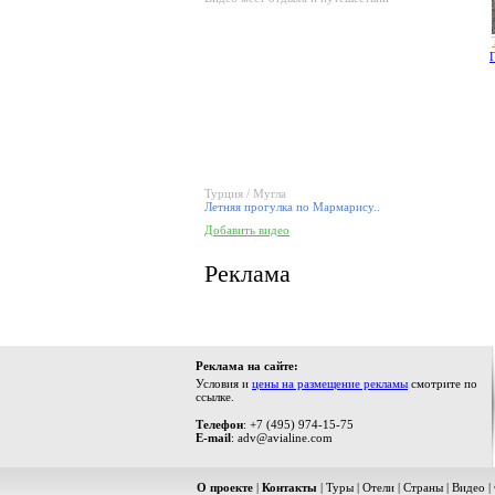
Турция / Мугла
Летняя прогулка по Мармарису..
Добавить видео
Реклама
Реклама на сайте:
Условия и
цены на размещение рекламы
смотрите по
ссылке.
Телефон
: +7 (495) 974-15-75
E-mail
: adv@avialine.com
О проекте
|
Контакты
|
Туры
|
Отели
|
Страны
|
Видео
|