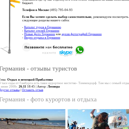
бюджет.
Телефон в Москве
(495) 795-04-93
Если Вы хотите сделать выбор самостоятельно
, рекомендуем посмотреть
следующие разделы нашего сайта:
-
Каталог туров в Германию
-
Каталог отелей Германии
-
Новые фото Германии
или
архив фотографий Германии
-
Видео отдыха в Германии
Германия - отзывы туристов
Тема:
Отдых в немецкой Прибалтике
В часе езды от Гамбурга есть такое курортное местечко- Тиммендорф. Там мы с семьей отд
в июне 2008г.
26.11
18:45 | Автор:
Леонора
Другие отзывы
|
Оставить отзыв
Германия - фото курортов и отдыха