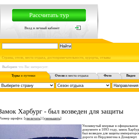
Рассчитать тур
Вход в личный кабинет
Страны, отели, места отдыха, достопримечательности, курорты, отзывы
Выберите
что Вас интересует:
Туры
и путевки
Отели
и места отдыха
Фото
Видео
Замок Харбург - был возведен для защиты
Размер шрифта: [
увеличить
] [
уменьшить
]
Упомянутый впервые в официальном
документе в 1093 году, замок Харбу
был возведен для защиты императорс
дороги из Нердлингена в Донауверт.