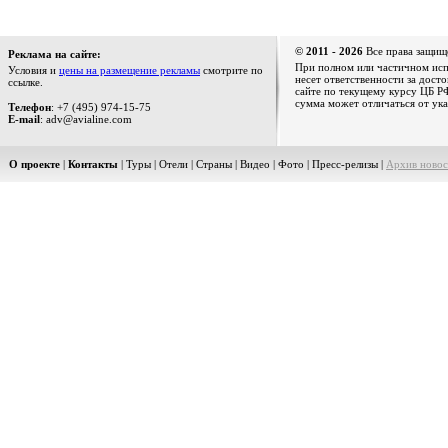
© 2011 - 2026
Все права защищ
Реклама на сайте:
При полном или частичном испо
Условия и
цены на размещение рекламы
смотрите по
несет ответственности за дост
ссылке.
сайте по текущему курсу ЦБ РФ
сумма может отличаться от ука
Телефон
: +7 (495) 974-15-75
E-mail
: adv@avialine.com
О проекте
|
Контакты
|
Туры
|
Отели
|
Страны
|
Видео
|
Фото
|
Пресс-релизы
|
Архив новос