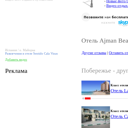
-
Новые фото
-
Видео отдых
Отель Ajman Bea
Испания / о. Майорка
Другие отзывы
|
Оставить о
Развлечения в отеле Sentido Cala Vinas
Добавить видео
Побережье - дру
Реклама
Класс отеля
Отель L
Класс отеля
Отель C