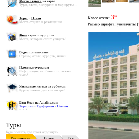
Места отдыха
на карте
Туры, отели, экскурсии и маршруты ...
3*
Класс отеля:
Туры
и
Отели
Места отдыха и размещения...
Размер шрифта:[
увеличить
] [
Фото
стран и курортов
Места, которые стоит увидеть!
Видео
путешествия
Страны, отели, курорты, пляжи!
Памятки туристам
Информация, особенности, важно
знать!
Языковые лагеря
за рубежом
Курсы, школы, детские лагеря!
Ваш блог
на Avialine.com
Туристам
-
Турфирмам
-
Отелям
Туры
Куда поехать, где стоит отдохнуть
Рекомендуем
Новые
Все