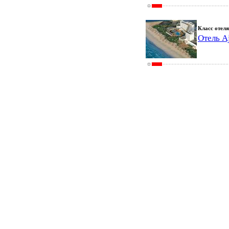
Класс отеля
Отель A