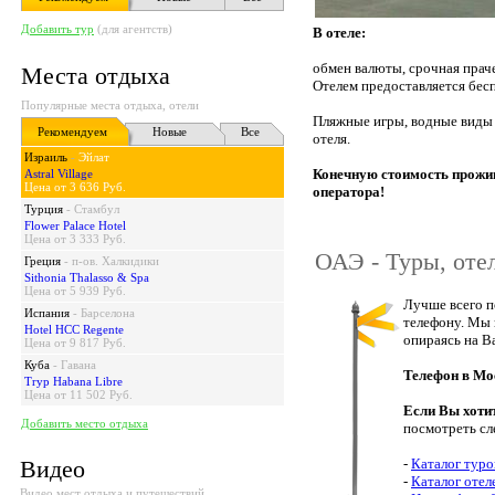
Добавить тур
(для агентств)
В отеле:
обмен валюты, срочная прач
Места отдыха
Отелем предоставляется бес
Популярные места отдыха, отели
Пляжные игры, водные виды 
Рекомендуем
Новые
Все
отеля.
Израиль
-
Эйлат
Конечную стоимость прожив
Astral Village
Цена от 3 636 Руб.
оператора!
Турция
-
Стамбул
Flower Palace Hotel
Цена от 3 333 Руб.
ОАЭ - Туры, оте
Греция
-
п-ов. Халкидики
Sithonia Thalasso & Spa
Цена от 5 939 Руб.
Лучше всего п
Испания
-
Барселона
телефону. Мы 
Hotel HCC Regente
опираясь на В
Цена от 9 817 Руб.
Куба
-
Гавана
Телефон в Мо
Tryp Habana Libre
Цена от 11 502 Руб.
Если Вы хоти
Добавить место отдыха
посмотреть сл
Видео
-
Каталог туро
-
Каталог оте
Видео мест отдыха и путешествий