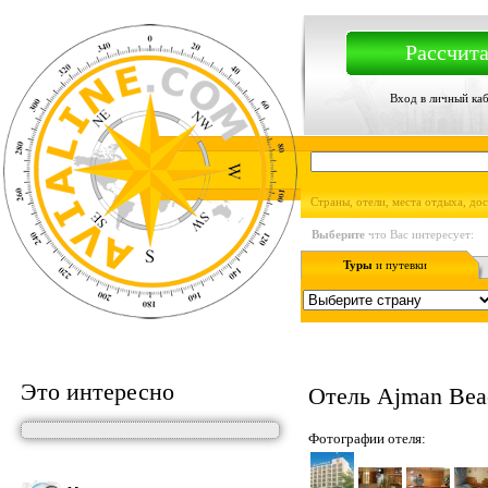
Рассчита
Вход в личный ка
Страны, отели, места отдыха, до
Выберите
что Вас интересует:
Туры
и путевки
Это интересно
Отель Ajman Bea
Фотографии отеля: