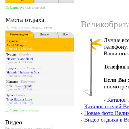
Добавить тур
(для агентств)
Места отдыха
Великобрита
Популярные места отдыха, отели
Рекомендуем
Новые
Все
Лучше все
Израиль
-
Эйлат
Astral Village
телефону.
Цена от 3 636 Руб.
Ваши пож
Турция
-
Стамбул
Flower Palace Hotel
Цена от 3 333 Руб.
Телефон 
Греция
-
п-ов. Халкидики
Sithonia Thalasso & Spa
Цена от 5 939 Руб.
Если Вы 
Испания
-
Барселона
посмотрет
Hotel HCC Regente
Цена от 9 817 Руб.
Куба
-
Гавана
-
Каталог
Tryp Habana Libre
Цена от 11 502 Руб.
-
Каталог отелей В
Добавить место отдыха
-
Новые фото Вели
-
Видео отдыха в В
Видео
Видео мест отдыха и путешествий