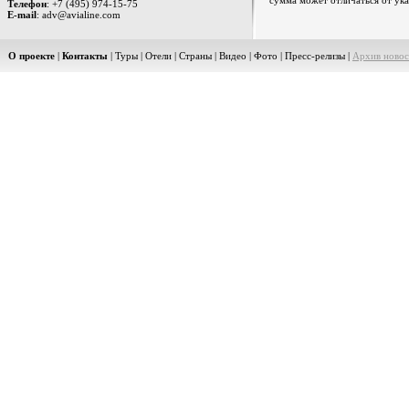
сумма может отличаться от ука
Телефон
: +7 (495) 974-15-75
E-mail
: adv@avialine.com
О проекте
|
Контакты
|
Туры
|
Отели
|
Страны
|
Видео
|
Фото
|
Пресс-релизы
|
Архив новос