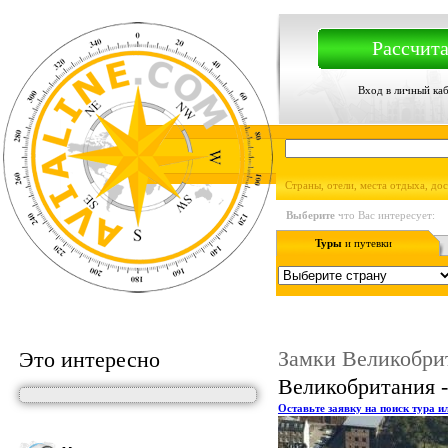
Рассчита
Вход в личный ка
Страны, отели, места отдыха, до
Выберите
что Вас интересует:
Туры
и путевки
Замки Великобри
Это интересно
Великобритания -
Оставьте заявку на поиск тура и