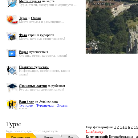
Места отдыха
на карте
Туры, отели, экскурсии и маршруты ...
Туры
и
Отели
Места отдыха и размещения...
Фото
стран и курортов
Места, которые стоит увидеть!
Видео
путешествия
Страны, отели, курорты, пляжи!
Памятки туристам
Информация, особенности, важно
знать!
Языковые лагеря
за рубежом
Курсы, школы, детские лагеря!
Ваш блог
на Avialine.com
Туристам
-
Турфирмам
-
Отелям
Туры
Еще фотографии:
1
2
3
4
5
6
7
8
Куда поехать, где стоит отдохнуть
Слайдшоу
Комментарий:
Великобритания - д
Рекомендуем
Новые
Все