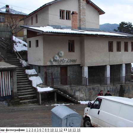
Еще фотографии:
1
2
3
4
5
6
7
8
9
10
11
12
13
14
15
16