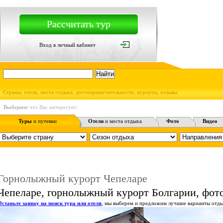
Рассчитать тур
Вход в личный кабинет
Страны, отели, места отдыха, достопримечательности, курорты, отзывы
Выберите
что Вас интересует:
Туры
и путевки
Отели
и места отдыха
Фото
Видео
Горнолыжный курорт Чепеларе
Чепеларе, горнолыжный курорт Болгарии, фот
Оставьте заявку на поиск тура или отеля
, мы выберем и предложим лучшие варианты отды