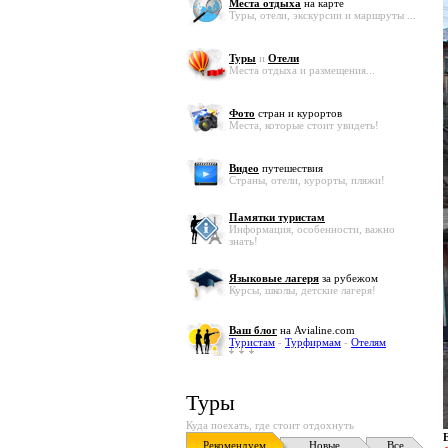
Места отдыха
на карте
Туры, отели, экскурсии и маршруты ...
Туры
и
Отели
Места отдыха и размещения...
Фото
стран и курортов
Места, которые стоит увидеть!
Видео
путешествия
Страны, отели, курорты, пляжи!
Памятки туристам
Информация, особенности, важно
знать!
Языковые лагеря
за рубежом
Курсы, школы, детские лагеря!
Ваш блог
на Avialine.com
Туристам
-
Турфирмам
-
Отелям
Туры
Куда поехать, где стоит отдохнуть
Рекомендуем
Новые
Все