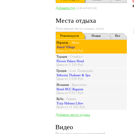
Добавить тур
(для агентств)
Места отдыха
Популярные места отдыха, отели
Рекомендуем
Новые
Все
Израиль
-
Эйлат
Astral Village
Цена от 3 636 Руб.
Турция
-
Стамбул
Flower Palace Hotel
Цена от 3 333 Руб.
Греция
-
п-ов. Халкидики
Sithonia Thalasso & Spa
Цена от 5 939 Руб.
Испания
-
Барселона
Hotel HCC Regente
Цена от 9 817 Руб.
Куба
-
Гавана
Tryp Habana Libre
Цена от 11 502 Руб.
Добавить место отдыха
Видео
Видео мест отдыха и путешествий