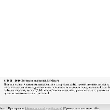
© 2011 - 2026
Все права защищены SiteMan.ru
При полном или частичном использовании материалов сайта, прямая активная ссылка на 
несет ответственности за достоверность и точность информации представленной на сайт
сайте по текущему курсу ЦБ РФ, могут быть изменены без предварительного уведомления
сумма может отличаться от указанной.
Фото
|
Пресс-релизы
|
Архив новостей
и
публикаций
|
Правила использования сайта