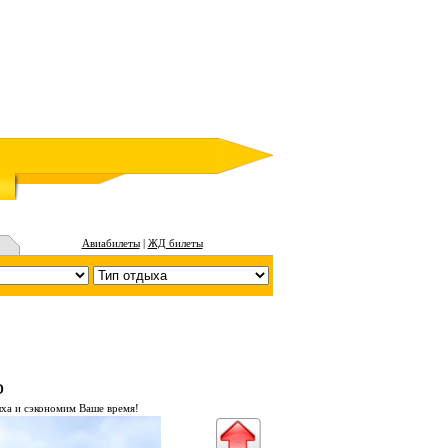
Авиабилеты
|
ЖД билеты
о
ха и сэкономим Ваше время!