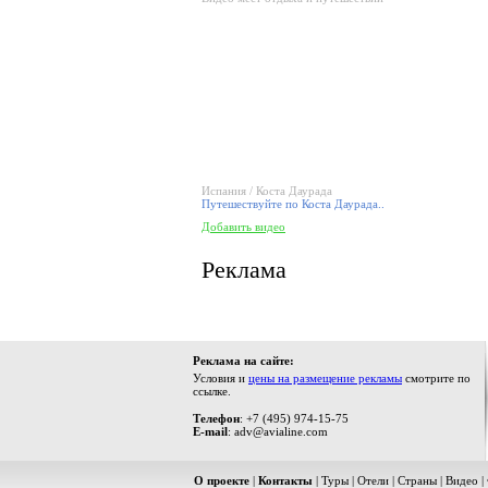
Испания / Коста Даурада
Путешествуйте по Коста Даурада..
Добавить видео
Реклама
Реклама на сайте:
Условия и
цены на размещение рекламы
смотрите по
ссылке.
Телефон
: +7 (495) 974-15-75
E-mail
: adv@avialine.com
О проекте
|
Контакты
|
Туры
|
Отели
|
Страны
|
Видео
|