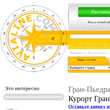
Рассчита
Вход в личный ка
Страны, отели, места отдыха, до
Выберите
что Вас интересует:
Туры
и путевки
Гран-Пьедра
Это интересно
Курорт Гран
Оставьте заявку н