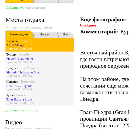
Добавить тур
(для агентств)
Места отдыха
Еще фотографии:
Слайдшоу
Популярные места отдыха, отели
Комментарий:
Кур
Рекомендуем
Новые
Все
Израиль
-
Эйлат
Astral Village
Цена от 3 636 Руб.
Восточный район К
Турция
-
Стамбул
где гости встречаю
Flower Palace Hotel
Цена от 3 333 Руб.
природное окружен
Греция
-
п-ов. Халкидики
Sithonia Thalasso & Spa
Цена от 5 939 Руб.
На этом районе, гд
Испания
-
Барселона
сочетании еще мож
Hotel HCC Regente
Цена от 9 817 Руб.
возможности позна
Куба
-
Гавана
Пиедра.
Tryp Habana Libre
Цена от 11 502 Руб.
Добавить место отдыха
Гран-Пьедра (Gran 
провинции Сантьяг
Видео
Пьедра (высота 122
Видео мест отдыха и путешествий