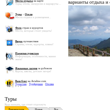
Места отдыха
на карте
варианты отдыха и
Туры, отели, экскурсии и маршруты ...
Туры
и
Отели
Места отдыха и размещения...
Фото
стран и курортов
Места, которые стоит увидеть!
Видео
путешествия
Страны, отели, курорты, пляжи!
Памятки туристам
Информация, особенности, важно
знать!
Языковые лагеря
за рубежом
Курсы, школы, детские лагеря!
Ваш блог
на Avialine.com
Туристам
-
Турфирмам
-
Отелям
Туры
Куда поехать, где стоит отдохнуть
Рекомендуем
Новые
Все