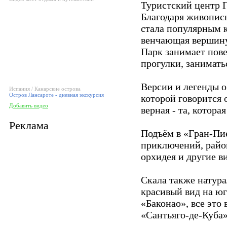
Туристский центр Г
Благодаря живопис
стала популярным к
венчающая вершину,
Парк занимает пове
прогулки, занимать
Версии и легенды о
Испания / Канарские острова
Остров Лансароте - дневная экскурсия
которой говорится 
Добавить видео
верная - та, котора
Реклама
Подъём в «Гран-Пие
приключений, район
орхидея и другие в
Скала также натура
красивый вид на юг
«Баконао», все это
«Сантьяго-де-Куба»