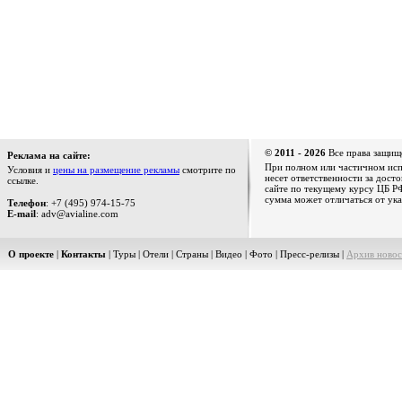
© 2011 - 2026
Все права защищ
Реклама на сайте:
При полном или частичном испо
Условия и
цены на размещение рекламы
смотрите по
несет ответственности за дост
ссылке.
сайте по текущему курсу ЦБ РФ
сумма может отличаться от ука
Телефон
: +7 (495) 974-15-75
E-mail
: adv@avialine.com
О проекте
|
Контакты
|
Туры
|
Отели
|
Страны
|
Видео
|
Фото
|
Пресс-релизы
|
Архив новос