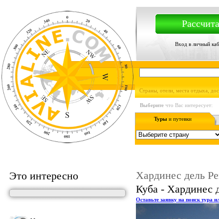
Рассчита
Вход в личный ка
Страны, отели, места отдыха, до
Выберите
что Вас интересует:
Туры
и путевки
Хардинес дель Ре
Это интересно
Куба - Хардинес 
Оставьте заявку на поиск тура и