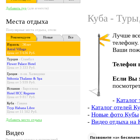
Добавить тур
(для агентств)
Куба - Туры
Места отдыха
Популярные места отдыха, отели
Лучше все
Рекомендуем
Новые
Все
телефону.
Израиль
-
Эйлат
Ваши пож
Astral Village
Цена от 3 636 Руб.
Турция
-
Стамбул
Телефон 
Flower Palace Hotel
Цена от 3 333 Руб.
Греция
-
п-ов. Халкидики
Если Вы 
Sithonia Thalasso & Spa
Цена от 5 939 Руб.
посмотрет
Испания
-
Барселона
Hotel HCC Regente
Цена от 9 817 Руб.
-
Каталог 
Куба
-
Гавана
-
Каталог отелей К
Tryp Habana Libre
Цена от 11 502 Руб.
-
Новые фото Кубы
Добавить место отдыха
-
Видео отдыха на 
Видео
Видео мест отдыха и путешествий