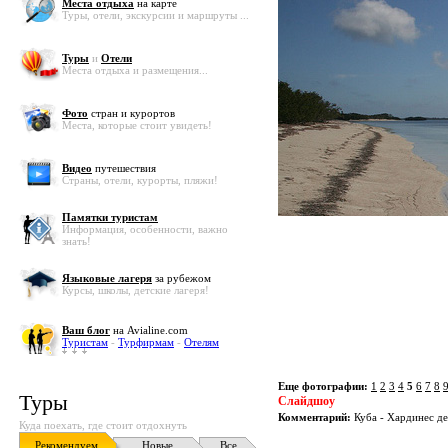
Места отдыха
на карте
Туры, отели, экскурсии и маршруты ...
Туры
и
Отели
Места отдыха и размещения...
Фото
стран и курортов
Места, которые стоит увидеть!
Видео
путешествия
Страны, отели, курорты, пляжи!
Памятки туристам
Информация, особенности, важно
знать!
Языковые лагеря
за рубежом
Курсы, школы, детские лагеря!
Ваш блог
на Avialine.com
Туристам
-
Турфирмам
-
Отелям
Еще фотографии:
1
2
3
4
5
6
7
8
Туры
Слайдшоу
Комментарий:
Куба - Хардинес де
Куда поехать, где стоит отдохнуть
Рекомендуем
Новые
Все