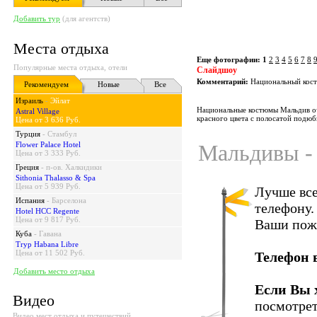
Добавить тур
(для агентств)
Места отдыха
Еще фотографии:
1
2
3
4
5
6
7
8
Популярные места отдыха, отели
Слайдшоу
Комментарий:
Национальный кос
Рекомендуем
Новые
Все
Израиль
-
Эйлат
Национальные костюмы Мальдив оч
Astral Village
красного цвета с полосатой подюб
Цена от 3 636 Руб.
Турция
-
Стамбул
Flower Palace Hotel
Мальдивы - 
Цена от 3 333 Руб.
Греция
-
п-ов. Халкидики
Sithonia Thalasso & Spa
Цена от 5 939 Руб.
Лучше все
Испания
-
Барселона
телефону.
Hotel HCC Regente
Цена от 9 817 Руб.
Ваши пож
Куба
-
Гавана
Tryp Habana Libre
Цена от 11 502 Руб.
Телефон 
Добавить место отдыха
Если Вы 
Видео
посмотрет
Видео мест отдыха и путешествий