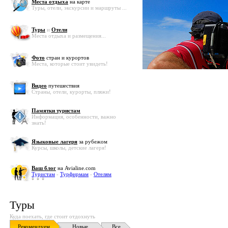
Места отдыха
на карте
Туры, отели, экскурсии и маршруты ...
Туры
и
Отели
Места отдыха и размещения...
Фото
стран и курортов
Места, которые стоит увидеть!
Видео
путешествия
Страны, отели, курорты, пляжи!
Памятки туристам
Информация, особенности, важно
знать!
Языковые лагеря
за рубежом
Курсы, школы, детские лагеря!
Ваш блог
на Avialine.com
Туристам
-
Турфирмам
-
Отелям
Туры
Куда поехать, где стоит отдохнуть
Рекомендуем
Новые
Все