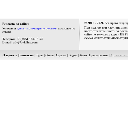
© 2011 - 2026
Все права защищ
Реклама на сайте:
При полном или частичном испо
Условия и
цены на размещение рекламы
смотрите по
несет ответственности за дост
ссылке.
сайте по текущему курсу ЦБ РФ
сумма может отличаться от ука
Телефон
: +7 (495) 974-15-75
E-mail
: adv@avialine.com
О проекте
|
Контакты
|
Туры
|
Отели
|
Страны
|
Видео
|
Фото
|
Пресс-релизы
|
Архив новос