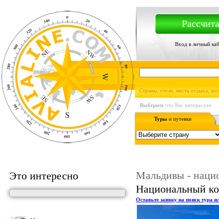
Рассчита
Вход в личный ка
Страны, отели, места отдыха, до
Выберите
что Вас интересует:
Туры
и путевки
Мальдивы - наци
Это интересно
Национальный к
Оставьте заявку на поиск тура и