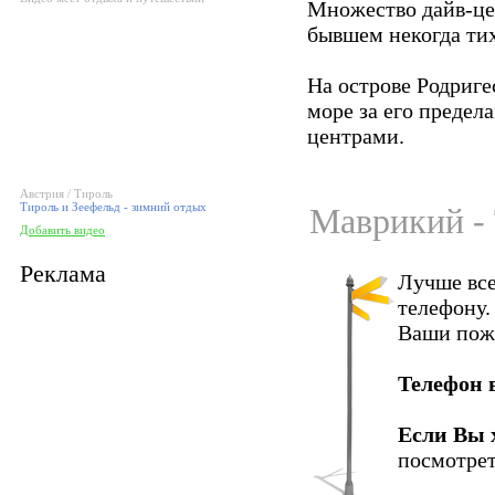
Множество дайв-це
бывшем некогда ти
На острове Родриге
море за его предел
центрами.
Австрия / Тироль
Тироль и Зеефельд - зимний отдых
Маврикий - 
Добавить видео
Реклама
Лучше все
телефону.
Ваши пож
Телефон 
Если Вы 
посмотрет