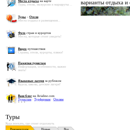
Места отдыха
на карте
варианты отдыха и
Туры, отели, экскурсии и маршруты ...
Туры
и
Отели
Места отдыха и размещения...
Фото
стран и курортов
Места, которые стоит увидеть!
Видео
путешествия
Страны, отели, курорты, пляжи!
Памятки туристам
Информация, особенности, важно
знать!
Языковые лагеря
за рубежом
Курсы, школы, детские лагеря!
Ваш блог
на Avialine.com
Туристам
-
Турфирмам
-
Отелям
Туры
Куда поехать, где стоит отдохнуть
Рекомендуем
Новые
Все