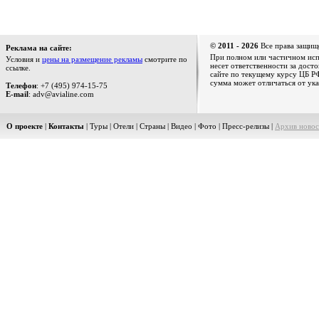
© 2011 - 2026
Все права защищ
Реклама на сайте:
При полном или частичном испо
Условия и
цены на размещение рекламы
смотрите по
несет ответственности за дост
ссылке.
сайте по текущему курсу ЦБ РФ
сумма может отличаться от ука
Телефон
: +7 (495) 974-15-75
E-mail
: adv@avialine.com
О проекте
|
Контакты
|
Туры
|
Отели
|
Страны
|
Видео
|
Фото
|
Пресс-релизы
|
Архив новос