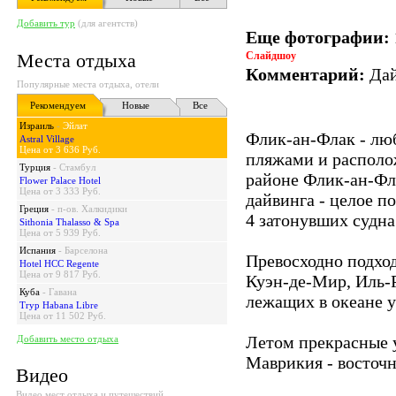
Добавить тур
(для агентств)
Еще фотографии:
Места отдыха
Слайдшоу
Комментарий:
Дай
Популярные места отдыха, отели
Рекомендуем
Новые
Все
Израиль
-
Эйлат
Флик-ан-Флак - лю
Astral Village
Цена от 3 636 Руб.
пляжами и располо
Турция
-
Стамбул
районе Флик-ан-Фла
Flower Palace Hotel
Цена от 3 333 Руб.
дайвинга - целое п
Греция
-
п-ов. Халкидики
4 затонувших судна 
Sithonia Thalasso & Spa
Цена от 5 939 Руб.
Испания
-
Барселона
Превосходно подход
Hotel HCC Regente
Цена от 9 817 Руб.
Куэн-де-Мир, Иль-Р
Куба
-
Гавана
лежащих в океане у
Tryp Habana Libre
Цена от 11 502 Руб.
Летом прекрасные у
Добавить место отдыха
Маврикия - восточн
Видео
Видео мест отдыха и путешествий