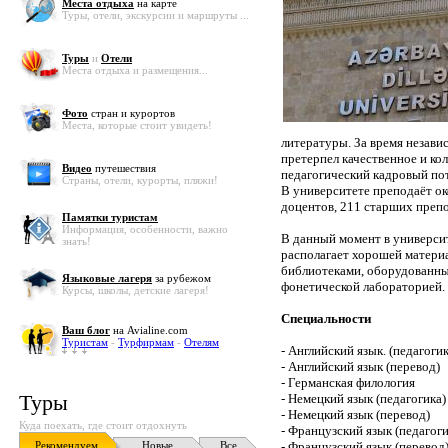
Места отдыха
на карте
Туры, отели, экскурсии и маршруты ...
Туры
и
Отели
Места отдыха и размещения...
Фото
стран и курортов
Места, которые стоит увидеть!
литературы. За время незави
претерпел качественное и ко
Видео
путешествия
педагогический кадровый по
Страны, отели, курорты, пляжи!
В университете преподаёт ок
доцентов, 211 старших препо
Памятки туристам
Информация, особенности, важно
В данный момент в университ
знать!
располагает хорошей материа
библиотеками, оборудованны
Языковые лагеря
за рубежом
фонетической лабораторией.
Курсы, школы, детские лагеря!
Специальности
Ваш блог
на Avialine.com
Туристам
-
Турфирмам
-
Отелям
- Английский язык. (педагогик
- Английский язык (перевод)
- Германская филология
Туры
- Немецкий язык (педагогика)
- Немецкий язык (перевод)
Куда поехать, где стоит отдохнуть
- Французский язык (педагоги
Рекомендуем
Новые
Все
- Французский язык (перевод