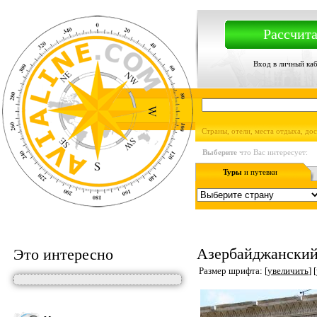
Рассчита
Вход в личный ка
Страны, отели, места отдыха, до
Выберите
что Вас интересует:
Туры
и путевки
Азербайджанский 
Это интересно
Размер шрифта: [
увеличить
] [