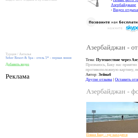
Азербайджане
-
Видео отдыха
Азербайджан - о
Турция / Анталья
Seher Resort & Spa - отель 5* - первая линия
Тема:
Путешествие через Аз
Добавить видео
Признаюсь, Баку нас приятно
противоположную картину, но 
Автор:
Зейнаб
Реклама
Другие отзывы
|
Оставить от
Азербайджан - фо
Пляжи Баку - где находятся