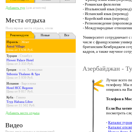
- Романская филология
Добавить тур
(для агентств)
- Итальянский язык (перевод)
- Испанский язык (перевод)
- Корейский язык (перевод)
Места отдыха
- Регионоведение (европовед
- Международные отношени
Популярные места отдыха, отели
Рекомендуем
Новые
Все
Университет сотрудничает с 
числе с французскими универ
Израиль
-
Эйлат
Astral Village
британским Кембриджем сотр
Цена от 3 636 Руб.
кадров, а также научное сот
Турция
-
Стамбул
Flower Palace Hotel
Цена от 3 333 Руб.
Азербайджан - Ту
Греция
-
п-ов. Халкидики
Sithonia Thalasso & Spa
Цена от 5 939 Руб.
Лучше всего по
Испания
-
Барселона
телефону. Мы п
Hotel HCC Regente
опираясь на Ва
Цена от 9 817 Руб.
Куба
-
Гавана
Телефон в Мос
Tryp Habana Libre
Цена от 11 502 Руб.
Если Вы хотит
посмотреть сл
Добавить место отдыха
-
Каталог туро
Видео
-
Каталог отел
Видео мест отдыха и путешествий
-
Новые фото А