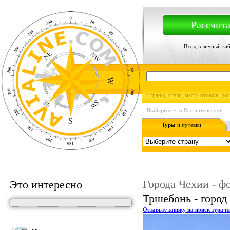
Рассчита
Вход в личный ка
Страны, отели, места отдыха, до
Выберите
что Вас интересует:
Туры
и путевки
Города Чехии - ф
Это интересно
Тршебонь - город
Оставьте заявку на поиск тура и