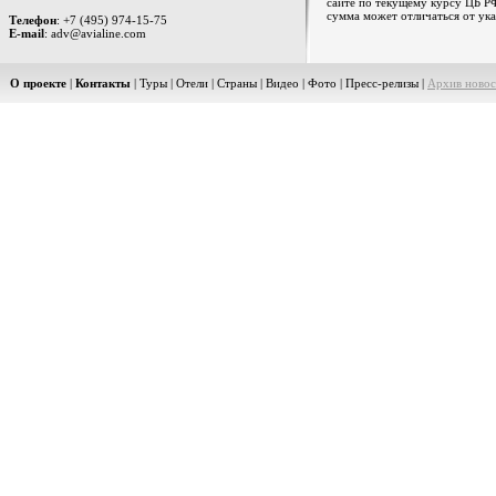
сайте по текущему курсу ЦБ РФ
сумма может отличаться от ука
Телефон
: +7 (495) 974-15-75
E-mail
: adv@avialine.com
О проекте
|
Контакты
|
Туры
|
Отели
|
Страны
|
Видео
|
Фото
|
Пресс-релизы
|
Архив новос