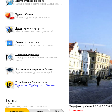
Места отдыха
на карте
Туры, отели, экскурсии и маршруты ...
Туры
и
Отели
Места отдыха и размещения...
Фото
стран и курортов
Места, которые стоит увидеть!
Видео
путешествия
Страны, отели, курорты, пляжи!
Памятки туристам
Информация, особенности, важно
знать!
Языковые лагеря
за рубежом
Курсы, школы, детские лагеря!
Ваш блог
на Avialine.com
Туристам
-
Турфирмам
-
Отелям
Туры
Куда поехать, где стоит отдохнуть
Еще фотографии:
1
2
3
4
5
6
7
8
Слайдшоу
Рекомендуем
Новые
Все