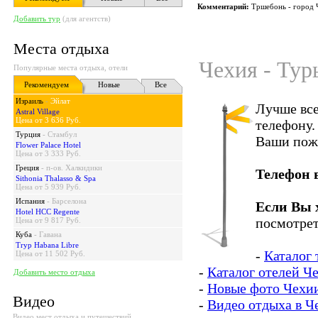
Комментарий:
Тршебонь - город 
Добавить тур
(для агентств)
Места отдыха
Чехия - Тур
Популярные места отдыха, отели
Рекомендуем
Новые
Все
Израиль
-
Эйлат
Лучше все
Astral Village
Цена от 3 636 Руб.
телефону.
Турция
-
Стамбул
Ваши пож
Flower Palace Hotel
Цена от 3 333 Руб.
Греция
-
п-ов. Халкидики
Телефон 
Sithonia Thalasso & Spa
Цена от 5 939 Руб.
Испания
-
Барселона
Если Вы 
Hotel HCC Regente
посмотрет
Цена от 9 817 Руб.
Куба
-
Гавана
Tryp Habana Libre
-
Каталог 
Цена от 11 502 Руб.
-
Каталог отелей Ч
Добавить место отдыха
-
Новые фото Чехи
Видео
-
Видео отдыха в Ч
Видео мест отдыха и путешествий