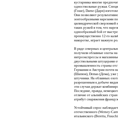
кустарника многие предпочи
одноствольные ружья. Специа
(Гоше), Darne (Дарн) изгото
Они позволяют результативно 
зонтообразными нарезами по 
цилиндрической сверловкой и
таких ружей в том, что наре
однообразный бой от выстрел
преимущественно 12-го калиб
накоротке, играет важную ро
В ряде северных и централь
получили облавные охоты на
нитроэкспрессы и магазинны
двуствольными штуцерами оте
промышленность страны отст
Германии и Австрии почти на
(Шапюи), Demas (Дема), уже 
штучники. На облавных охота
разрешенным к добыче видам
эти случаи держат комбинир
Последние, правда, немецког
отличие от альпийских стра
атрибут снаряжения французс
Устойчивый спрос наблюдает
отечественного (Werney-Carr
итальянского (Beretta, Frauc