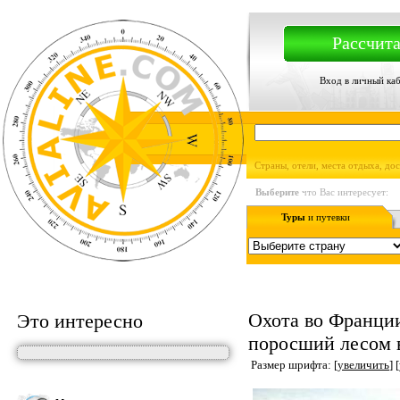
Рассчита
Вход в личный ка
Страны, отели, места отдыха, до
Выберите
что Вас интересует:
Туры
и путевки
Охота во Франци
Это интересно
поросший лесом 
Размер шрифта: [
увеличить
] [