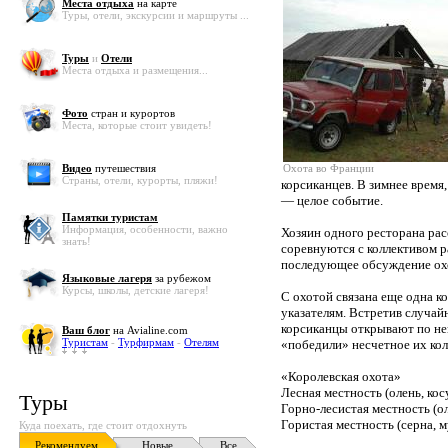
Места отдыха
на карте
Туры, отели, экскурсии и маршруты ...
Туры
и
Отели
Места отдыха и размещения...
Фото
стран и курортов
Места, которые стоит увидеть!
Видео
путешествия
Охота во Франции
Страны, отели, курорты, пляжи!
корсиканцев. В зимнее время,
— целое событие.
Памятки туристам
Информация, особенности, важно
Хозяин одного ресторана рас
знать!
соревнуются с коллективом р
последующее обсуждение охо
Языковые лагеря
за рубежом
Курсы, школы, детские лагеря!
С охотой связана еще одна 
указателям. Встретив случай
корсиканцы открывают по ней
Ваш блог
на Avialine.com
Туристам
-
Турфирмам
-
Отелям
«победили» несчетное их к
«Королевская охота»
Лесная местность (олень, косу
Туры
Горно-лесистая местность (ол
Гористая местность (серна, му
Куда поехать, где стоит отдохнуть
Рекомендуем
Новые
Все