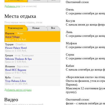
Охотничий сезон
Добавить тур
(для агентств)
Олень
С середины сентября до конц
Места отдыха
Косуля
Популярные места отдыха, отели
С начала июня до конца февр
Рекомендуем
Новые
Все
Лань
Израиль
-
Эйлат
С середины сентября до конц
Astral Village
Цена от 3 636 Руб.
Муфлон
Турция
-
Стамбул
С середины сентября до конц
Flower Palace Hotel
Цена от 3 333 Руб.
Серна
Греция
-
п-ов. Халкидики
С середины сентября до конц
Sithonia Thalasso & Spa
Цена от 5 939 Руб.
Кабан
Испания
-
Барселона
С начала сентября до конца 
Hotel HCC Regente
Цена от 9 817 Руб.
«Королевская охота» на птиц
Куба
-
Гавана
Охота на фазанов, уток и сер
Tryp Habana Libre
Цена от 11 502 Руб.
Парижа).
Максимум 12 охотников (руже
Добавить место отдыха
группу).
Видео
Охотничий сезон:
фазан – с начала октября до к
Видео мест отдыха и путешествий