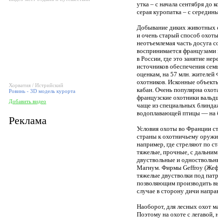
утка – с начала сентября до к
серая куропатка – с середины
Добывание диких животных 
и очень старый способ охот
неотъемлемая часть досуга 
воспринимается французами в
в России, где это занятие не
источников обеспечения сем
оценкам, на 57 млн. жителей
охотников. Исконные объекты 
Хорватия / Истрийский
кабан. Очень популярна охот
Ровинь - 3D модель курорта
французские охотники вальдш
Добавить видео
чаще из специальных блиндаж
водоплавающей птицы — на б
Реклама
Условия охоты во Франции ст
страны к охотничьему оружи
например, где стреляют по 
тяжелые, прочные, с дальним
двуствольные и одноствольн
Магнум. Фирмы Geffroy (Жеф
тяжелые двустволки под пат
позволяющим производить вы
случае в сторону дичи напра
Наоборот, для лесных охот 
Поэтому на охоте с легавой, 