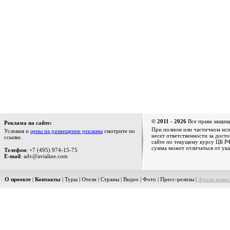
© 2011 - 2026
Все права защищ
Реклама на сайте:
При полном или частичном испо
Условия и
цены на размещение рекламы
смотрите по
несет ответственности за дост
ссылке.
сайте по текущему курсу ЦБ РФ
сумма может отличаться от ука
Телефон
: +7 (495) 974-15-75
E-mail
: adv@avialine.com
О проекте
|
Контакты
|
Туры
|
Отели
|
Страны
|
Видео
|
Фото
|
Пресс-релизы
|
Архив новос