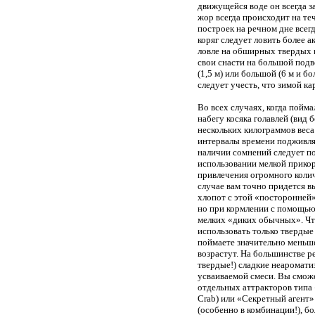
движущейся воде он всегда з
жор всегда происходит на те
построек на речном дне всег
коряг следует ловить более а
ловле на обширных твердых 
свои снасти на большой подв
(1,5 м) или большой (6 м и бо
следует учесть, что зимой ка
Во всех случаях, когда пойм
набегу косяка голавлей (вид
нескольких килограммов веса:
интервалы времени подживля
наличии сомнений следует п
использовании мелкой прикор
привлечения огромного колич
случае вам точно придется вы
хлопот с этой «посторонней»
но при кормлении с помощью 
мелких «диких обычных». Что
использовать только твердые
поймаете значительно меньше
возрастут. На большинстве р
твердые!) сладкие неаромати
усваиваемой смеси. Вы сможе
отдельных аттракторов типа
Crab) или «Секретный агент»
(особенно в комбинации!), 