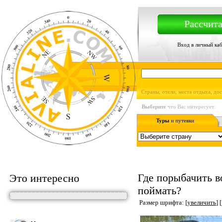
Рассчита
Вход в личный ка
Страны, отели, места отдыха, до
Выберите
что Вас интересует:
Туры
и путевки
Где порыбачить 
Это интересно
поймать?
Размер шрифта: [
увеличить
] [