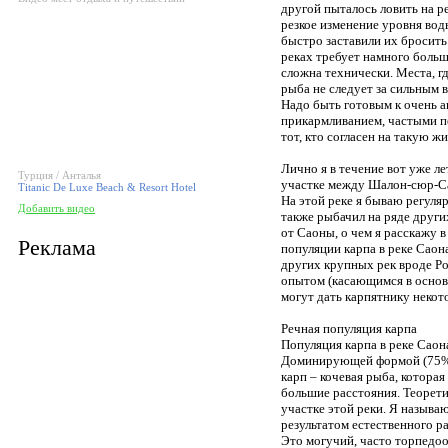
другой пыталось ловить на р
резкое изменение уровня вод
быстро заставили их бросить
реках требует намного больш
сложна технически. Места, г
рыба не следует за сильным в
Надо быть готовым к очень а
прикармливанием, частыми пе
тот, кто согласен на такую ж
Лично я в течение вот уже ле
Турция / Анталья
участке между Шалон-сюр-Са
Titanic De Luxe Beach & Resort Hotel
На этой реке я бываю регуляр
Добавить видео
также рыбачил на ряде други
от Саоны, о чем я расскажу в
Реклама
популяции карпа в реке Саон
других крупных рек вроде Р
опытом (касающимся в основн
могут дать карпятнику некот
Речная популяция карпа
Популяция карпа в реке Саон
Доминирующей формой (75% 
карп – кочевая рыба, котора
большие расстояния. Теорет
участке этой реки. Я называ
результатом естественного р
Это могучий, часто торпедо