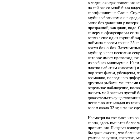
в лодке, ожидая появления ка
на сей раз со мной была виде
карпфишинге на Саоне. Спуст
глубин в большом окне среди 
завис без движения у поверх
прозрачной, как джин, воде.
камеру и сфокусировал ее на 
всплыл еще один крупный кар
поймана с весом свыше 25 кг
время бок-о-бок. Затем мень
глубину, через несколько сек
которое имеет превосходное 
из рыб как минимум на 10 см 
плотно набитым животом!) и н
пор этот фильм, убеждены, чт
возможно, последнюю цифру с
другими рыбами-монстрами в
отдельное наблюдение, поско
назвать мой рассказ пустой 
доказательств существования
несколько лет каждая из таких
весом около 32 кг, и то же с
Несмотря на тот факт, что в
карпа, здесь имеются более 
пропитания. Пищевая конкурр
бы даже сказать, что большие
улитки, ракушки, креветки, 