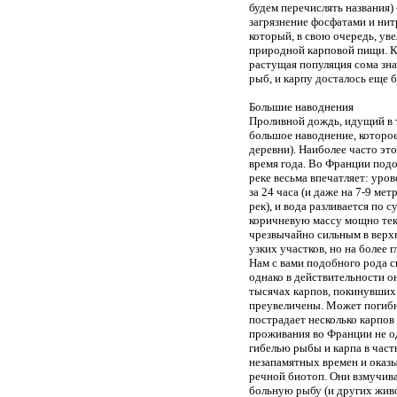
будем перечислять названия) 
загрязнение фосфатами и нит
который, в свою очередь, у
природной карповой пищи. К 
растущая популяция сома зн
рыб, и карпу досталось еще 
Большие наводнения
Проливной дождь, идущий в т
большое наводнение, которое
деревни). Наиболее часто эт
время года. Во Франции подо
реке весьма впечатляет: уро
за 24 часа (и даже на 7-9 ме
рек), и вода разливается по 
коричневую массу мощно тек
чрезвычайно сильным в верхни
узких участков, но на более 
Нам с вами подобного рода с
однако в действительности о
тысячах карпов, покинувших 
преувеличены. Может погибну
пострадает несколько карпов 
проживания во Франции не од
гибелью рыбы и карпа в част
незапамятных времен и оказ
речной биотоп. Они взмучив
больную рыбу (и других живо