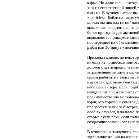
корма. Но даже если некотор
заняты естественной пищей, 
шансов. В лучшем случае вы 
«particles». Бойли на таких
местах вы никогда не поймае
вываживание одного карпа р
более пригодны для активной
выполняется прикармливание 
поочередное их облавливани
рыбы или 30 минут «молчания
Привлекательные, по некотор
никогда не приносили мне осо
должен отдать предпочтение
загрязненным мягким и кисл
смыла рыбачить в таких места
имеются отдельные участки 
небольшое озеро. Если подоб
наводнения в нем скопится о
преимущественно мелководье
коряг, это хороший участок д
прогреется намного быстрее,
особых случаев, я полагаю, 
старые русла реки, если тол
создающие зимой «горячие то
В отношении наилучших пери
здесь такие же, как на озерах