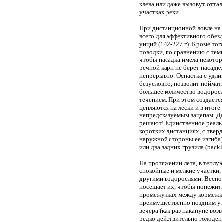
клева или даже вызовут отт
участках реки.
При дистанционной ловле на 
всего для эффективного обез
унций (142-227 г). Кроме тог
поводки, по сравнению с тем
чтобы насадка имела некото
речной карп не берет насадку
непрерывно. Оснастка с удли
безусловно, позволит поймат
большее количество водоросл
течением. При этом создаетс
цепляются на лески и в итоге
непредсказуемым зацепам. Д
решают! Единственное реальн
коротких дистанциях, с тверд
наружной стороны ее изгиба)
или два задних грузила (bac
На протяжении лета, в теплу
спокойные и мелкие участки,
другими водорослями. Весной
посещает их, чтобы понежить
промежутках между кормежкам
преимущественно поздним утр
вечера (как раз накануне воз
редко действительно голоден