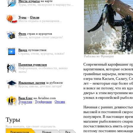
Места отдыха
на карте
Туры, отели, экскурсии и маршруты ...
Туры
и
Отели
Места отдыха и размещения...
Фото
стран и курортов
Места, которые стоит увидеть!
Видео
путешествия
Страны, отели, курорты, пляжи!
Рыбалка во Франции
Современный карпфишинг про
Памятки туристам
Информация, особенности, важно
карпятников, которые освои
знать!
гравийные карьеры, некотор
озера типа Касьен, Салагу, С
Языковые лагеря
за рубежом
лет – некоторые еще более 
Курсы, школы, детские лагеря!
и вовсе не потому, что их в
дверь» к этим внутренним м
уловах в европейской рыболо
Ваш блог
на Avialine.com
Туристам
-
Турфирмам
-
Отелям
Начиная с ранних девяностых
высокой и постоянной скорос
популярен. В настоящее вре
Туры
магазине рыболовного снаря
посчастливилось иметь огром
Куда поехать, где стоит отдохнуть
поэтому постоянно множащиес
Рекомендуем
Новые
Все