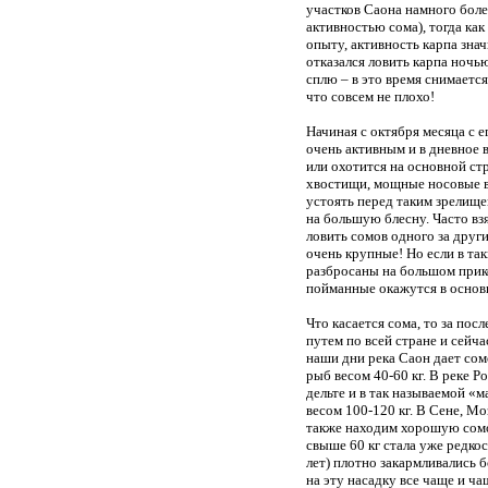
участков Саона намного боле
активностью сома), тогда как
опыту, активность карпа зна
отказался ловить карпа ночь
сплю – в это время снимаетс
что совсем не плохо!
Начиная с октября месяца с 
очень активным и в дневное 
или охотится на основной ст
хвостищи, мощные носовые во
устоять перед таким зрелище
на большую блесну. Часто вз
ловить сомов одного за друг
очень крупные! Но если в та
разбросаны на большом прико
пойманные окажутся в основ
Что касается сома, то за пос
путем по всей стране и сейча
наши дни река Саон дает сомо
рыб весом 40-60 кг. В реке Р
дельте и в так называемой «
весом 100-120 кг. В Сене, Мо
также находим хорошую сомо
свыше 60 кг стала уже редкос
лет) плотно закармливались 
на эту насадку все чаще и ча