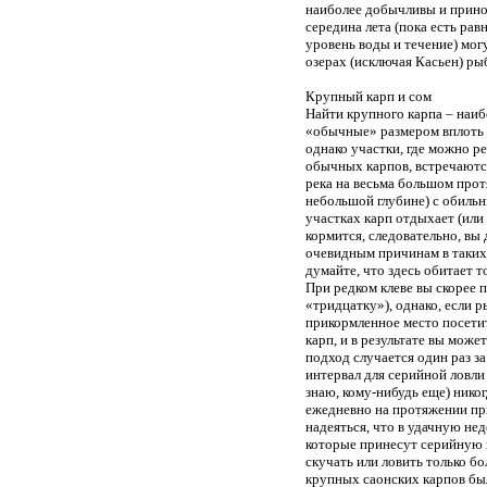
наиболее добычливы и прино
середина лета (пока есть ра
уровень воды и течение) мог
озерах (исключая Касьен) рыб
Крупный карп и сом
Найти крупного карпа – наиб
«обычные» размером вплоть 
однако участки, где можно р
обычных карпов, встречаются 
река на весьма большом прот
небольшой глубине) с обильн
участках карп отдыхает (или 
кормится, следовательно, вы 
очевидным причинам в таких 
думайте, что здесь обитает т
При редком клеве вы скорее 
«тридцатку»), однако, если 
прикормленное место посети
карп, и в результате вы може
подход случается один раз за
интервал для серийной ловли 
знаю, кому-нибудь еще) никог
ежедневно на протяжении пр
надеяться, что в удачную не
которые принесут серийную 
скучать или ловить только б
крупных саонских карпов был