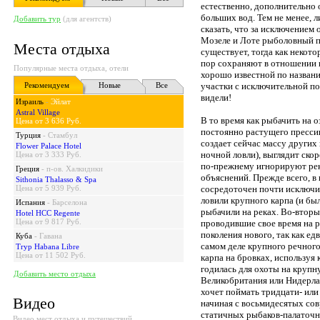
естественно, дополнительно 
больших вод. Тем не менее, 
Добавить тур
(для агентств)
сказать, что за исключением
Мозеле и Лоте рыболовный п
Места отдыха
существует, тогда как некотор
пор сохраняют в отношении 
Популярные места отдыха, отели
хорошо известной по назван
Рекомендуем
Новые
Все
участки с исключительной по
видели!
Израиль
-
Эйлат
Astral Village
В то время как рыбачить на о
Цена от 3 636 Руб.
постоянно растущего прессин
Турция
-
Стамбул
создает сейчас массу других
Flower Palace Hotel
ночной ловли), выглядит ско
Цена от 3 333 Руб.
по-прежнему игнорируют реки
Греция
-
п-ов. Халкидики
объяснений. Прежде всего, 
Sithonia Thalasso & Spa
Цена от 5 939 Руб.
сосредоточен почти исключит
ловили крупного карпа (и бы
Испания
-
Барселона
рыбачили на реках. Во-вторы
Hotel HCC Regente
Цена от 9 817 Руб.
проводившие свое время на 
поколения нового, так как ед
Куба
-
Гавана
самом деле крупного речного
Tryp Habana Libre
Цена от 11 502 Руб.
карпа на бровках, используя к
годилась для охоты на крупну
Добавить место отдыха
Великобритания или Нидерл
хочет поймать тридцати- или
Видео
начиная с восьмидесятых со
статичных рыбаков-палаточни
Видео мест отдыха и путешествий