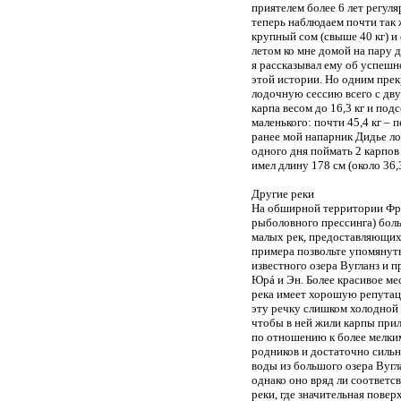
приятелем более 6 лет регул
теперь наблюдаем почти так ж
крупный сом (свыше 40 кг) и
летом ко мне домой на пару 
я рассказывал ему об успешно
этой истории. Но одним прекр
лодочную сессию всего с дву
карпа весом до 16,3 кг и под
маленького: почти 45,4 кг – 
ранее мой напарник Дидье лов
одного дня поймать 2 карпов (
имел длину 178 см (около 36,3
Другие реки
На обширной территории Фра
рыболовного прессинга) боль
малых рек, предоставляющих
примера позвольте упомянут
известного озера Вугланз и 
Юрá и Эн. Более красивое ме
река имеет хорошую репутац
эту речку слишком холодной 
чтобы в ней жили карпы прил
по отношению к более мелким
родников и достаточно сильн
воды из большого озера Вугла
однако оно вряд ли соответс
реки, где значительная пове