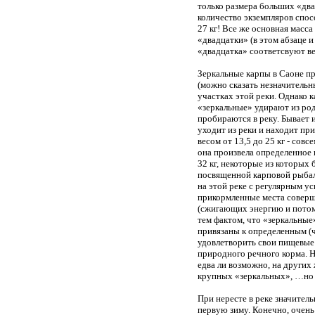
только размера больших «дв
количество экземпляров спос
27 кг! Все же основная масса
«двадцатки» (в этом абзаце 
«двадцатка» соответсвуют ве
Зеркальные карпы в Саоне пр
(можно сказать незначительн
участках этой реки. Однако 
«зеркальные» удирают из род
пробираются в реку. Бывает 
уходит из реки и находит пр
весом от 13,5 до 25 кг - совс
она произвела определенное 
32 кг, некоторые из которых
посвященной карповой рыбалк
на этой реке с регулярным ус
прикормленные места соверш
(сжигающих энергию и потом
тем фактом, что «зеркальные
привязаны к определенным (ч
удовлетворить свои пищевые
природного речного корма. Н
едва ли возможно, на других
крупных «зеркальных», …но т
При нересте в реке значител
первую зиму. Конечно, очень