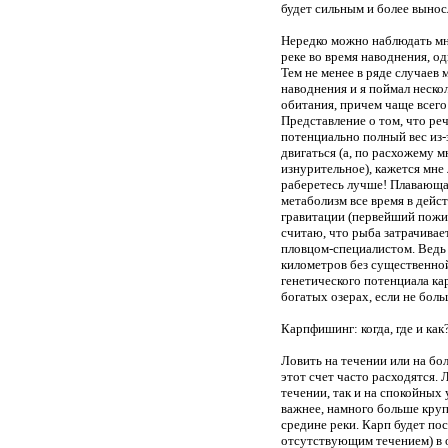
будет сильным и более выно
Нередко можно наблюдать мн
реке во время наводнения, одн
Тем не менее в ряде случаев
наводнения и я поймал неско
обитания, причем чаще всего
Представление о том, что ре
потенциально полный вес из-з
двигаться (а, по расхожему 
изнурительное), кажется мн
раберетесь лучше! Плавающая
метаболизм все время в дейст
гравитации (первейший пожир
считаю, что рыба затрачивае
пловцом-специалистом. Ведь
километров без существенно
генетического потенциала ка
богатых озерах, если не боль
Карпфишинг: когда, где и как
Ловить на течении или на бо
этот счет часто расходятся. 
течении, так и на спокойных 
важнее, намного больше круп
средине реки. Карп будет по
отсутствующим течением) в о