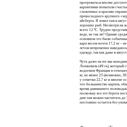
прогреваться вполне достато
карпятники попытали счастья
сложенных и красиво окрашен
превосходного крупного «зер
айсберга. Я ловил там в авгус
хороших рыб. Несмотря на ж
всего 12 ºС. Трудно представ
воде, не так ли? Однако средн
основном это были «обычные
карп весом почти 17,2 кг – н
летом непременно наведаюсь 
одежду, так как даже в авгус
Чуть далее на юг мы находим
Лонжевиль (49 га), который
водоемов Франции в отношен
кг, не менее 25 (возможно, 30
у отметки 22,7 кг и многие 
что большинство карпов, оби
время давнишнего половодья!
поскольку все его берега по
дни там можно насчитать до 
постоянно остается без улова