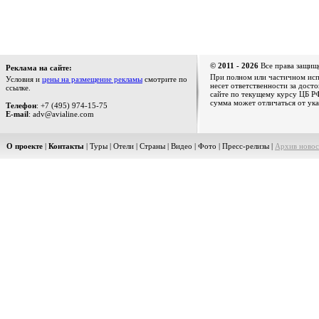
© 2011 - 2026
Все права защищ
Реклама на сайте:
При полном или частичном испо
Условия и
цены на размещение рекламы
смотрите по
несет ответственности за дост
ссылке.
сайте по текущему курсу ЦБ РФ
сумма может отличаться от ука
Телефон
: +7 (495) 974-15-75
E-mail
: adv@avialine.com
О проекте
|
Контакты
|
Туры
|
Отели
|
Страны
|
Видео
|
Фото
|
Пресс-релизы
|
Архив новос