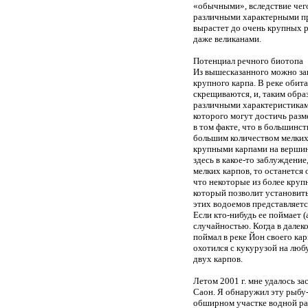
«обычными», вследствие чего
различными характерными пр
вырастет до очень крупных р
даже великанами.
Потенциал речного биотопа
Из вышесказанного можно зак
крупного карпа. В реке оби
скрещиваются, и, таким обра
различными характеристикам
которого могут достичь разм
в том факте, что в большинс
большим количеством мелких 
крупными карпами на вершин
здесь в какое-то заблуждение
мелких карпов, то останется
что некоторые из более круп
который позволит установит
этих водоемов представляет
Если кто-нибудь ее поймает (
случайностью. Когда в далек
поймал в реке Йон своего ка
охотился с кукурузой на люб
двух карпов.
Летом 2001 г. мне удалось за
Саон. Я обнаружил эту рыбу-
обширном участке водной ра