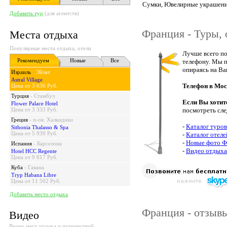
Сумки, Ювелирные украшения
Добавить тур
(для агентств)
Франция - Туры, 
Места отдыха
Популярные места отдыха, отели
Лучше всего по
Рекомендуем
Новые
Все
телефону. Мы п
опираясь на Ва
Израиль
-
Эйлат
Astral Village
Телефон в Мос
Цена от 3 636 Руб.
Турция
-
Стамбул
Если Вы хотит
Flower Palace Hotel
Цена от 3 333 Руб.
посмотреть сл
Греция
-
п-ов. Халкидики
-
Каталог туро
Sithonia Thalasso & Spa
Цена от 5 939 Руб.
-
Каталог отел
-
Новые фото 
Испания
-
Барселона
-
Видео отдыха
Hotel HCC Regente
Цена от 9 817 Руб.
Куба
-
Гавана
Tryp Habana Libre
Цена от 11 502 Руб.
Добавить место отдыха
Франция - отзыв
Видео
Видео мест отдыха и путешествий