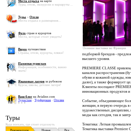
Места отдыха
на карте
Туры, отели, экскурсии и маршруты ...
Туры
и
Отели
Места отдыха и размещения...
Фото
стран и курортов
Места, которые стоит увидеть!
Осенние выставки во Франции
Видео
путешествия
Страны, отели, курорты, пляжи!
подборкой брендов - предло
высшего уровня.
Памятки туристам
Информация, особенности, важно
PREMIERE CLASSE привлекае
знать!
каналов распространения (бу
обуви и кожаной одежды, юве
Языковые лагеря
за рубежом
далее), а также формирует ц
Курсы, школы, детские лагеря!
Клиенты посещают PREMIERE
инновационных продуктов и 
Ваш блог
на Avialine.com
Туристам
-
Турфирмам
-
Отелям
Событие, объединяющее боле
женщин, в первую очередь в 
художественных дисциплин, 
моды как сегодня, так и завтр
Туры
Тематика: Легкая промышлен
Куда поехать, где стоит отдохнуть
Тематика выставки Premiere 
Рекомендуем
Новые
Все