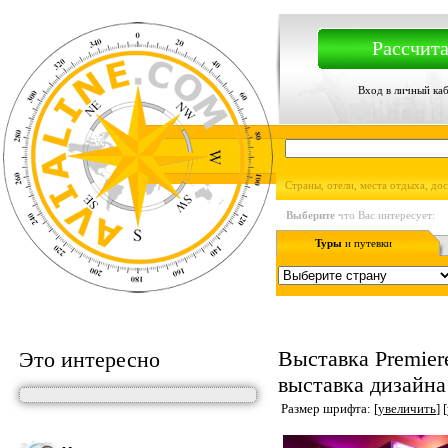
Рассчита
Вход в личный ка
Страны, отели, места отдыха, до
Выберите
что Вас интересует:
Туры
и путевки
Выставка Premier
Это интересно
выставка дизайна
Размер шрифта: [
увеличить
] [