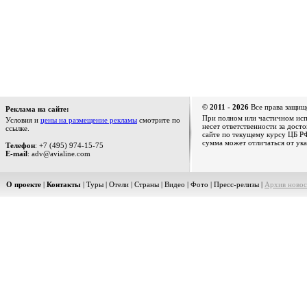
© 2011 - 2026
Все права защищ
Реклама на сайте:
При полном или частичном испо
Условия и
цены на размещение рекламы
смотрите по
несет ответственности за дост
ссылке.
сайте по текущему курсу ЦБ РФ
сумма может отличаться от ука
Телефон
: +7 (495) 974-15-75
E-mail
: adv@avialine.com
О проекте
|
Контакты
|
Туры
|
Отели
|
Страны
|
Видео
|
Фото
|
Пресс-релизы
|
Архив новос