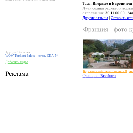
Тема:
Впервые в Европе или 
Лучи солнца раскаляли асфал
отправления.
30.11
00:00 | Ав
Другие отзывы
|
Оставить от
Франция - фото к
Турция / Анталья
WOW Topkapi Palace - отель СПА 5*
Добавить видео
Корсика - небольшой остров Фра
Реклама
Франция - Все фото