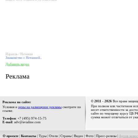
Израиль / Нетания
Знакомство с Нетанией..
Добавить видео
Реклама
© 2011 - 2026
Все права защищ
Реклама на сайте:
При полном или частичном испо
Условия и
цены на размещение рекламы
смотрите по
несет ответственности за дост
ссылке.
сайте по текущему курсу ЦБ РФ
сумма может отличаться от ука
Телефон
: +7 (495) 974-15-75
E-mail
: adv@avialine.com
О проекте
|
Контакты
|
Туры
|
Отели
|
Страны
|
Видео
|
Фото
|
Пресс-релизы
|
Архив новос