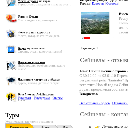
Выбран подраздел
: Курорты и ме
Места отдыха
на карте
Города |
Курорты
|
Острова
|
Туры, отели, экскурсии и маршруты ...
Викт
Туры
и
Отели
Респу
Места отдыха и размещения...
своим
или п
своей
Фото
стран и курортов
Места, которые стоит увидеть!
Видео
путешествия
Страницы:
1
Страны, отели, курорты, пляжи!
Сейшелы - отзывы
Памятки туристам
Информация, особенности, важно
знать!
Тема:
Сейшельские острова 
C 30.12.09 по 03.01.10 Перел
Языковые лагеря
за рубежом
регулярный рейс "Emirates
Курсы, школы, детские лагеря!
встретить Новый год на Сейше
друзья предложили составить
Владислав
Ваш блог
на Avialine.com
Туристам
-
Турфирмам
-
Отелям
Все отзывы - здесь
|
Оставить
Сейшелы - конта
Туры
Куда поехать, где стоит отдохнуть
Лучше всего по
Рекомендуем
Новые
Все