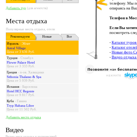
телефону. Мы п
опираясь на Ва
Добавить тур
(для агентств)
Телефон в Мос
Места отдыха
Если Вы хотит
Популярные места отдыха, отели
посмотреть сле
Рекомендуем
Новые
Все
-
Каталог туров
Израиль
-
Эйлат
-
Каталог отеле
Astral Village
Цена от 3 636 Руб.
-
Новые фото С
-
Видео отдыха
Турция
-
Стамбул
Flower Palace Hotel
Цена от 3 333 Руб.
Греция
-
п-ов. Халкидики
Sithonia Thalasso & Spa
Цена от 5 939 Руб.
Испания
-
Барселона
Hotel HCC Regente
Цена от 9 817 Руб.
Куба
-
Гавана
Tryp Habana Libre
Цена от 11 502 Руб.
Добавить место отдыха
Видео
Видео мест отдыха и путешествий