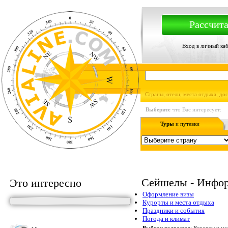
Рассчита
Вход в личный ка
Страны, отели, места отдыха, до
Выберите
что Вас интересует:
Туры
и путевки
Сейшелы - Инфор
Это интересно
Оформление визы
Курорты и места отдыха
Праздники и события
Погода и климат