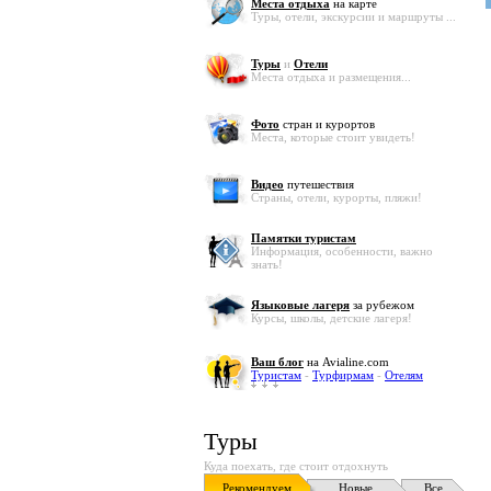
Места отдыха
на карте
Туры, отели, экскурсии и маршруты ...
Туры
и
Отели
Места отдыха и размещения...
Фото
стран и курортов
Места, которые стоит увидеть!
Видео
путешествия
Страны, отели, курорты, пляжи!
Памятки туристам
Информация, особенности, важно
знать!
Языковые лагеря
за рубежом
Курсы, школы, детские лагеря!
Ваш блог
на Avialine.com
Туристам
-
Турфирмам
-
Отелям
Туры
Куда поехать, где стоит отдохнуть
Рекомендуем
Новые
Все