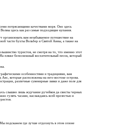
всеми потрясающими качествами моря. Оно здесь
. Волны здесь как раз самые подходящие купания.
ут организовать вам незабываемое путешествие на
ной части бухты Вольбер и Святой Анны, а также на
льшинство туристов, не смотря на то, что именно этот
 На пляже белоснежный восхитительный песок, который
она.
ографическими особенностями и традициями, вам
д Анс, которые расположены на юго-востоке острова.
страции, различные сувенирные лавки и даже поле для
десь слышно лишь журчание ручейков да свисты черных
жно гулять часами, наслаждаясь всей прелестью и
уристов.
 Мы подскажем где лучше отдохнуть в этом сезоне