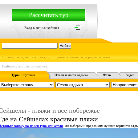
Рассчитать тур
Вход в личный кабинет
Страны, отели, места отдыха, достопримечательности, курорты, отзывы
Выберите
что Вас интересует:
Туры
и путевки
Отели
и места отдыха
Фото
Видео
Сейшелы - пляжи и все побережье
Где на Сейшелах красивые пляжи
Оставьте заявку на поиск тура или отеля
, мы выберем и предложим лучшие варианты отды