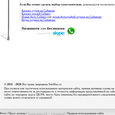
Если Вы хотите сделать выбор самостоятельно
, рекомендуем посмотреть
-
Каталог туров на Сейшелы
-
Каталог отелей Сейшел
-
Новые фото Сейшел
или
архив фотографий отдыха на Сейшелах
-
Видео отдыха на Сейшелах
© 2011 - 2026
Все права защищены SiteMan.ru
При полном или частичном использовании материалов сайта, прямая активная ссылка на 
несет ответственности за достоверность и точность информации представленной на сайт
сайте по текущему курсу ЦБ РФ, могут быть изменены без предварительного уведомления
сумма может отличаться от указанной.
Фото
|
Пресс-релизы
|
Архив новостей
и
публикаций
|
Правила использования сайта