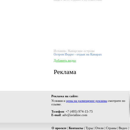
Испания / Канарские острова
Остров Иерро - отдых на Канарах
Добавить видео
Реклама
Реклама на сайте:
Условия и
цены на размещение рекламы
смотрите по
ссылке.
Телефон
: +7 (495) 974-15-75
E-mail
: adv@avialine.com
О проекте
|
Контакты
|
Туры
|
Отели
|
Страны
|
Видео
|