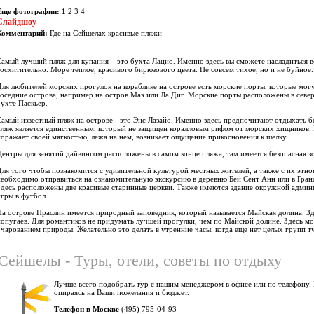
Еще фотографии:
1
2
3
4
Слайдшоу
Комментарий:
Где на Сейшелах красивые пляжи
Самый лучший пляж для купания – это бухта Лацио. Именно здесь вы сможете насладиться 
восхитительно. Море теплое, красивого бирюзового цвета. Не совсем тихое, но и не буйное
Для любителей морских прогулок на кораблике на острове есть морские порты, которые мог
соседние острова, например на остров Маэ или Ла Диг. Морские порты расположены в север
бухте Паскьер.
Самый известный пляж на острове - это Энс Лазайо. Именно здесь предпочитают отдыхать бо
пляж является единственным, который не защищен коралловым рифом от морских хищников.
поражает своей мягкостью, лежа на нем, возникает ощущение прикосновения к шелку.
Центры для занятий дайвингом расположены в самом конце пляжа, там имеется безопасная з
Для того чтобы познакомится с удивительной культурой местных жителей, а также с их этн
необходимо отправиться на ознакомительную экскурсию в деревню Бей Сент Анн или в Гран
Здесь расположены две красивые старинные церкви. Также имеются здание окружной админи
игры в футбол.
На острове Праслин имеется природный заповедник, который называется Майская долина. З
попугаев. Для романтиков не придумать лучшей прогулки, чем по Майской долине. Здесь мо
очарованием природы. Желательно это делать в утренние часы, когда еще нет целых групп т
Сейшелы - Туры, отели, советы по отдыху
Лучше всего подобрать тур с нашим менеджером в офисе или по телефону.
опираясь на Ваши пожелания и бюджет.
Телефон в Москве
(495) 795-04-93