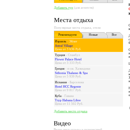
Добавить тур
(для агентств)
Места отдыха
Популярные места отдыха, отели
Рекомендуем
Новые
Все
Израиль
-
Эйлат
Astral Village
Цена от 3 636 Руб.
Турция
-
Стамбул
Flower Palace Hotel
Цена от 3 333 Руб.
Греция
-
п-ов. Халкидики
Sithonia Thalasso & Spa
Цена от 5 939 Руб.
Испания
-
Барселона
Hotel HCC Regente
Цена от 9 817 Руб.
Куба
-
Гавана
Tryp Habana Libre
Цена от 11 502 Руб.
Добавить место отдыха
Видео
Видео мест отдыха и путешествий