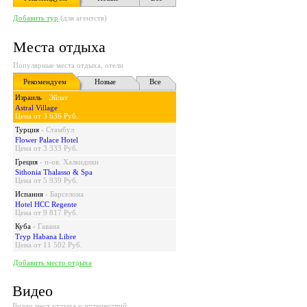
Добавить тур
(для агентств)
Места отдыха
Популярные места отдыха, отели
Рекомендуем
Новые
Все
Израиль
-
Эйлат
Astral Village
Цена от 3 636 Руб.
Турция
-
Стамбул
Flower Palace Hotel
Цена от 3 333 Руб.
Греция
-
п-ов. Халкидики
Sithonia Thalasso & Spa
Цена от 5 939 Руб.
Испания
-
Барселона
Hotel HCC Regente
Цена от 9 817 Руб.
Куба
-
Гавана
Tryp Habana Libre
Цена от 11 502 Руб.
Добавить место отдыха
Видео
Видео мест отдыха и путешествий