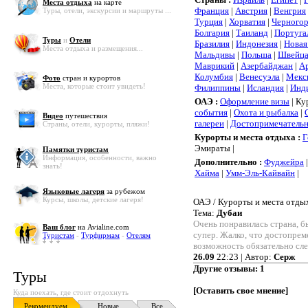
Места отдыха
на карте
Франция
|
Австрия
|
Венгрия
Туры, отели, экскурсии и маршруты ...
Турция
|
Хорватия
|
Черного
Болгария
|
Таиланд
|
Португа
Туры
и
Отели
Бразилия
|
Индонезия
|
Новая
Места отдыха и размещения...
Мальдивы
|
Польша
|
Швейца
Маврикий
|
Азербайджан
|
А
Колумбия
|
Венесуэла
|
Мекс
Фото
стран и курортов
Места, которые стоит увидеть!
Филиппины
|
Исландия
|
Инд
ОАЭ :
Оформление визы
| Ку
события
|
Охота и рыбалка
|
Видео
путешествия
галереи
|
Достопримечатель
Страны, отели, курорты, пляжи!
Курорты и места отдыха :
Г
Эмираты |
Памятки туристам
Информация, особенности, важно
Дополнительно :
Фуджейра
|
знать!
Хайма
|
Умм-Эль-Кайвайн
|
Языковые лагеря
за рубежом
Курсы, школы, детские лагеря!
ОАЭ / Курорты и места отды
Тема:
Дубаи
Очень понравилась страна, б
Ваш блог
на Avialine.com
супер. Жалко, что достопрем
Туристам
-
Турфирмам
-
Отелям
возможность обязательно сле
26.09
22:23 | Автор:
Серж
Другие отзывы:
1
Туры
[
Оставить свое мнение
]
Куда поехать, где стоит отдохнуть
Рекомендуем
Новые
Все