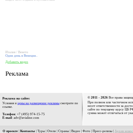
Италия / Венето
Один день в Венеции..
Добавить видео
Реклама
© 2011 - 2026
Все права защищ
Реклама на сайте:
При полном или частичном испо
Условия и
цены на размещение рекламы
смотрите по
несет ответственности за дост
ссылке.
сайте по текущему курсу ЦБ РФ
сумма может отличаться от ука
Телефон
: +7 (495) 974-15-75
E-mail
: adv@avialine.com
О проекте
|
Контакты
|
Туры
|
Отели
|
Страны
|
Видео
|
Фото
|
Пресс-релизы
|
Архив новос