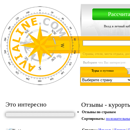
Рассчита
Вход в личный ка
Страны, отели, места отдыха, до
Выберите
что Вас интересует:
Туры
и путевки
Это интересно
Отзывы - курорты,
Отзывы по странам
Сортировать:
положительны
Страны :
Израиль
|
Египет
|