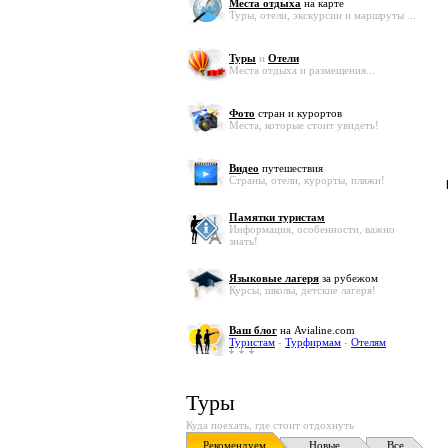
Места отдыха
на карте
Туры, отели, экскурсии и маршруты ...
Туры
и
Отели
Места отдыха и размещения...
Фото
стран и курортов
Места, которые стоит увидеть!
Видео
путешествия
Страны, отели, курорты, пляжи!
Памятки туристам
Информация, особенности, важно
знать!
Языковые лагеря
за рубежом
Курсы, школы, детские лагеря!
Ваш блог
на Avialine.com
Туристам
-
Турфирмам
-
Отелям
Туры
Куда поехать, где стоит отдохнуть
Рекомендуем
Новые
Все