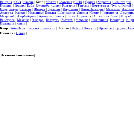
Венгрия
|
ОАЭ
|
Италия
| Кипр |
Мальта
|
Словения
|
США
|
Турция
|
Хорватия
|
Черногория
|
Испания
|
Греция
|
Куба
|
Великобритания
|
Болгария
|
Таиланд
|
Португалия
|
Тунис
|
Китай
|
Нидерланды
|
Бельгия
|
Швеция
|
Бразилия
|
Индонезия
|
Новая Зеландия
|
Малайзия
|
Австрал
Андорра
|
Канада
|
Мальдивы
|
Польша
|
Швейцария
|
Япония
|
Сирия
|
Финляндия
|
Доминик
Маврикий
|
Азербайджан
|
Армения
|
Латвия
|
Литва
|
Норвегия
|
Аргентина
|
Чили
|
Колумби
Венесуэла
|
Мексика
|
Эквадор
|
Беларусь
|
Вьетнам
|
Марокко
|
Филиппины
|
Исландия
|
Инди
Ирландия
|
Кения
|
Кипр :
Айя-Напа
|
Ларнака
|
Лимассол
| Никосия |
Пафос / Писсури
|
Протарас
|
Тродос
|
Пол
Никосия :
Центр
|
[
Оставить свое мнение
]