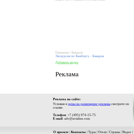
Германия / Бавария
Экскурсия по Бамбергу - Бавария
Добавить видео
Реклама
Реклама на сайте:
Условия и
цены на размещение рекламы
смотрите по
ссылке.
Телефон
: +7 (495) 974-15-75
E-mail
: adv@avialine.com
О проекте
|
Контакты
|
Туры
|
Отели
|
Страны
|
Видео
|