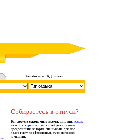
Авиабилеты
|
ЖД билеты
Собираетесь в отпуск?
Вы можете сэкономить время
, заполнив
заявку
на поиск тура или отеля
и выбрать лучшие
предложения, которые специально для Вас
подготовят профессионалы туристической
компании.
рия
|