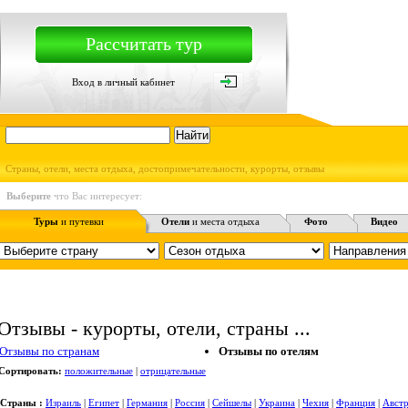
Рассчитать тур
Вход в личный кабинет
Страны, отели, места отдыха, достопримечательности, курорты, отзывы
Выберите
что Вас интересует:
Туры
и путевки
Отели
и места отдыха
Фото
Видео
Отзывы - курорты, отели, страны ...
Отзывы по странам
Отзывы по отелям
Сортировать:
положительные
|
отрицательные
Страны :
Израиль
|
Египет
|
Германия
|
Россия
|
Сейшелы
|
Украина
|
Чехия
|
Франция
|
Авст