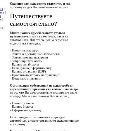
Скажите нам как хотите отдохнуть
и мы
организуем для Вас незабываемый отдых.
ия
|
ана
|
Путешествуете
я
|
я
|
самостоятельно?
ис
|
Много наших друзей самостоятельно
путешествуют
как на самолетах, так и на
автомобилях. Для этого нужна серьезная
подготовка к поездке:
- Наметить маршрут
- Узнать о достопримечательностях
- Запланировать экскурсии
- Забронировать отель
- Купить авиабилеты
- Если нужно, оформить визу
- Купить страховку (ВЗР)
- Просчитать затраты на транспорт
- Подумать о питании
Организация собственной поездки требует
определенного времени уже сейчас
и несмотря
на то, что Вы самостоятельно планируете свою
поездку Мы все же сможем Вам помочь :)
- Оплатить отель
- Купить билеты
- Оформить страховку
Если понадобится, поможем с арендой
автомобиля, а также организуем экскурсионную
программу.