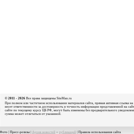
© 2011 - 2026
Все права защищены SiteMan.ru
При полном или частичном использовании материалов сайта, прямая активная ссылка на 
несет ответственности за достоверность и точность информации представленной на сайт
сайте по текущему курсу ЦБ РФ, могут быть изменены без предварительного уведомления
сумма может отличаться от указанной.
Фото
|
Пресс-релизы
|
Архив новостей
и
публикаций
|
Правила использования сайта