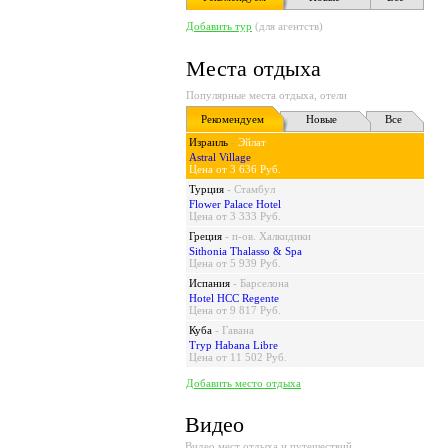
Добавить тур
(для агентств)
Места отдыха
Популярные места отдыха, отели
Рекомендуем
Новые
Все
Израиль
-
Эйлат
Astral Village
Цена от 3 636 Руб.
Турция
-
Стамбул
Flower Palace Hotel
Цена от 3 333 Руб.
Греция
-
п-ов. Халкидики
Sithonia Thalasso & Spa
Цена от 5 939 Руб.
Испания
-
Барселона
Hotel HCC Regente
Цена от 9 817 Руб.
Куба
-
Гавана
Tryp Habana Libre
Цена от 11 502 Руб.
Добавить место отдыха
Видео
Видео мест отдыха и путешествий