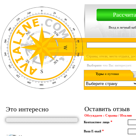
Рассчита
Вход в личный ка
Страны, отели, места отдыха, до
Выберите
что Вас интересует:
Туры
и путевки
Оставить отзыв
Это интересно
Обсуждаем : Страны / Италия
*
Контактное лицо
*
Ваш E-mail