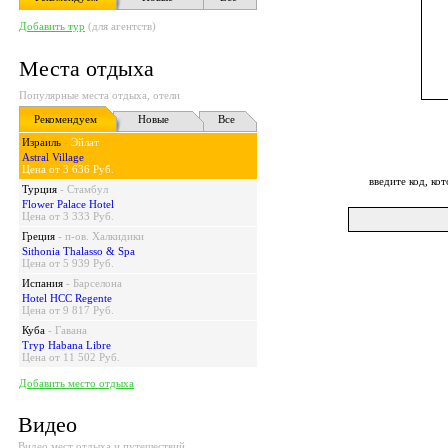
Добавить тур
(для агентств)
Места отдыха
Популярные места отдыха, отели
Рекомендуем
Новые
Все
Израиль
-
Эйлат
Astral Village
Цена от 3 636 Руб.
введите код, к
Турция
-
Стамбул
Flower Palace Hotel
Цена от 3 333 Руб.
Греция
-
п-ов. Халкидики
Sithonia Thalasso & Spa
Цена от 5 939 Руб.
Испания
-
Барселона
Hotel HCC Regente
Цена от 9 817 Руб.
Куба
-
Гавана
Tryp Habana Libre
Цена от 11 502 Руб.
Добавить место отдыха
Видео
Видео мест отдыха и путешествий