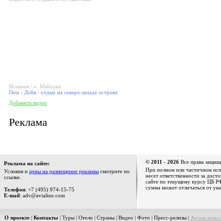
Испания / о. Майорка
Deia - Дейя - отдых на северо-западе острова
Добавить видео
Реклама
© 2011 - 2026
Все права защищ
Реклама на сайте:
При полном или частичном испо
Условия и
цены на размещение рекламы
смотрите по
несет ответственности за дост
ссылке.
сайте по текущему курсу ЦБ РФ
сумма может отличаться от ука
Телефон
: +7 (495) 974-15-75
E-mail
: adv@avialine.com
О проекте
|
Контакты
|
Туры
|
Отели
|
Страны
|
Видео
|
Фото
|
Пресс-релизы
|
Архив новос