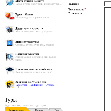
Места отдыха
на карте
Туры, отели, экскурсии и маршруты ...
Телефон
*
Тема отзыва
Ваш отзыв
Туры
и
Отели
Места отдыха и размещения...
Фото
стран и курортов
Места, которые стоит увидеть!
Видео
путешествия
Страны, отели, курорты, пляжи!
Памятки туристам
Информация, особенности, важно
знать!
Языковые лагеря
за рубежом
Курсы, школы, детские лагеря!
Ваш блог
на Avialine.com
Туристам
-
Турфирмам
-
Отелям
Туры
Куда поехать, где стоит отдохнуть
Рекомендуем
Новые
Все