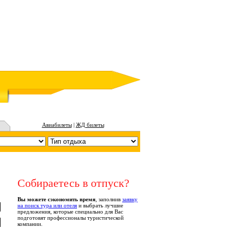
Авиабилеты
|
ЖД билеты
Собираетесь в отпуск?
Вы можете сэкономить время
, заполнив
заявку
на поиск тура или отеля
и выбрать лучшие
предложения, которые специально для Вас
подготовят профессионалы туристической
компании.