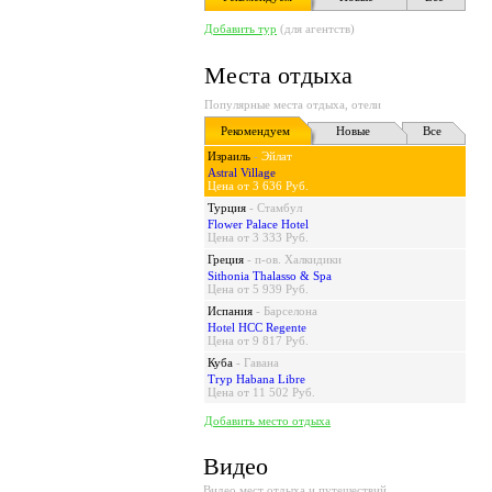
Добавить тур
(для агентств)
Места отдыха
Популярные места отдыха, отели
Рекомендуем
Новые
Все
Израиль
-
Эйлат
Astral Village
Цена от 3 636 Руб.
Турция
-
Стамбул
Flower Palace Hotel
Цена от 3 333 Руб.
Греция
-
п-ов. Халкидики
Sithonia Thalasso & Spa
Цена от 5 939 Руб.
Испания
-
Барселона
Hotel HCC Regente
Цена от 9 817 Руб.
Куба
-
Гавана
Tryp Habana Libre
Цена от 11 502 Руб.
Добавить место отдыха
Видео
Видео мест отдыха и путешествий