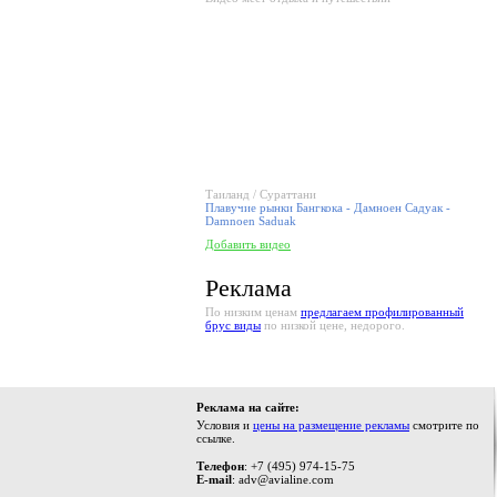
Таиланд / Сураттани
Плавучие рынки Бангкока - Дамноен Садуак -
Damnoen Saduak
Добавить видео
Реклама
По низким ценам
предлагаем профилированный
брус виды
по низкой цене, недорого.
Реклама на сайте:
Условия и
цены на размещение рекламы
смотрите по
ссылке.
Телефон
: +7 (495) 974-15-75
E-mail
: adv@avialine.com