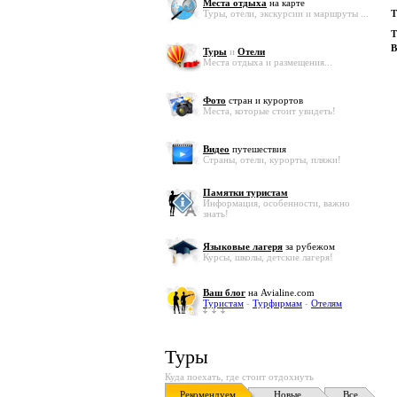
Места отдыха
на карте
Туры, отели, экскурсии и маршруты ...
Т
Т
В
Туры
и
Отели
Места отдыха и размещения...
Фото
стран и курортов
Места, которые стоит увидеть!
Видео
путешествия
Страны, отели, курорты, пляжи!
Памятки туристам
Информация, особенности, важно
знать!
Языковые лагеря
за рубежом
Курсы, школы, детские лагеря!
Ваш блог
на Avialine.com
Туристам
-
Турфирмам
-
Отелям
Туры
Куда поехать, где стоит отдохнуть
Рекомендуем
Новые
Все