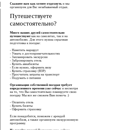
Скажите нам как хотите отдохнуть
и мы
организуем для Вас незабываемый отдых.
Путешествуете
самостоятельно?
Много наших друзей самостоятельно
путешествуют
как на самолетах, так и на
автомобилях. Для этого нужна серьезная
подготовка к поездке:
- Наметить маршрут
- Узнать о достопримечательностях
- Запланировать экскурсии
- Забронировать отель
- Купить авиабилеты
- Если нужно, оформить визу
- Купить страховку (ВЗР)
- Просчитать затраты на транспорт
- Подумать о питании
Организация собственной поездки требует
определенного времени уже сейчас
и несмотря
на то, что Вы самостоятельно планируете свою
поездку Мы все же сможем Вам помочь :)
- Оплатить отель
- Купить билеты
- Оформить страховку
Если понадобится, поможем с арендой
автомобиля, а также организуем экскурсионную
программу.