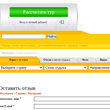
Рассчитать тур
Вход в личный кабинет
Страны, отели, места отдыха, достопримечательности, курорты, отзывы
Выберите
что Вас интересует:
Туры
и путевки
Отели
и места отдыха
Фото
Видео
Оставить отзыв
Обсуждаем : Страны / Австралия
*
онтактное лицо
*
аш E-mail