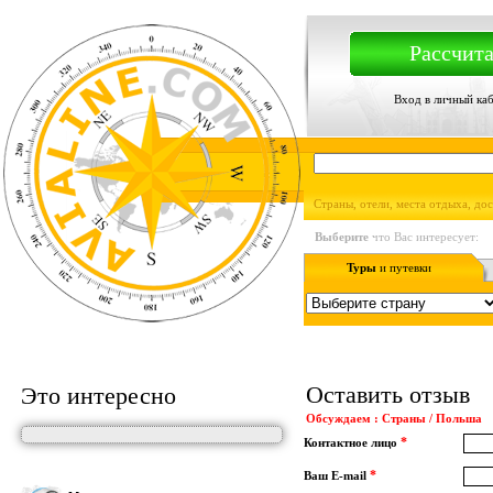
Рассчита
Вход в личный ка
Страны, отели, места отдыха, до
Выберите
что Вас интересует:
Туры
и путевки
Оставить отзыв
Это интересно
Обсуждаем : Страны / Польша
*
Контактное лицо
*
Ваш E-mail