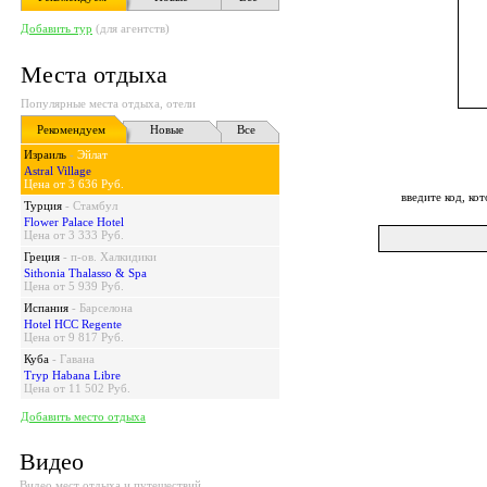
Добавить тур
(для агентств)
Места отдыха
Популярные места отдыха, отели
Рекомендуем
Новые
Все
Израиль
-
Эйлат
Astral Village
Цена от 3 636 Руб.
введите код, к
Турция
-
Стамбул
Flower Palace Hotel
Цена от 3 333 Руб.
Греция
-
п-ов. Халкидики
Sithonia Thalasso & Spa
Цена от 5 939 Руб.
Испания
-
Барселона
Hotel HCC Regente
Цена от 9 817 Руб.
Куба
-
Гавана
Tryp Habana Libre
Цена от 11 502 Руб.
Добавить место отдыха
Видео
Видео мест отдыха и путешествий