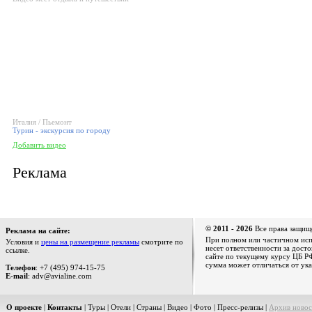
Италия / Пьемонт
Турин - экскурсия по городу
Добавить видео
Реклама
© 2011 - 2026
Все права защищ
Реклама на сайте:
При полном или частичном испо
Условия и
цены на размещение рекламы
смотрите по
несет ответственности за дост
ссылке.
сайте по текущему курсу ЦБ РФ
сумма может отличаться от ука
Телефон
: +7 (495) 974-15-75
E-mail
: adv@avialine.com
О проекте
|
Контакты
|
Туры
|
Отели
|
Страны
|
Видео
|
Фото
|
Пресс-релизы
|
Архив новос