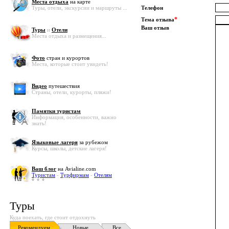
Места отдыха
на карте
Туры, отели, экскурсии и маршруты ...
Телефон
*
Тема отзыва
Ваш отзыв
Туры
и
Отели
Места отдыха и размещения...
Фото
стран и курортов
Места, которые стоит увидеть!
Видео
путешествия
Страны, отели, курорты, пляжи!
Памятки туристам
Информация, особенности, важно
знать!
Языковые лагеря
за рубежом
Курсы, школы, детские лагеря!
Ваш блог
на Avialine.com
Туристам
-
Турфирмам
-
Отелям
Туры
Куда поехать, где стоит отдохнуть
Рекомендуем
Новые
Все