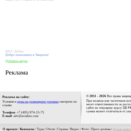
ОАЭ / Дубаи
Добро пожаловать в Эмираты!
Добавить видео
Реклама
© 2011 - 2026
Все права защищ
Реклама на сайте:
При полном или частичном испо
Условия и
цены на размещение рекламы
смотрите по
несет ответственности за дост
ссылке.
сайте по текущему курсу ЦБ РФ
сумма может отличаться от ука
Телефон
: +7 (495) 974-15-75
E-mail
: adv@avialine.com
О проекте
|
Контакты
|
Туры
|
Отели
|
Страны
|
Видео
|
Фото
|
Пресс-релизы
|
Архив новос