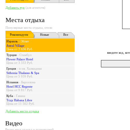
Добавить тур
(для агентств)
Места отдыха
Популярные места отдыха, отели
Рекомендуем
Новые
Все
Израиль
-
Эйлат
Astral Village
Цена от 3 636 Руб.
введите код, к
Турция
-
Стамбул
Flower Palace Hotel
Цена от 3 333 Руб.
Греция
-
п-ов. Халкидики
Sithonia Thalasso & Spa
Цена от 5 939 Руб.
Испания
-
Барселона
Hotel HCC Regente
Цена от 9 817 Руб.
Куба
-
Гавана
Tryp Habana Libre
Цена от 11 502 Руб.
Добавить место отдыха
Видео
Видео мест отдыха и путешествий