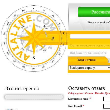
Рассчита
Вход в личный ка
Страны, отели, места отдыха, до
Выберите
что Вас интересует:
Туры
и путевки
Оставить отзыв
Это интересно
Обсуждаем : Отели / Китай / Дал
*
Контактное лицо
*
Ваш E-mail