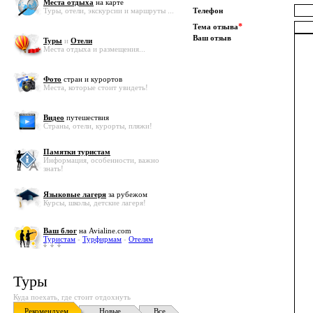
Места отдыха
на карте
Туры, отели, экскурсии и маршруты ...
Телефон
*
Тема отзыва
Ваш отзыв
Туры
и
Отели
Места отдыха и размещения...
Фото
стран и курортов
Места, которые стоит увидеть!
Видео
путешествия
Страны, отели, курорты, пляжи!
Памятки туристам
Информация, особенности, важно
знать!
Языковые лагеря
за рубежом
Курсы, школы, детские лагеря!
Ваш блог
на Avialine.com
Туристам
-
Турфирмам
-
Отелям
Туры
Куда поехать, где стоит отдохнуть
Рекомендуем
Новые
Все