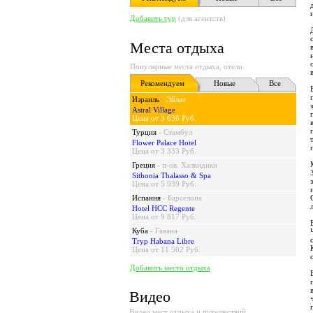
Добавить тур
(для агентств)
Места отдыха
Популярные места отдыха, отели
Рекомендуем
Новые
Все
Израиль
-
Эйлат
Astral Village
Цена от 3 636 Руб.
Турция
-
Стамбул
Flower Palace Hotel
Цена от 3 333 Руб.
Греция
-
п-ов. Халкидики
Sithonia Thalasso & Spa
Цена от 5 939 Руб.
Испания
-
Барселона
Hotel HCC Regente
Цена от 9 817 Руб.
Куба
-
Гавана
Tryp Habana Libre
Цена от 11 502 Руб.
Добавить место отдыха
Видео
Видео мест отдыха и путешествий