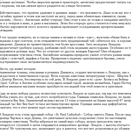
деловых костюмах. Чтобы скоротать время в транспорте, англичане предпочитают читать га
и журналы, так как свежая пресса раздается на улицах бесплатно.
Действительно, что приятно удивляет в здешних людях - это вежливость. Даже если вас кто-
случайно заденет в толпе или наступит на ногу, перед вами обязательно извинятся, сказав
вежливо, «Sorry». Англичане любят очереди. Они стоят в них не только в ожидании автобус
но и у театров и кино, и даже в магазинах. Лезть без очереди здесь считается очень некульт
обычно нарушителя этого золотого правила провожают осуждающими презрительными
взглядами.
В это трудно поверить, но в городе панков и музыки в стиле «хаус», мужчина обязан быть в
пиджаке и при галстуке, если отправляется пить традиционный чай «afternoon tea» в хороше
заведение. Джинсы не приветствуются, тем более кроссовки. Зато молодежь Лондона
предпочитает удобную одежду, разбавляя свой стиль модными аксессуарами. Особенно из т
выделяются деловые леди. Что их отличает от других женщин Европы? Они обладают
потрясающим чувством стиля. Английские женщины прекрасно умеют сочетать разные вещи
туфли с сумочкой, шарфик и блузку. Прикрепив к пиджаку оригинальную брошку, умело
подчеркивают свою экстравагантную индивидуальность.
Места, где живет история
Знаменитые туманы, описанные в романах Диккенса, создают впечатление о Лондоне, как о
загадочном и таинственном городе. Всем хорошо известные литературные герои - Шерлок 
и Доктор Ватсон, бессмертны и по сей день. В Лондоне даже есть «дом» Холмса на Бейкер
Стрит. Сейчас в Англии особенно популярен новый герой, мальчик-волшебник, Гарри Поттер
любом книжном магазине можно приобрести последний том этой повести в оригинале.
Едва ли кому-нибудь удалось полностью осмотреть Лондон за один раз, так как это невозмо
Чтобы узнать его лучше, для этого потребуются годы. Главным символом Лондона, по праву
считается Биг Бен. Знаменитый колокол весом 13 тонн установлен на башне высотой 97 метр
Каждый час Биг Бен бьет точное вестминстерское время. Горящая лампа над циферблатом
означает, что в этот момент идет сессия парламента.
В Лондоне есть очень красивый собор «St. Paul Cathedral»- Собор святого Павла. После сва
принца Чарльза и леди Дианы, это увенчанное куполом сооружение стало по-настоящему
всемирно известным. Чтобы забраться на самый верх собора, нужно преодолеть около
четырехсот ступеней и затем открывается невероятное зрелище. Лондон- с высоты птичьего
полета! Не чувствуешь ног, захватывает дух и кажется, что вот-вот дотронешься до облаков