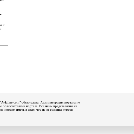
н
ь
а и
,
"Avialine.com" обязательна. Администрация портала не
е пользователями портала. Все цены представлены на
, просим иметь в виду, что из-за разницы курсов