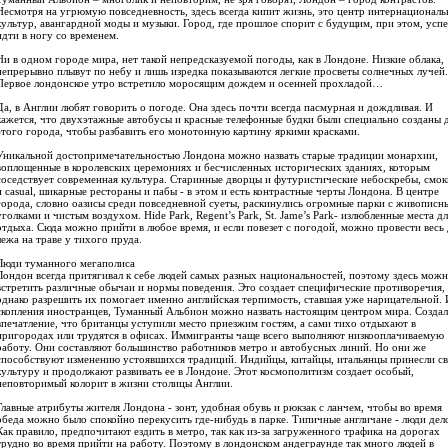
Несмотря на угрюмую повседневность, здесь всегда кипит жизнь, это центр интернационал
культур, авангардной моды и музыки. Город, где прошлое спорит с будущим, при этом, успе
идти в ногу со временем.
Ни в одном городе мира, нет такой непредсказуемой погоды, как в Лондоне. Низкие облака,
непрерывно плывут по небу и лишь изредка показываются легкие просветы солнечных лучей.
Первое лондонское утро встретило моросящим дождем и осенней прохладой…
Да, в Англии любят говорить о погоде. Она здесь почти всегда пасмурная и дождливая. И
кажется, что двухэтажные автобусы и красные телефонные будки были специально созданы 
этого города, чтобы разбавить его монотонную картину яркими красками.
Уникальной достопримечательностью Лондона можно назвать старые традиции монархии,
воплощенные в королевских церемониях и бесчисленных исторических зданиях, которым
соседствует современная культура. Старинные дворцы и футуристические небоскребы, смо
и casual, шикарные рестораны и пабы - в этом и есть контрастные черты Лондона. В центре
города, словно оазисы среди повседневной суеты, раскинулись огромные парки с живопис
уголками и чистым воздухом. Hide Park, Regent’s Park, St. Jame’s Park- излюбленные места д
отдыха. Сюда можно прийти в любое время, и если повезет с погодой, можно провести весь 
лежа на траве у тихого пруда.
Люди туманного мегаполиса
Лондон всегда притягивал к себе людей самых разных национальностей, поэтому здесь мож
встретить различные обычаи и нормы поведения. Это создает специфические противоречия,
однако разрешить их помогает именно английская терпимость, ставшая уже нарицательной. 
скопления иностранцев, Туманный Альбион можно назвать настоящим центром мира. Создал
впечатление, что британцы уступили место приезжим гостям, а сами тихо отдыхают в
пригородах или трудятся в офисах. Иммигранты чаще всего выполняют низкооплачиваемую
работу. Они составляют большинство работников метро и автобусных линий. Но они же
способствуют изменению устоявшихся традиций. Индийцы, китайцы, итальянцы принесли с
культуру и продолжают развивать ее в Лондоне. Этот космополитизм создает особый,
неповторимый колорит в жизни столицы Англии.
Главные атрибуты жителя Лондона - зонт, удобная обувь и рюкзак с ланчем, чтобы во время
обеда можно было спокойно перекусить где-нибудь в парке. Типичные англичане - люди дел
Как правило, предпочитают ездить в метро, так как из-за загруженного трафика на дорогах
трудно во время прийти на работу. Поэтому в лондонском андеграунде так много людей в