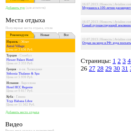
16.07.2013 | Новость | Avialine.co
Добавить тур
(для агентств)
Мурманск к 100-летию расширяет
Места отдыха
16.07.2013 | Новость | Avialine.co
Самый путешествующий землянин 
Популярные места отдыха, отели
Рекомендуем
Новые
Все
12.07.2013 | Новость | Avialine.co
Израиль
-
Эйлат
Отдых на море в РФ: куда поехать
Astral Village
Цена от 3 636 Руб.
Турция
-
Стамбул
Страницы:
1
2
3
4
Flower Palace Hotel
Цена от 3 333 Руб.
26
27
28
29
30
31
Греция
-
п-ов. Халкидики
Sithonia Thalasso & Spa
Цена от 5 939 Руб.
Испания
-
Барселона
Hotel HCC Regente
Цена от 9 817 Руб.
Куба
-
Гавана
Tryp Habana Libre
Цена от 11 502 Руб.
Добавить место отдыха
Видео
Видео мест отдыха и путешествий