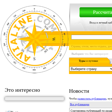
Рассчита
Вход в личный ка
Страны, отели, места отдыха, до
Выберите
что Вас интересует:
Туры
и путевки
Это интересно
Новости
Чтобы
разместить публикацию
, н
Все публикации