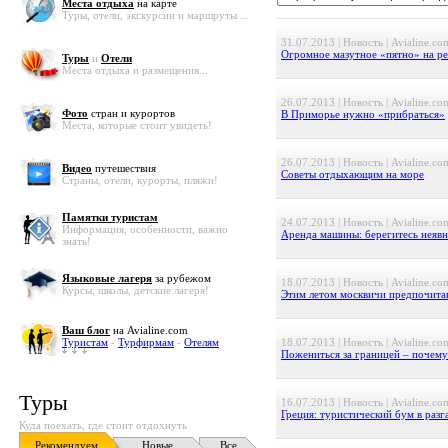
Места отдыха
на карте
Туры, отели, экскурсии и маршруты ...
31.07.2013 | Новость | Avialine.co
Огромное мазутное «пятно» на р
Туры
и
Отели
Места отдыха и размещения...
26.07.2013 | Новость | Avialine.co
Фото
стран и курортов
В Приморье нужно «прибраться»
Места, которые стоит увидеть!
26.07.2013 | Новость | Avialine.co
Видео
путешествия
Советы отдыхающим на море
Страны, отели, курорты, пляжи!
Памятки туристам
24.07.2013 | Новость | Avialine.co
Информация, особенности, важно
Аренда машины: берегитесь неявн
знать!
Языковые лагеря
за рубежом
18.07.2013 | Новость | Avialine.co
Курсы, школы, детские лагеря!
Этим летом москвичи предпочита
Ваш блог
на Avialine.com
Туристам
-
Турфирмам
-
Отелям
18.07.2013 | Новость | Avialine.co
Пожениться за границей – почему
Туры
16.07.2013 | Новость | Avialine.co
Греция: туристический бум в разг
Куда поехать, где стоит отдохнуть
Рекомендуем
Новые
Все