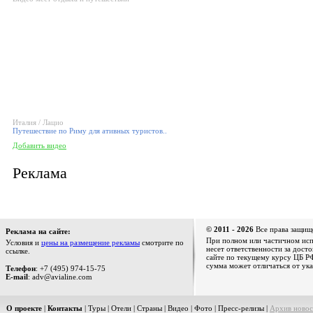
Италия / Лацио
Путешествие по Риму для ативных туристов..
Добавить видео
Реклама
© 2011 - 2026
Все права защищ
Реклама на сайте:
При полном или частичном испо
Условия и
цены на размещение рекламы
смотрите по
несет ответственности за дост
ссылке.
сайте по текущему курсу ЦБ РФ
сумма может отличаться от ука
Телефон
: +7 (495) 974-15-75
E-mail
: adv@avialine.com
О проекте
|
Контакты
|
Туры
|
Отели
|
Страны
|
Видео
|
Фото
|
Пресс-релизы
|
Архив новос