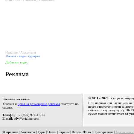
Испания / Андалусия
Малага - видео курорта
Добавить видео
Реклама
© 2011 - 2026
Все права защищ
Реклама на сайте:
При полном или частичном испо
Условия и
цены на размещение рекламы
смотрите по
несет ответственности за дост
ссылке.
сайте по текущему курсу ЦБ РФ
сумма может отличаться от ука
Телефон
: +7 (495) 974-15-75
E-mail
: adv@avialine.com
О проекте
|
Контакты
|
Туры
|
Отели
|
Страны
|
Видео
|
Фото
|
Пресс-релизы
|
Архив новос