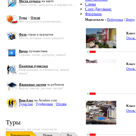
Места отдыха
на карте
Слима
Туры, отели, экскурсии и маршруты ...
Сэнт-Джулианс
Флориана
Туры
и
Отели
Марсаскала :
Побережье
|
Центр
Места отдыха и размещения...
Класс 
Фото
стран и курортов
Места, которые стоит увидеть!
Отель 
Видео
путешествия
Страны, отели, курорты, пляжи!
Класс 
Памятки туристам
Отель 
Информация, особенности, важно
знать!
Языковые лагеря
за рубежом
Курсы, школы, детские лагеря!
Ваш блог
на Avialine.com
Туристам
-
Турфирмам
-
Отелям
Класс 
Отель 
Туры
Куда поехать, где стоит отдохнуть
Рекомендуем
Новые
Все