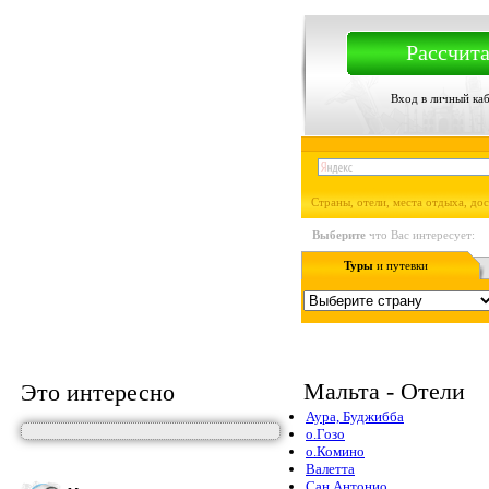
Рассчита
Вход в личный ка
Страны, отели, места отдыха, до
Выберите
что Вас интересует:
Туры
и путевки
Мальта - Отели
Это интересно
Аура, Буджибба
о.Гозо
о.Комино
Валетта
Сан Антонио