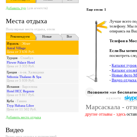
Добавить тур
(для агентств)
Еще отели
:
1
Места отдыха
Лучше всего по
телефону. Мы п
Популярные места отдыха, отели
опираясь на Ва
Рекомендуем
Новые
Все
Телефон в Мос
Израиль
-
Эйлат
Astral Village
Если Вы хотит
Цена от 3 636 Руб.
посмотреть сле
Турция
-
Стамбул
Flower Palace Hotel
-
Каталог туров
Цена от 3 333 Руб.
-
Каталог отеле
Греция
-
п-ов. Халкидики
-
Новые фото М
Sithonia Thalasso & Spa
-
Видео отдыха
Цена от 5 939 Руб.
Испания
-
Барселона
Hotel HCC Regente
Цена от 9 817 Руб.
Куба
-
Гавана
Марсаскала - отз
Tryp Habana Libre
Цена от 11 502 Руб.
другие отзывы - здесь
остав
Добавить место отдыха
Видео
Видео мест отдыха и путешествий