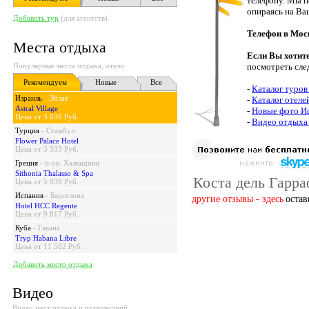
телефону. Мы п
опираясь на Ва
Добавить тур
(для агентств)
Телефон в Мос
Места отдыха
Если Вы хотит
Популярные места отдыха, отели
посмотреть сле
Рекомендуем
Новые
Все
-
Каталог туров
Израиль
-
Эйлат
-
Каталог отеле
Astral Village
-
Новые фото И
Цена от 3 636 Руб.
-
Видео отдыха
Турция
-
Стамбул
Flower Palace Hotel
Цена от 3 333 Руб.
Греция
-
п-ов. Халкидики
Sithonia Thalasso & Spa
Коста дель Гарра
Цена от 5 939 Руб.
Испания
-
Барселона
другие отзывы - здесь
остав
Hotel HCC Regente
Цена от 9 817 Руб.
Куба
-
Гавана
Tryp Habana Libre
Цена от 11 502 Руб.
Добавить место отдыха
Видео
Видео мест отдыха и путешествий