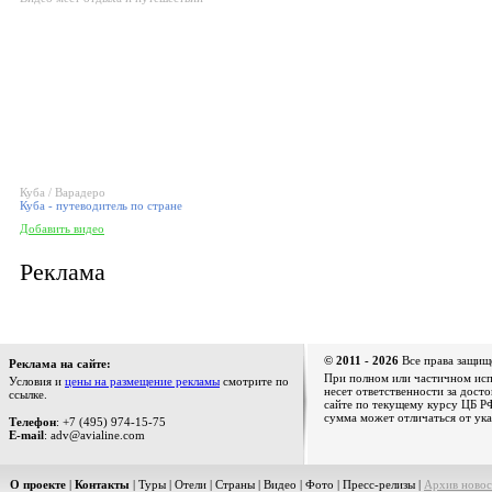
Куба / Варадеро
Куба - путеводитель по стране
Добавить видео
Реклама
© 2011 - 2026
Все права защищ
Реклама на сайте:
При полном или частичном испо
Условия и
цены на размещение рекламы
смотрите по
несет ответственности за дост
ссылке.
сайте по текущему курсу ЦБ РФ
сумма может отличаться от ука
Телефон
: +7 (495) 974-15-75
E-mail
: adv@avialine.com
О проекте
|
Контакты
|
Туры
|
Отели
|
Страны
|
Видео
|
Фото
|
Пресс-релизы
|
Архив новос