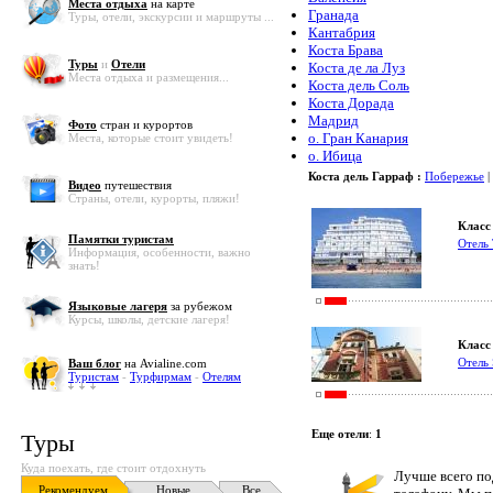
Места отдыха
на карте
Гранада
Туры, отели, экскурсии и маршруты ...
Кантабрия
Коста Брава
Туры
и
Отели
Коста де ла Луз
Места отдыха и размещения...
Коста дель Соль
Коста Дорада
Мадрид
Фото
стран и курортов
о. Гран Канария
Места, которые стоит увидеть!
о. Ибица
Коста дель Гарраф :
Побережье
|
Видео
путешествия
Страны, отели, курорты, пляжи!
Класс 
Памятки туристам
Отель 
Информация, особенности, важно
знать!
Языковые лагеря
за рубежом
Курсы, школы, детские лагеря!
Класс 
Отель 
Ваш блог
на Avialine.com
Туристам
-
Турфирмам
-
Отелям
Еще отели
:
1
Туры
Куда поехать, где стоит отдохнуть
Лучше всего по
Рекомендуем
Новые
Все