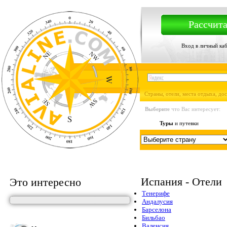
Рассчита
Вход в личный ка
Страны, отели, места отдыха, до
Выберите
что Вас интересует:
Туры
и путевки
Испания - Отели
Это интересно
Тенерифе
Андалусия
Барселона
Бильбао
Валенсия