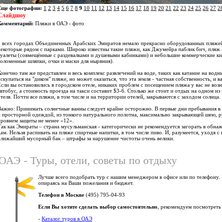
Еще фотографии:
1
2
3
4
5
6
7
8
9
10
11
12
13
14
15
16
17
18
19
20
21
22
23
24
25
26
27
2
Слайдшоу
Комментарий:
Пляжи в ОАЭ - фото
о всех городах Объединенных Арабских Эмиратов немало прекрасно оборудованных пляжей п
некоторые рядом с парками. Широко известны такие пляжи, как Джумейра паблик бич, пляж
туалеты (совмещённые с раздевалками и душевыми кабинками) и небольшие коммерческие ки
соломенные шляпки, очки и маски для ныряния).
Конечно там же представлен и весь комплекс развлечений на воде, таких как катание на во
скупаться на "диком" пляже, но может оказаться, что эта земля - частная собственность, и в
Если вы остановились в городском отеле, никаких проблем с посещением пляжа у вас не возн
автобус, а стоимость проезда на такси составит $3-6. Столько же стоит и отдых на одном и
отеля. Почти все пляжи, в том числе и на территории отелей, закрываются с заходом солнца.
Важно: Принимать солнечные ванны следует крайне осторожно. В первые дни пребывания в
и просторной одеждой, из тонкого натурального полотна, максимально закрывающей шею, ру
уровнем защиты не менее «12».
Так как Эмираты – страна мусульманская - категорически не рекомендуется загорать в обнаж
дам. Нельзя распивать на пляже спиртные напитки, в том числе пиво. И, разумеется, уходя с
ближайший мусорный бак – штрафы за нарушение чистоты очень велики.
ОАЭ - Туры, отели, советы по отдыху
Лучше всего подобрать тур с нашим менеджером в офисе или по телефону.
опираясь на Ваши пожелания и бюджет.
Телефон в Москве
(495) 795-04-93
Если Вы хотите сделать выбор самостоятельно
, рекомендуем посмотреть
-
Каталог туров в ОАЭ