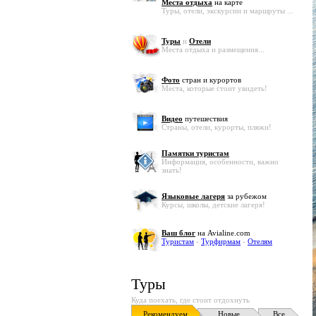
Места отдыха
на карте
Туры, отели, экскурсии и маршруты ...
Туры
и
Отели
Места отдыха и размещения...
Фото
стран и курортов
Места, которые стоит увидеть!
Видео
путешествия
Страны, отели, курорты, пляжи!
Памятки туристам
Информация, особенности, важно
знать!
Языковые лагеря
за рубежом
Курсы, школы, детские лагеря!
Ваш блог
на Avialine.com
Туристам
-
Турфирмам
-
Отелям
Туры
Куда поехать, где стоит отдохнуть
Рекомендуем
Новые
Все