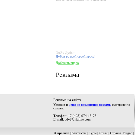
ОАЭ / Дубаи
Дубаи во всей своей красе!
Добавить видео
Реклама
Реклама на сайте:
Условия и
цены на размещение рекламы
смотрите по
ссылке.
Телефон
: +7 (495) 974-15-75
E-mail
: adv@avialine.com
О проекте
|
Контакты
|
Туры
|
Отели
|
Страны
|
Видео
|