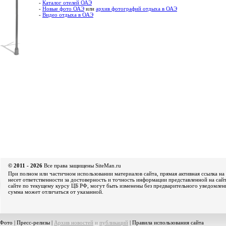
-
Каталог отелей ОАЭ
-
Новые фото ОАЭ
или
архив фотографий отдыха в ОАЭ
-
Видео отдыха в ОАЭ
© 2011 - 2026
Все права защищены SiteMan.ru
При полном или частичном использовании материалов сайта, прямая активная ссылка на 
несет ответственности за достоверность и точность информации представленной на сайт
сайте по текущему курсу ЦБ РФ, могут быть изменены без предварительного уведомления
сумма может отличаться от указанной.
Фото
|
Пресс-релизы
|
Архив новостей
и
публикаций
|
Правила использования сайта