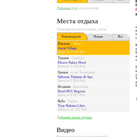
Добавить тур
(для агентств)
Места отдыха
Популярные места отдыха, отели
Рекомендуем
Новые
Все
Израиль
-
Эйлат
Astral Village
и
Цена от 3 636 Руб.
Турция
-
Стамбул
Flower Palace Hotel
Цена от 3 333 Руб.
Греция
-
п-ов. Халкидики
Sithonia Thalasso & Spa
Цена от 5 939 Руб.
Испания
-
Барселона
Hotel HCC Regente
Цена от 9 817 Руб.
Куба
-
Гавана
Tryp Habana Libre
Цена от 11 502 Руб.
Добавить место отдыха
Видео
Видео мест отдыха и путешествий