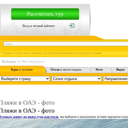
Рассчитать тур
Вход в личный кабинет
Страны, отели, места отдыха, достопримечательности, курорты, отзывы
Выберите
что Вас интересует:
Туры
и путевки
Отели
и места отдыха
Фото
Видео
Пляжи в ОАЭ - фото
Пляжи в ОАЭ - фото
Оставьте заявку на поиск тура или отеля
, мы выберем и предложим лучшие варианты отды