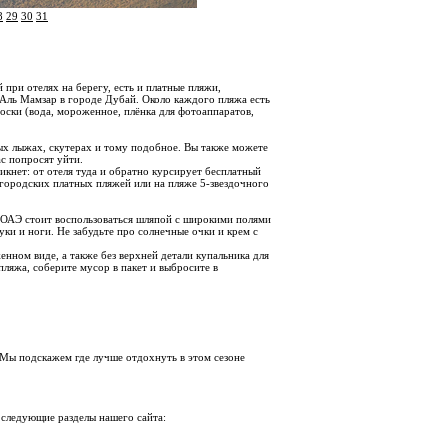
8
29
30
31
ри отелях на берегу, есть и платные пляжи,
 Аль Мамзар в городе Дубай. Около каждого пляжа есть
оски (вода, мороженное, плёнка для фотоаппаратов,
дных лыжах, скутерах и тому подобное. Вы также можете
ас попросят уйти.
икнет: от отеля туда и обратно курсирует бесплатный
з городских платных пляжей или на пляже 5-звездочного
 ОАЭ стоит воспользоваться шляпой с широкими полями
ки и ноги. Не забудьте про солнечные очки и крем с
енном виде, а также без верхней детали купальника для
 пляжа, соберите мусор в пакет и выбросите в
 Мы подскажем где лучше отдохнуть в этом сезоне
 следующие разделы нашего сайта: