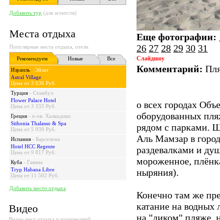
Добавить тур
(для агентств)
Места отдыха
Еще фотографии:
26
27
28
29
30
31
Популярные места отдыха, отели
Слайдшоу
Рекомендуем
Новые
Все
Комментарий:
Пля
Израиль
-
Эйлат
Astral Village
Цена от 3 636 Руб.
Турция
-
Стамбул
Flower Palace Hotel
о всех городах Об
Цена от 3 333 Руб.
оборудованных пляж
Греция
-
п-ов. Халкидики
Sithonia Thalasso & Spa
рядом с парками. 
Цена от 5 939 Руб.
Аль Мамзар в город
Испания
-
Барселона
Hotel HCC Regente
раздевалками и ду
Цена от 9 817 Руб.
мороженное, плёнка
Куба
-
Гавана
Tryp Habana Libre
ныряния).
Цена от 11 502 Руб.
Добавить место отдыха
Конечно там же пре
катание на водных 
Видео
на "диком" пляже, н
Видео мест отдыха и путешествий