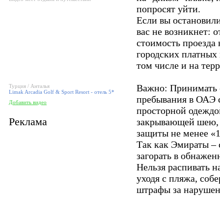
попросят уйти.
Если вы остановили
вас не возникнет: о
стоимость проезда 
городских платных 
том числе и на тер
Важно: Принимать 
Турция / Анталья
Limak Arcadia Golf & Sport Resort - отель 5*
пребывания в ОАЭ 
Добавить видео
просторной одеждой
Реклама
закрывающей шею, р
защиты не менее «1
Так как Эмираты – 
загорать в обнажен
Нельзя распивать н
уходя с пляжа, соб
штрафы за нарушен