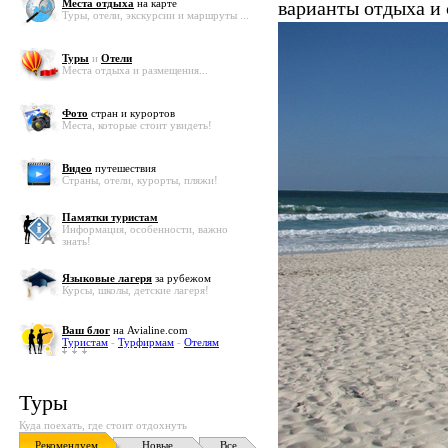
Места отдыха
на карте
варианты отдыха и
Туры, отели, экскурсии и маршруты ...
Туры
и
Отели
Места отдыха и размещения...
Фото
стран и курортов
Места, которые стоит увидеть!
Видео
путешествия
Страны, отели, курорты, пляжи!
Памятки туристам
Информация, особенности, важно
знать!
Языковые лагеря
за рубежом
Курсы, школы, детские лагеря!
Ваш блог
на Avialine.com
Туристам
-
Турфирмам
-
Отелям
Туры
Куда поехать, где стоит отдохнуть
Рекомендуем
Новые
Все