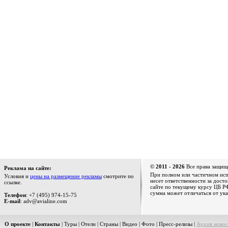
© 2011 - 2026
Все права защищ
Реклама на сайте:
При полном или частичном испо
Условия и
цены на размещение рекламы
смотрите по
несет ответственности за дост
ссылке.
сайте по текущему курсу ЦБ РФ
сумма может отличаться от ука
Телефон
: +7 (495) 974-15-75
E-mail
: adv@avialine.com
О проекте
|
Контакты
|
Туры
|
Отели
|
Страны
|
Видео
|
Фото
|
Пресс-релизы
|
Архив новос