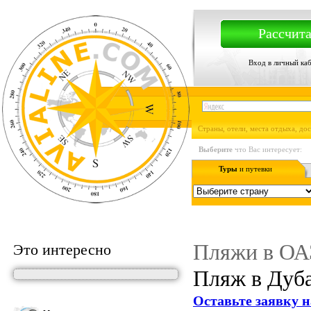
Рассчита
Вход в личный ка
Страны, отели, места отдыха, до
Выберите
что Вас интересует:
Туры
и путевки
Пляжи в ОА
Это интересно
Пляж в Дуба
Оставьте заявку н