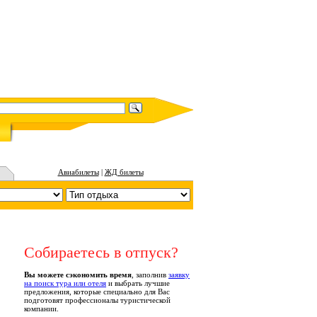
Авиабилеты
|
ЖД билеты
Собираетесь в отпуск?
Вы можете сэкономить время
, заполнив
заявку
на поиск тура или отеля
и выбрать лучшие
предложения, которые специально для Вас
подготовят профессионалы туристической
компании.