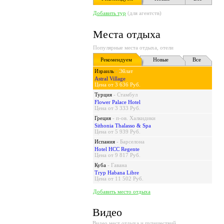
Добавить тур
(для агентств)
Места отдыха
Популярные места отдыха, отели
Рекомендуем
Новые
Все
Израиль
-
Эйлат
Astral Village
Цена от 3 636 Руб.
Турция
-
Стамбул
Flower Palace Hotel
Цена от 3 333 Руб.
Греция
-
п-ов. Халкидики
Sithonia Thalasso & Spa
Цена от 5 939 Руб.
Испания
-
Барселона
Hotel HCC Regente
Цена от 9 817 Руб.
Куба
-
Гавана
Tryp Habana Libre
Цена от 11 502 Руб.
Добавить место отдыха
Видео
Видео мест отдыха и путешествий