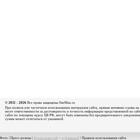
© 2011 - 2026
Все права защищены SiteMan.ru
При полном или частичном использовании материалов сайта, прямая активная ссылка на 
несет ответственности за достоверность и точность информации представленной на сайт
сайте по текущему курсу ЦБ РФ, могут быть изменены без предварительного уведомления
сумма может отличаться от указанной.
Фото
|
Пресс-релизы
|
Архив новостей
и
публикаций
|
Правила использования сайта