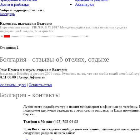
Охота и рыбалка
Аквапарки
Выбран подраздел
: Выставки
Календарь
|
Календарь выставок в Болгарии
Перечень выставок
PRINTCOM 2007
Международная выставка печатных средств
информации Пловдив, Болгария 05.
Страницы:
1
Болгария - отзывы об отелях, отдыхе
Тема:
Плюсы и минусы отдыха в Болгарии
Отдыхали в Несебре в августе 2006 года. Купились на то, что это якобы тихий семейный кур
30.11
00:00 | Автор:
Афиноген
се отзывы - здесь
|
Оставить отзыв
Болгария - контакты
Лучше всего подобрать тур с нашим менеджером в офисе или по телефону.
подскажем где лучше отдохнуть в этом сезоне опираясь на Ваши пожелания
бюджет.
Телефон в Москве
(495) 795-04-93
Если Вы хотите сделать выбор самостоятельно
, рекомендуем посмотреть
следующие разделы нашего сайта: