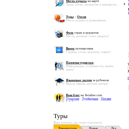
Места отдыха
на карте
Туры, отели, экскурсии и маршруты ...
Туры
и
Отели
Места отдыха и размещения...
Фото
стран и курортов
Места, которые стоит увидеть!
Видео
путешествия
Страны, отели, курорты, пляжи!
Памятки туристам
Информация, особенности, важно
знать!
В
Языковые лагеря
за рубежом
Курсы, школы, детские лагеря!
Ваш блог
на Avialine.com
Туристам
-
Турфирмам
-
Отелям
Туры
Куда поехать, где стоит отдохнуть
Рекомендуем
Новые
Все