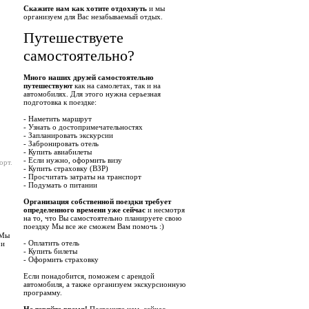
Скажите нам как хотите отдохнуть
и мы
организуем для Вас незабываемый отдых.
Путешествуете
самостоятельно?
Много наших друзей самостоятельно
путешествуют
как на самолетах, так и на
автомобилях. Для этого нужна серьезная
подготовка к поездке:
- Наметить маршрут
- Узнать о достопримечательностях
- Запланировать экскурсии
- Забронировать отель
- Купить авиабилеты
- Если нужно, оформить визу
орт.
- Купить страховку (ВЗР)
- Просчитать затраты на транспорт
- Подумать о питании
Организация собственной поездки требует
определенного времени уже сейчас
и несмотря
на то, что Вы самостоятельно планируете свою
поездку Мы все же сможем Вам помочь :)
 Мы
- Оплатить отель
 и
- Купить билеты
- Оформить страховку
Если понадобится, поможем с арендой
автомобиля, а также организуем экскурсионную
программу.