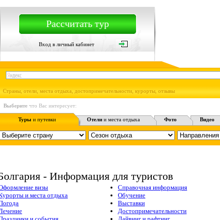
Рассчитать тур
Вход в личный кабинет
Страны, отели, места отдыха, достопримечательности, курорты, отзывы
Выберите
что Вас интересует:
Туры
и путевки
Отели
и места отдыха
Фото
Видео
Болгария - Информация для туристов
Оформление визы
Справочная информация
Курорты и места отдыха
Обучение
Погода
Выставки
Лечение
Достопримечательности
Праздники и события
Дайвинг и рафтинг